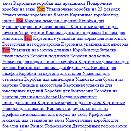
заказ
Картонные коробки для праздников
Подарочные
коробки на заказ
Хит
Упаковочные коробки на 23 февраля
Упаковочные коробки на 8 марта
Картонные коробки под
цветы
Топ
Коробка-чемодан с ручкой
Коробки для
транспортировки цветов на заказ
Картонные коробки для
печатной продукции
Коробки для книг под заказ
Товары для
животных
Топ
Картонные упаковки для корма для животных
Когтеточки из гофрокартона
Картонная упаковка для алкоголя
Топ
Упаковки из картона для вина
Коробки под бутылки
шампанского
Коробки под виски
Коробки под коньяк
Упаковка для водки
Пивные коробки
Картонные упаковки для
мебели
Картонные коробки для фурнитуры
Коробки для
шкафов
Коробки из картона для столов
Упаковки для
стеллажей
Коробки для канцелярии
Упаковка для бумаги из
картона
Одежда и аксессуары
Картонная упаковка для
ювелирных изделий
Коробки для бижутерии
Коробки из
картона для нижнего белья
Посуда и кухонные
принадлежности
Картонные коробки для кружек
Картонные
коробки для стаканов
Коробки под бутылки на заказ
Крафтовые вкладыши для посуды на заказ
Крафтовые
манжеты для стаканов на заказ
Упаковочные коробки для
бокалов вина
Разное
Гофрокартон
Двухслойный гофрокартон