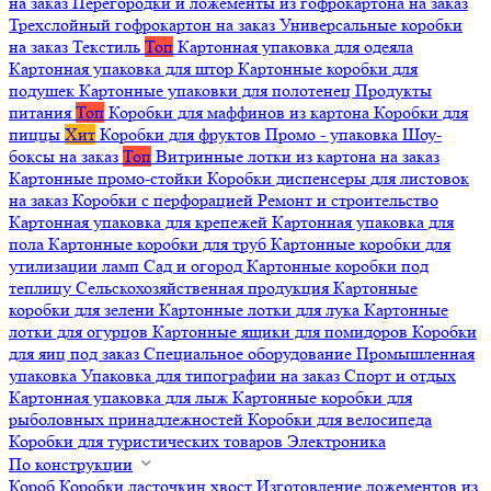
на заказ
Перегородки и ложементы из гофрокартона на заказ
Трехслойный гофрокартон на заказ
Универсальные коробки
на заказ
Текстиль
Топ
Картонная упаковка для одеяла
Картонная упаковка для штор
Картонные коробки для
подушек
Картонные упаковки для полотенец
Продукты
питания
Топ
Коробки для маффинов из картона
Коробки для
пиццы
Хит
Коробки для фруктов
Промо - упаковка
Шоу-
боксы на заказ
Топ
Витринные лотки из картона на заказ
Картонные промо-стойки
Коробки диспенсеры для листовок
на заказ
Коробки с перфорацией
Ремонт и строительство
Картонная упаковка для крепежей
Картонная упаковка для
пола
Картонные коробки для труб
Картонные коробки для
утилизации ламп
Сад и огород
Картонные коробки под
теплицу
Сельскохозяйственная продукция
Картонные
коробки для зелени
Картонные лотки для лука
Картонные
лотки для огурцов
Картонные ящики для помидоров
Коробки
для яиц под заказ
Специальное оборудование
Промышленная
упаковка
Упаковка для типографии на заказ
Спорт и отдых
Картонная упаковка для лыж
Картонные коробки для
рыболовных принадлежностей
Коробки для велосипеда
Коробки для туристических товаров
Электроника
По конструкции
Короб
Коробки ласточкин хвост
Изготовление ложементов из