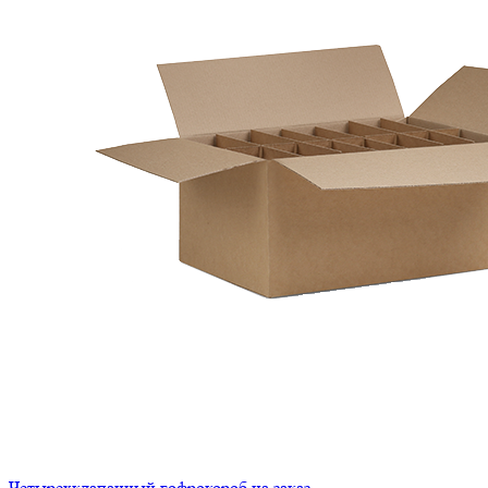
Четырехклапанный гофрокороб на заказ