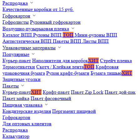
Распродажа
Качественные коробки от 15 руб.
Гофрокартон
Гофролисты
Рулонный гофрокартон
Воздушно-пузырьковая пленка
Каталог ВПП
Рулоны ВПП
ТОП
Мини-рулоны ВПП
Антистатическая ВПП
Пакеты ВПП
Листы ВПП
Упаковочные материалы
Популярные
Курьер-пакет
Наполнители для коробок
ХИТ
Стрейч пленка
Термоэтикетки
Скотч / Клейкая лента
ТОП
Крафтовая
упаковочная бумага
Рулон крафт-бумаги
Бумага тишью
ХИТ
Защитные уголки
Пакеты
Курьер-пакет
ХИТ
Крафт-пакет
Пакет Zip Lock
Пакет дой-пак
Пакет майка
Пакет фасовочный
Пищевая упаковка
Кондитерские изделия
Пергамент пищевой
Гофрокартон
Для оптовых клиентов
Распродажа
Калькулятор