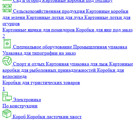
Сад и огород
Картонные коробки под теплицу
Сельскохозяйственная продукция
Картонные коробки
для зелени
Картонные лотки для лука
Картонные лотки для
огурцов
Картонные ящики для помидоров
Коробки для яиц под заказ
2
Специальное оборудование
Промышленная упаковка
Упаковка для типографии на заказ
Спорт и отдых
Картонная упаковка для лыж
Картонные
коробки для рыболовных принадлежностей
Коробки для
велосипеда
Коробки для туристических товаров
1
Электроника
По конструкции
Короб
Коробки ласточкин хвост