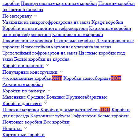
коробки
Прямоугольные картонные коробки
Плоские коробки
из картона на заказ
По материалу
Упаковки из микрогофрокартона на заказ
Крафт коробки
Коробки из пятислойного гофрокартона
Картонные коробки
из микрогофрокартона
Кашированные коробки
Лакированные коробки
Глянцевые коробки
Ламинированные
коробки
Влагостойкая картонная упаковка на заказ
Трехслойный гофрокартон на заказ
Цветные коробки под
заказ
Белые коробки из картона
Коробки в наличии
Популярные конструкции
4-х клапанные коробки
ХИТ
Коробки самосборные
ТОП
Архивные коробки
Коробки по размеру
Маленькие
Средние
Большие
Крупногабаритные
Коробки для всего
Плоские коробки
Коробки для маркетплейсов
ТОП
Коробки
для переезда
Картонные тубусы
Гофролоток
Белые коробки
Почтовые коробки
Все коробки
Новинки
Картонные коробки