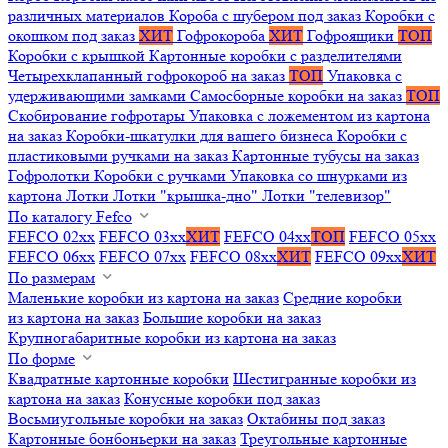
различных материалов
Короба с шубером под заказ
Коробки с
окошком под заказ
ХИТ
Гофрокороба
ХИТ
Гофроящики
ТОП
Коробки с крышкой
Картонные коробки с разделителями
Четырехклапанный гофрокороб на заказ
ТОП
Упаковка с
удерживающими замками
Самосборные коробки на заказ
ТОП
Скобирование гофротары
Упаковка с ложементом из картона
на заказ
Коробки-шкатулки для вашего бизнеса
Коробки с
пластиковыми ручками на заказ
Картонные тубусы на заказ
Гофролотки
Коробки с ручками
Упаковка со шнурками из
картона
Лотки
Лотки "крышка-дно"
Лотки "телевизор"
По каталогу Fefco
FEFCO 02xx
FEFCO 03xx
ХИТ
FEFCO 04xx
ТОП
FEFCO 05xx
FEFCO 06xx
FEFCO 07xx
FEFCO 08xx
ХИТ
FEFCO 09xx
ХИТ
По размерам
Маленькие коробки из картона на заказ
Средние коробки
из картона на заказ
Большие коробки на заказ
Крупногабаритные коробки из картона на заказ
По форме
Квадратные картонные коробки
Шестигранные коробки из
картона на заказ
Конусные коробки под заказ
Восьмиугольные коробки на заказ
Октабины под заказ
Картонные бонбоньерки на заказ
Треугольные картонные