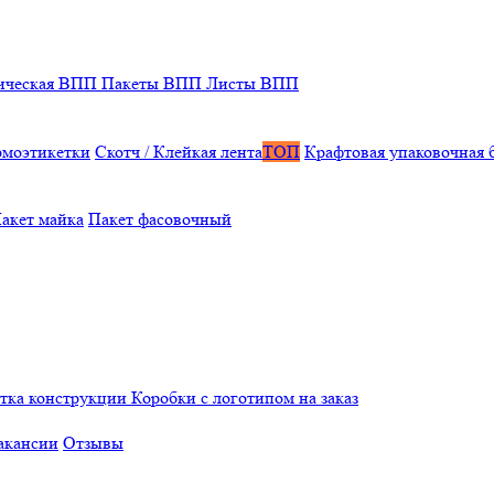
ическая ВПП
Пакеты ВПП
Листы ВПП
рмоэтикетки
Скотч / Клейкая лента
ТОП
Крафтовая упаковочная 
акет майка
Пакет фасовочный
отка конструкции
Коробки с логотипом на заказ
акансии
Отзывы