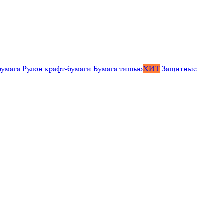
бумага
Рулон крафт-бумаги
Бумага тишью
ХИТ
Защитные