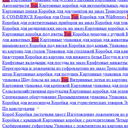
Автозапчасти
Топ
Картонные коробки для автомобильных дис
Картонные папки
Коробки для документов на заказ
Транспортн
E-COMMERCE
Коробки для Ozon
Топ
Коробки для Wildberries
Коробки для осветительных приборов на заказ
Коробки для то
Коробки для медицинских масок на заказ
Картонные коробки д
Картонные коробки под цветы
Топ
Коробка-чемодан с ручкой
К
для животных
Топ
Картонные упаковки для корма для животн
шампанского
Коробки под виски
Коробки под коньяк
Упаковка
из картона для столов
Упаковки для стеллажей
Коробки для ка
бижутерии
Коробки из картона для нижнего белья
Посуда и к
Крафтовые вкладыши для посуды на заказ
Крафтовые манжеты д
Перегородки и ложементы из гофрокартона на заказ
Трехслойн
штор
Картонные коробки для подушек
Картонные упаковки дл
упаковка
Шоу-боксы на заказ
Топ
Витринные лотки из картона 
Картонная упаковка для крепежей
Картонная упаковка для пол
Сельскохозяйственная продукция
Картонные коробки для зеле
Специальное оборудование
Промышленная упаковка
Упаковка 
Коробки для велосипеда
Коробки для туристических товаров
Э
По конструкции
Короб
Коробки ласточкин хвост
Изготовление ложементов из 
Коробки с крышкой
Картонные коробки с разделителями
Четыр
Скобирование гофротары
Упаковка с ложементом из картона на