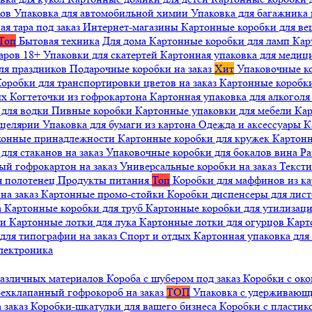
ков
Упаковка для автомобильной химии
Упаковка для багажника 
ая тара под заказ
Интернет-магазины
Картонные коробки для в
Топ
Бытовая техника
Для дома
Картонные коробки для ламп
Кар
варов 18+
Упаковки для скатертей
Картонная упаковка для медиц
ля праздников
Подарочные коробки на заказ
Хит
Упаковочные к
оробки для транспортировки цветов на заказ
Картонные коробк
ых
Когтеточки из гофрокартона
Картонная упаковка для алкогол
 для водки
Пивные коробки
Картонные упаковки для мебели
Кар
нцелярии
Упаковка для бумаги из картона
Одежда и аксессуары
К
ухонные принадлежности
Картонные коробки для кружек
Картонн
ля стаканов на заказ
Упаковочные коробки для бокалов вина
Ра
ый гофрокартон на заказ
Универсальные коробки на заказ
Текст
я полотенец
Продукты питания
Топ
Коробки для маффинов из к
на заказ
Картонные промо-стойки
Коробки диспенсеры для лист
а
Картонные коробки для труб
Картонные коробки для утилизац
ни
Картонные лотки для лука
Картонные лотки для огурцов
Карт
для типографии на заказ
Спорт и отдых
Картонная упаковка дл
лектроника
различных материалов
Короба с шубером под заказ
Коробки с око
ехклапанный гофрокороб на заказ
ТОП
Упаковка с удерживаю
 заказ
Коробки-шкатулки для вашего бизнеса
Коробки с пластик