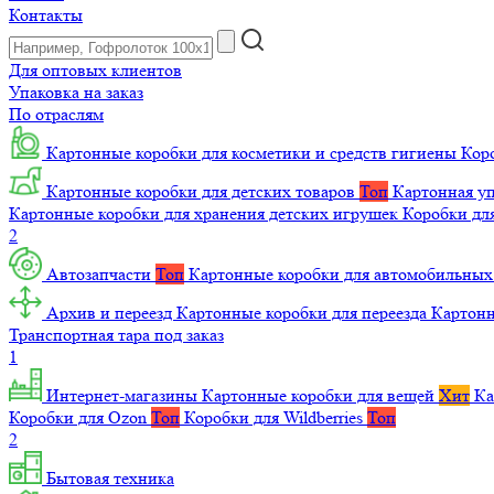
Контакты
Для оптовых клиентов
Упаковка на заказ
По отраслям
Картонные коробки для косметики и средств гигиены
Коро
Картонные коробки для детских товаров
Топ
Картонная уп
Картонные коробки для хранения детских игрушек
Коробки для
2
Автозапчасти
Топ
Картонные коробки для автомобильных
Архив и переезд
Картонные коробки для переезда
Картон
Транспортная тара под заказ
1
Интернет-магазины
Картонные коробки для вещей
Хит
Ка
Коробки для Ozon
Топ
Коробки для Wildberries
Топ
2
Бытовая техника