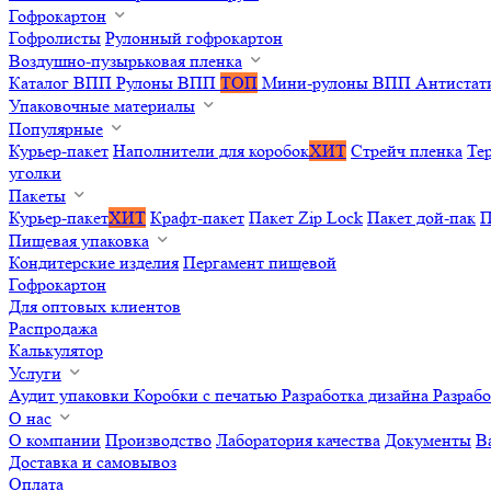
Гофрокартон
Гофролисты
Рулонный гофрокартон
Воздушно-пузырьковая пленка
Каталог ВПП
Рулоны ВПП
ТОП
Мини-рулоны ВПП
Антистат
Упаковочные материалы
Популярные
Курьер-пакет
Наполнители для коробок
ХИТ
Стрейч пленка
Те
уголки
Пакеты
Курьер-пакет
ХИТ
Крафт-пакет
Пакет Zip Lock
Пакет дой-пак
П
Пищевая упаковка
Кондитерские изделия
Пергамент пищевой
Гофрокартон
Для оптовых клиентов
Распродажа
Калькулятор
Услуги
Аудит упаковки
Коробки с печатью
Разработка дизайна
Разраб
О нас
О компании
Производство
Лаборатория качества
Документы
В
Доставка и самовывоз
Оплата