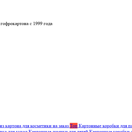
гофрокартона с 1999 года
из картона для косметики на заказ
Топ
Картонные коробки для п
вка для кукол
Картонные домики для детей
Картонные коробки 