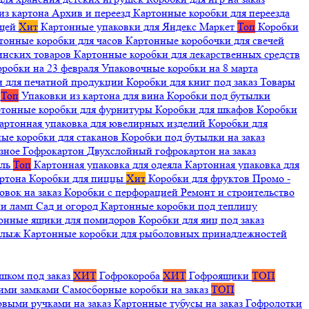
из картона
Архив и переезд
Картонные коробки для переезда
ещей
Хит
Картонные упаковки для Яндекс Маркет
Топ
Коробки
тонные коробки для часов
Картонные коробочки для свечей
инских товаров
Картонные коробки для лекарственных средств
оробки на 23 февраля
Упаковочные коробки на 8 марта
и для печатной продукции
Коробки для книг под заказ
Товары
я
Топ
Упаковки из картона для вина
Коробки под бутылки
тонные коробки для фурнитуры
Коробки для шкафов
Коробки
артонная упаковка для ювелирных изделий
Коробки для
ые коробки для стаканов
Коробки под бутылки на заказ
зное
Гофрокартон
Двухслойный гофрокартон на заказ
иль
Топ
Картонная упаковка для одеяла
Картонная упаковка для
артона
Коробки для пиццы
Хит
Коробки для фруктов
Промо -
овок на заказ
Коробки с перфорацией
Ремонт и строительство
ии ламп
Сад и огород
Картонные коробки под теплицу
онные ящики для помидоров
Коробки для яиц под заказ
я лыж
Картонные коробки для рыболовных принадлежностей
шком под заказ
ХИТ
Гофрокороба
ХИТ
Гофроящики
ТОП
щими замками
Самосборные коробки на заказ
ТОП
овыми ручками на заказ
Картонные тубусы на заказ
Гофролотки