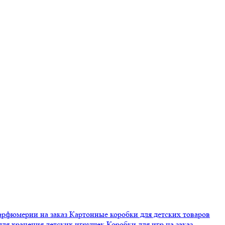
арфюмерии на заказ
Картонные коробки для детских товаров
для хранения детских игрушек
Коробки для игр на заказ