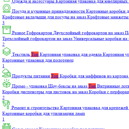
Одежда и аксессуары
Картонная упаковка для ювелирных
Посуда и кухонные принадлежности
Картонные коробки 
Крафтовые вкладыши для посуды на заказ
Крафтовые манжеты д
3
Разное
Гофрокартон
Двухслойный гофрокартон на заказ
П
Трехслойный гофрокартон на заказ
Универсальные коробки на 
2
Текстиль
Топ
Картонная упаковка для одеяла
Картонная у
Картонные упаковки для полотенец
1
Продукты питания
Топ
Коробки для маффинов из картон
Промо - упаковка
Шоу-боксы на заказ
Топ
Витринные лотк
Коробки диспенсеры для листовок на заказ
Коробки с перфора
2
Ремонт и строительство
Картонная упаковка для крепеже
Картонные коробки для утилизации ламп
1