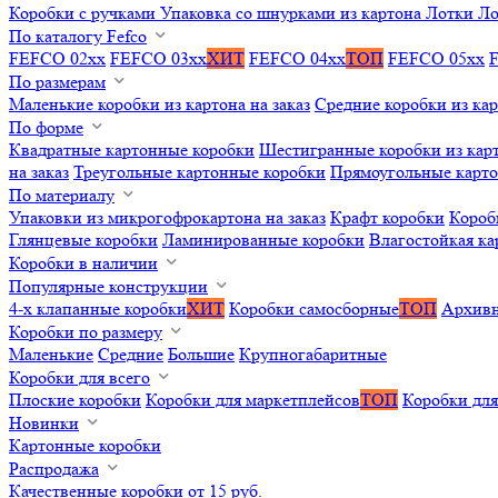
Коробки с ручками
Упаковка со шнурками из картона
Лотки
Ло
По каталогу Fefco
FEFCO 02xx
FEFCO 03xx
ХИТ
FEFCO 04xx
ТОП
FEFCO 05xx
По размерам
Маленькие коробки из картона на заказ
Средние коробки из кар
По форме
Квадратные картонные коробки
Шестигранные коробки из карт
на заказ
Треугольные картонные коробки
Прямоугольные карт
По материалу
Упаковки из микрогофрокартона на заказ
Крафт коробки
Короб
Глянцевые коробки
Ламинированные коробки
Влагостойкая ка
Коробки в наличии
Популярные конструкции
4-х клапанные коробки
ХИТ
Коробки самосборные
ТОП
Архивн
Коробки по размеру
Маленькие
Средние
Большие
Крупногабаритные
Коробки для всего
Плоские коробки
Коробки для маркетплейсов
ТОП
Коробки для
Новинки
Картонные коробки
Распродажа
Качественные коробки от 15 руб.