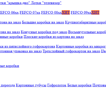
тки "крышка-дно"
Лотки "телевизор"
FEFCO 06xx
FEFCO 07xx
FEFCO 08xx
ХИТ
FEFCO 09xx
ХИТ
тона на заказ
Большие коробки на заказ
Крупногабаритные коробк
она на заказ
Конусные коробки под заказ
Восьмиугольные коробк
онные коробки
Плоские коробки из картона на заказ
ки из пятислойного гофрокартона
Картонные коробки из микро
ртонная упаковка на заказ
Трехслойный гофрокартон на заказ
Цв
ые коробки
 переезда
Картонные тубусы
Гофролоток
Белые коробки
Почтовы