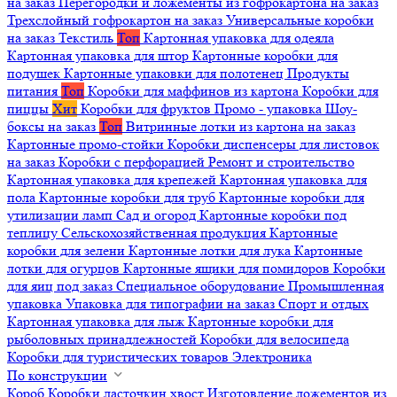
на заказ
Перегородки и ложементы из гофрокартона на заказ
Трехслойный гофрокартон на заказ
Универсальные коробки
на заказ
Текстиль
Топ
Картонная упаковка для одеяла
Картонная упаковка для штор
Картонные коробки для
подушек
Картонные упаковки для полотенец
Продукты
питания
Топ
Коробки для маффинов из картона
Коробки для
пиццы
Хит
Коробки для фруктов
Промо - упаковка
Шоу-
боксы на заказ
Топ
Витринные лотки из картона на заказ
Картонные промо-стойки
Коробки диспенсеры для листовок
на заказ
Коробки с перфорацией
Ремонт и строительство
Картонная упаковка для крепежей
Картонная упаковка для
пола
Картонные коробки для труб
Картонные коробки для
утилизации ламп
Сад и огород
Картонные коробки под
теплицу
Сельскохозяйственная продукция
Картонные
коробки для зелени
Картонные лотки для лука
Картонные
лотки для огурцов
Картонные ящики для помидоров
Коробки
для яиц под заказ
Специальное оборудование
Промышленная
упаковка
Упаковка для типографии на заказ
Спорт и отдых
Картонная упаковка для лыж
Картонные коробки для
рыболовных принадлежностей
Коробки для велосипеда
Коробки для туристических товаров
Электроника
По конструкции
Короб
Коробки ласточкин хвост
Изготовление ложементов из