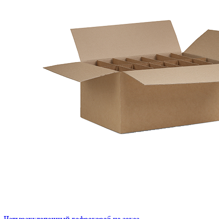
Четырехклапанный гофрокороб на заказ