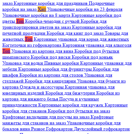
заказ
Картонные коробки для праздников
Подарочные
коробки на заказ
Хит
Упаковочные коробки на 23 февраля
Упаковочные коробки на 8 марта
Картонные коробки под
цветы
Топ
Коробка-чемодан с ручкой
Коробки для
транспортировки цветов на заказ
Картонные коробки для
печатной продукции
Коробки для книг под заказ
Товары для
животных
Топ
Картонные упаковки для корма для животных
Когтеточки из гофрокартона
Картонная упаковка для алкоголя
Топ
Упаковки из картона для вина
Коробки под бутылки
шампанского
Коробки под виски
Коробки под коньяк
Упаковка для водки
Пивные коробки
Картонные упаковки для
мебели
Картонные коробки для фурнитуры
Коробки для
шкафов
Коробки из картона для столов
Упаковки для
стеллажей
Коробки для канцелярии
Упаковка для бумаги из
картона
Одежда и аксессуары
Картонная упаковка для
ювелирных изделий
Коробки для бижутерии
Коробки из
картона для нижнего белья
Посуда и кухонные
принадлежности
Картонные коробки для кружек
Картонные
коробки для стаканов
Коробки под бутылки на заказ
Крафтовые вкладыши для посуды на заказ
Крафтовые
манжеты для стаканов на заказ
Упаковочные коробки для
бокалов вина
Разное
Гофрокартон
Двухслойный гофрокартон