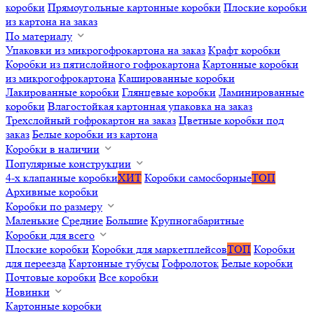
коробки
Прямоугольные картонные коробки
Плоские коробки
из картона на заказ
По материалу
Упаковки из микрогофрокартона на заказ
Крафт коробки
Коробки из пятислойного гофрокартона
Картонные коробки
из микрогофрокартона
Кашированные коробки
Лакированные коробки
Глянцевые коробки
Ламинированные
коробки
Влагостойкая картонная упаковка на заказ
Трехслойный гофрокартон на заказ
Цветные коробки под
заказ
Белые коробки из картона
Коробки в наличии
Популярные конструкции
4-х клапанные коробки
ХИТ
Коробки самосборные
ТОП
Архивные коробки
Коробки по размеру
Маленькие
Средние
Большие
Крупногабаритные
Коробки для всего
Плоские коробки
Коробки для маркетплейсов
ТОП
Коробки
для переезда
Картонные тубусы
Гофролоток
Белые коробки
Почтовые коробки
Все коробки
Новинки
Картонные коробки