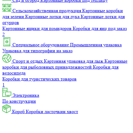
Сад и огород
Картонные коробки под теплицу
Сельскохозяйственная продукция
Картонные коробки
для зелени
Картонные лотки для лука
Картонные лотки для
огурцов
Картонные ящики для помидоров
Коробки для яиц под заказ
2
Специальное оборудование
Промышленная упаковка
Упаковка для типографии на заказ
Спорт и отдых
Картонная упаковка для лыж
Картонные
коробки для рыболовных принадлежностей
Коробки для
велосипеда
Коробки для туристических товаров
1
Электроника
По конструкции
Короб
Коробки ласточкин хвост