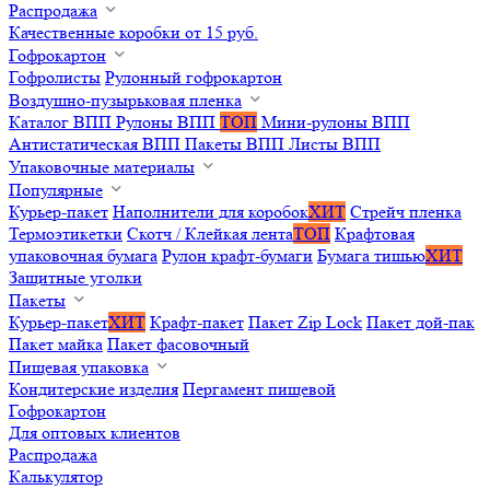
Распродажа
Качественные коробки от 15 руб.
Гофрокартон
Гофролисты
Рулонный гофрокартон
Воздушно-пузырьковая пленка
Каталог ВПП
Рулоны ВПП
ТОП
Мини-рулоны ВПП
Антистатическая ВПП
Пакеты ВПП
Листы ВПП
Упаковочные материалы
Популярные
Курьер-пакет
Наполнители для коробок
ХИТ
Стрейч пленка
Термоэтикетки
Скотч / Клейкая лента
ТОП
Крафтовая
упаковочная бумага
Рулон крафт-бумаги
Бумага тишью
ХИТ
Защитные уголки
Пакеты
Курьер-пакет
ХИТ
Крафт-пакет
Пакет Zip Lock
Пакет дой-пак
Пакет майка
Пакет фасовочный
Пищевая упаковка
Кондитерские изделия
Пергамент пищевой
Гофрокартон
Для оптовых клиентов
Распродажа
Калькулятор