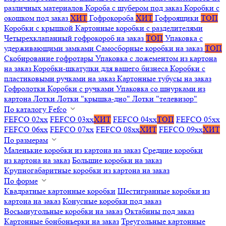
различных материалов
Короба с шубером под заказ
Коробки с
окошком под заказ
ХИТ
Гофрокороба
ХИТ
Гофроящики
ТОП
Коробки с крышкой
Картонные коробки с разделителями
Четырехклапанный гофрокороб на заказ
ТОП
Упаковка с
удерживающими замками
Самосборные коробки на заказ
ТОП
Скобирование гофротары
Упаковка с ложементом из картона
на заказ
Коробки-шкатулки для вашего бизнеса
Коробки с
пластиковыми ручками на заказ
Картонные тубусы на заказ
Гофролотки
Коробки с ручками
Упаковка со шнурками из
картона
Лотки
Лотки "крышка-дно"
Лотки "телевизор"
По каталогу Fefco
FEFCO 02xx
FEFCO 03xx
ХИТ
FEFCO 04xx
ТОП
FEFCO 05xx
FEFCO 06xx
FEFCO 07xx
FEFCO 08xx
ХИТ
FEFCO 09xx
ХИТ
По размерам
Маленькие коробки из картона на заказ
Средние коробки
из картона на заказ
Большие коробки на заказ
Крупногабаритные коробки из картона на заказ
По форме
Квадратные картонные коробки
Шестигранные коробки из
картона на заказ
Конусные коробки под заказ
Восьмиугольные коробки на заказ
Октабины под заказ
Картонные бонбоньерки на заказ
Треугольные картонные