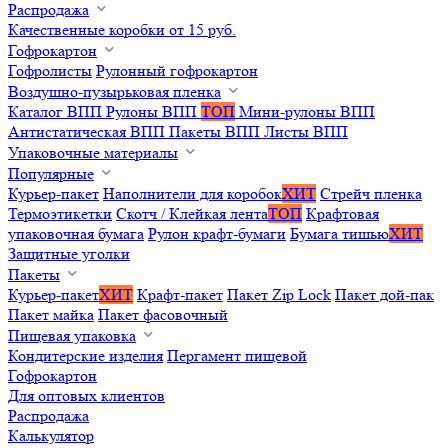
Распродажа
Качественные коробки от 15 руб.
Гофрокартон
Гофролисты
Рулонный гофрокартон
Воздушно-пузырьковая пленка
Каталог ВПП
Рулоны ВПП
ТОП
Мини-рулоны ВПП
Антистатическая ВПП
Пакеты ВПП
Листы ВПП
Упаковочные материалы
Популярные
Курьер-пакет
Наполнители для коробок
ХИТ
Стрейч пленка
Термоэтикетки
Скотч / Клейкая лента
ТОП
Крафтовая
упаковочная бумага
Рулон крафт-бумаги
Бумага тишью
ХИТ
Защитные уголки
Пакеты
Курьер-пакет
ХИТ
Крафт-пакет
Пакет Zip Lock
Пакет дой-пак
Пакет майка
Пакет фасовочный
Пищевая упаковка
Кондитерские изделия
Пергамент пищевой
Гофрокартон
Для оптовых клиентов
Распродажа
Калькулятор