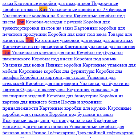
заказ
Картонные коробки для праздников
Подарочные
коробки на заказ
Хит
Упаковочные коробки на 23 февраля
Упаковочные коробки на 8 марта
Картонные коробки под
цветы
Топ
Коробка-чемодан с ручкой
Коробки для
транспортировки цветов на заказ
Картонные коробки для
печатной продукции
Коробки для книг под заказ
Товары для
животных
Топ
Картонные упаковки для корма для животных
Когтеточки из гофрокартона
Картонная упаковка для алкоголя
Топ
Упаковки из картона для вина
Коробки под бутылки
шампанского
Коробки под виски
Коробки под коньяк
Упаковка для водки
Пивные коробки
Картонные упаковки для
мебели
Картонные коробки для фурнитуры
Коробки для
шкафов
Коробки из картона для столов
Упаковки для
стеллажей
Коробки для канцелярии
Упаковка для бумаги из
картона
Одежда и аксессуары
Картонная упаковка для
ювелирных изделий
Коробки для бижутерии
Коробки из
картона для нижнего белья
Посуда и кухонные
принадлежности
Картонные коробки для кружек
Картонные
коробки для стаканов
Коробки под бутылки на заказ
Крафтовые вкладыши для посуды на заказ
Крафтовые
манжеты для стаканов на заказ
Упаковочные коробки для
бокалов вина
Разное
Гофрокартон
Двухслойный гофрокартон