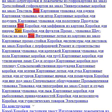
на заказ
Перегородки и ложементы из гофрокартона на заказ
Трехслойный гофрокартон на заказ
Универсальные коробки
на заказ
Текстиль
Топ
Картонная упаковка для одеяла
Картонная упаковка для штор
Картонные коробки для
подушек
Картонные упаковки для полотенец
Продукты
питания
Топ
Коробки для маффинов из картона
Коробки для
пиццы
Хит
Коробки для фруктов
Промо - упаковка
Шоу-
боксы на заказ
Топ
Витринные лотки из картона на заказ
Картонные промо-стойки
Коробки диспенсеры для листовок
на заказ
Коробки с перфорацией
Ремонт и строительство
Картонная упаковка для крепежей
Картонная упаковка для
пола
Картонные коробки для труб
Картонные коробки для
утилизации ламп
Сад и огород
Картонные коробки под
теплицу
Сельскохозяйственная продукция
Картонные
коробки для зелени
Картонные лотки для лука
Картонные
лотки для огурцов
Картонные ящики для помидоров
Коробки
для яиц под заказ
Специальное оборудование
Промышленная
упаковка
Упаковка для типографии на заказ
Спорт и отдых
Картонная упаковка для лыж
Картонные коробки для
рыболовных принадлежностей
Коробки для велосипеда
Коробки для туристических товаров
Электроника
По конструкции
Короб
Коробки ласточкин хвост
Изготовление ложементов из