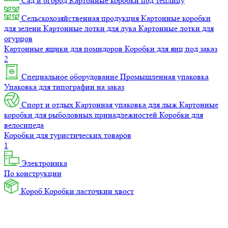
Сад и огород
Картонные коробки под теплицу
Сельскохозяйственная продукция
Картонные коробки
для зелени
Картонные лотки для лука
Картонные лотки для
огурцов
Картонные ящики для помидоров
Коробки для яиц под заказ
2
Специальное оборудование
Промышленная упаковка
Упаковка для типографии на заказ
Спорт и отдых
Картонная упаковка для лыж
Картонные
коробки для рыболовных принадлежностей
Коробки для
велосипеда
Коробки для туристических товаров
1
Электроника
По конструкции
Короб
Коробки ласточкин хвост