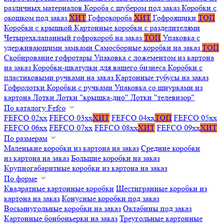
различных материалов
Короба с шубером под заказ
Коробки с
окошком под заказ
ХИТ
Гофрокороба
ХИТ
Гофроящики
ТОП
Коробки с крышкой
Картонные коробки с разделителями
Четырехклапанный гофрокороб на заказ
ТОП
Упаковка с
удерживающими замками
Самосборные коробки на заказ
ТОП
Скобирование гофротары
Упаковка с ложементом из картона
на заказ
Коробки-шкатулки для вашего бизнеса
Коробки с
пластиковыми ручками на заказ
Картонные тубусы на заказ
Гофролотки
Коробки с ручками
Упаковка со шнурками из
картона
Лотки
Лотки "крышка-дно"
Лотки "телевизор"
По каталогу Fefco
FEFCO 02xx
FEFCO 03xx
ХИТ
FEFCO 04xx
ТОП
FEFCO 05xx
FEFCO 06xx
FEFCO 07xx
FEFCO 08xx
ХИТ
FEFCO 09xx
ХИТ
По размерам
Маленькие коробки из картона на заказ
Средние коробки
из картона на заказ
Большие коробки на заказ
Крупногабаритные коробки из картона на заказ
По форме
Квадратные картонные коробки
Шестигранные коробки из
картона на заказ
Конусные коробки под заказ
Восьмиугольные коробки на заказ
Октабины под заказ
Картонные бонбоньерки на заказ
Треугольные картонные