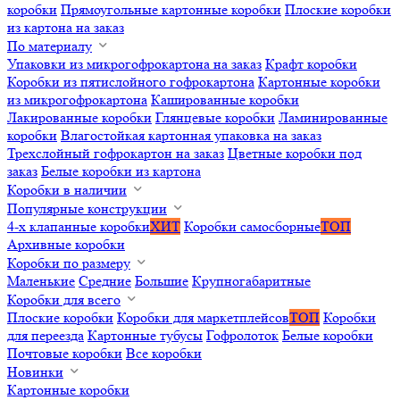
коробки
Прямоугольные картонные коробки
Плоские коробки
из картона на заказ
По материалу
Упаковки из микрогофрокартона на заказ
Крафт коробки
Коробки из пятислойного гофрокартона
Картонные коробки
из микрогофрокартона
Кашированные коробки
Лакированные коробки
Глянцевые коробки
Ламинированные
коробки
Влагостойкая картонная упаковка на заказ
Трехслойный гофрокартон на заказ
Цветные коробки под
заказ
Белые коробки из картона
Коробки в наличии
Популярные конструкции
4-х клапанные коробки
ХИТ
Коробки самосборные
ТОП
Архивные коробки
Коробки по размеру
Маленькие
Средние
Большие
Крупногабаритные
Коробки для всего
Плоские коробки
Коробки для маркетплейсов
ТОП
Коробки
для переезда
Картонные тубусы
Гофролоток
Белые коробки
Почтовые коробки
Все коробки
Новинки
Картонные коробки