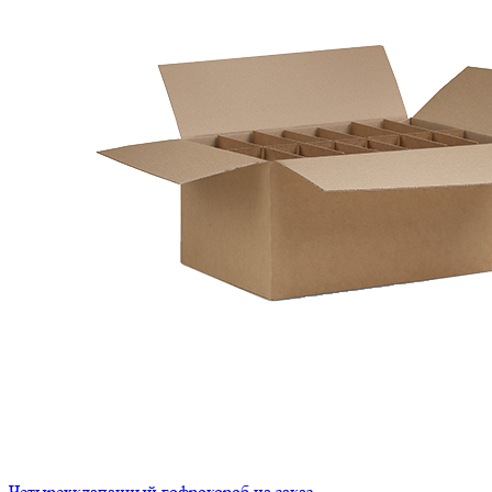
Четырехклапанный гофрокороб на заказ