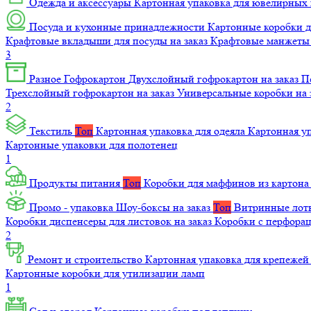
Одежда и аксессуары
Картонная упаковка для ювелирных
Посуда и кухонные принадлежности
Картонные коробки 
Крафтовые вкладыши для посуды на заказ
Крафтовые манжеты д
3
Разное
Гофрокартон
Двухслойный гофрокартон на заказ
П
Трехслойный гофрокартон на заказ
Универсальные коробки на 
2
Текстиль
Топ
Картонная упаковка для одеяла
Картонная у
Картонные упаковки для полотенец
1
Продукты питания
Топ
Коробки для маффинов из картон
Промо - упаковка
Шоу-боксы на заказ
Топ
Витринные лотк
Коробки диспенсеры для листовок на заказ
Коробки с перфора
2
Ремонт и строительство
Картонная упаковка для крепеже
Картонные коробки для утилизации ламп
1