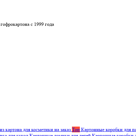
гофрокартона с 1999 года
из картона для косметики на заказ
Топ
Картонные коробки для п
вка для кукол
Картонные домики для детей
Картонные коробки 