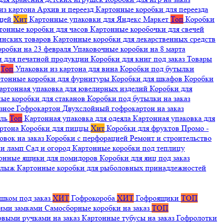
из картона
Архив и переезд
Картонные коробки для переезда
ещей
Хит
Картонные упаковки для Яндекс Маркет
Топ
Коробки
тонные коробки для часов
Картонные коробочки для свечей
инских товаров
Картонные коробки для лекарственных средств
оробки на 23 февраля
Упаковочные коробки на 8 марта
и для печатной продукции
Коробки для книг под заказ
Товары
я
Топ
Упаковки из картона для вина
Коробки под бутылки
тонные коробки для фурнитуры
Коробки для шкафов
Коробки
артонная упаковка для ювелирных изделий
Коробки для
ые коробки для стаканов
Коробки под бутылки на заказ
зное
Гофрокартон
Двухслойный гофрокартон на заказ
иль
Топ
Картонная упаковка для одеяла
Картонная упаковка для
артона
Коробки для пиццы
Хит
Коробки для фруктов
Промо -
овок на заказ
Коробки с перфорацией
Ремонт и строительство
ии ламп
Сад и огород
Картонные коробки под теплицу
онные ящики для помидоров
Коробки для яиц под заказ
я лыж
Картонные коробки для рыболовных принадлежностей
шком под заказ
ХИТ
Гофрокороба
ХИТ
Гофроящики
ТОП
щими замками
Самосборные коробки на заказ
ТОП
овыми ручками на заказ
Картонные тубусы на заказ
Гофролотки