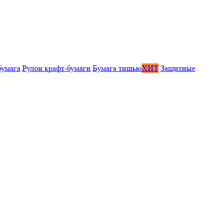
бумага
Рулон крафт-бумаги
Бумага тишью
ХИТ
Защитные