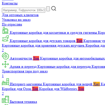
Контакты
Для оптовых клиентов
Упаковка на заказ
По отраслям
Картонные коробки для косметики и средств гигиены
Коро
Картонные коробки для детских товаров
Топ
Картонная уп
Картонные коробки для хранения детских игрушек
Коробки для
2
Автозапчасти
Топ
Картонные коробки для автомобильных
Архив и переезд
Картонные коробки для переезда
Картон
Транспортная тара под заказ
1
Интернет-магазины
Картонные коробки для вещей
Хит
Ка
Коробки для Ozon
Топ
Коробки для Wildberries
Топ
2
Бытовая техника