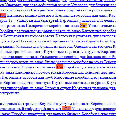
ков
Упаковка для автомобильной химии
Упаковка для багажника 
ая тара под заказ
Интернет-магазины
Картонные коробки для в
Топ
Бытовая техника
Для дома
Картонные коробки для ламп
Кар
варов 18+
Упаковки для скатертей
Картонная упаковка для медиц
ля праздников
Подарочные коробки на заказ
Хит
Упаковочные к
оробки для транспортировки цветов на заказ
Картонные коробк
ых
Когтеточки из гофрокартона
Картонная упаковка для алкогол
 для водки
Пивные коробки
Картонные упаковки для мебели
Кар
нцелярии
Упаковка для бумаги из картона
Одежда и аксессуары
К
ухонные принадлежности
Картонные коробки для кружек
Картонн
ля стаканов на заказ
Упаковочные коробки для бокалов вина
Ра
ый гофрокартон на заказ
Универсальные коробки на заказ
Текст
я полотенец
Продукты питания
Топ
Коробки для маффинов из к
на заказ
Картонные промо-стойки
Коробки диспенсеры для лист
а
Картонные коробки для труб
Картонные коробки для утилизац
ни
Картонные лотки для лука
Картонные лотки для огурцов
Карт
для типографии на заказ
Спорт и отдых
Картонная упаковка дл
лектроника
различных материалов
Короба с шубером под заказ
Коробки с око
ехклапанный гофрокороб на заказ
ТОП
Упаковка с удерживаю
 заказ
Коробки-шкатулки для вашего бизнеса
Коробки с пластик