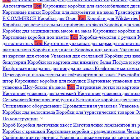
Автозапчасти
Топ
Картонные коробки для автомобильных дис
Картонные папки
Коробки для документов на заказ
Транспортн
E-COMMERCE
Коробки для Ozon
Топ
Коробки для Wildberries
Коробки для осветительных приборов на заказ
Коробки для то
Коробки для медицинских масок на заказ
Картонные коробки д
Картонные коробки под цветы
Топ
Коробка-чемодан с ручкой
К
для животных
Топ
Картонные упаковки для корма для животн
шампанского
Коробки под виски
Коробки под коньяк
Упаковка
из картона для столов
Упаковки для стеллажей
Коробки для ка
бижутерии
Коробки из картона для нижнего белья
Посуда и к
Крафтовые вкладыши для посуды на заказ
Крафтовые манжеты д
Перегородки и ложементы из гофрокартона на заказ
Трехслойн
штор
Картонные коробки для подушек
Картонные упаковки дл
упаковка
Шоу-боксы на заказ
Топ
Витринные лотки из картона 
Картонная упаковка для крепежей
Картонная упаковка для пол
Сельскохозяйственная продукция
Картонные коробки для зеле
Специальное оборудование
Промышленная упаковка
Упаковка 
Коробки для велосипеда
Коробки для туристических товаров
Э
По конструкции
Короб
Коробки ласточкин хвост
Изготовление ложементов из 
Коробки с крышкой
Картонные коробки с разделителями
Четыр
Скобирование гофротары
Упаковка с ложементом из картона на