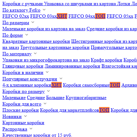
Коробки с ручками
Упаковка со шнурками из картона
Лотки
Ло
По каталогу Fefco
FEFCO 02xx
FEFCO 03xx
ХИТ
FEFCO 04xx
ТОП
FEFCO 05xx
По размерам
Маленькие коробки из картона на заказ
Средние коробки из кар
По форме
Квадратные картонные коробки
Шестигранные коробки из карт
на заказ
Треугольные картонные коробки
Прямоугольные карт
По материалу
Упаковки из микрогофрокартона на заказ
Крафт коробки
Короб
Глянцевые коробки
Ламинированные коробки
Влагостойкая ка
Коробки в наличии
Популярные конструкции
4-х клапанные коробки
ХИТ
Коробки самосборные
ТОП
Архивн
Коробки по размеру
Маленькие
Средние
Большие
Крупногабаритные
Коробки для всего
Плоские коробки
Коробки для маркетплейсов
ТОП
Коробки для
Новинки
Картонные коробки
Распродажа
Качественные коробки от 15 руб.