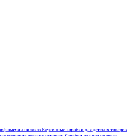
арфюмерии на заказ
Картонные коробки для детских товаров
для хранения детских игрушек
Коробки для игр на заказ