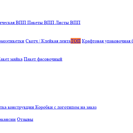
ическая ВПП
Пакеты ВПП
Листы ВПП
рмоэтикетки
Скотч / Клейкая лента
ТОП
Крафтовая упаковочная 
акет майка
Пакет фасовочный
отка конструкции
Коробки с логотипом на заказ
акансии
Отзывы