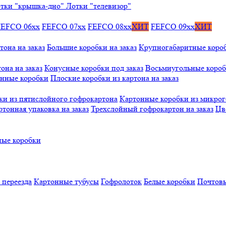
тки "крышка-дно"
Лотки "телевизор"
FEFCO 06xx
FEFCO 07xx
FEFCO 08xx
ХИТ
FEFCO 09xx
ХИТ
тона на заказ
Большие коробки на заказ
Крупногабаритные коробк
она на заказ
Конусные коробки под заказ
Восьмиугольные коробк
онные коробки
Плоские коробки из картона на заказ
ки из пятислойного гофрокартона
Картонные коробки из микро
ртонная упаковка на заказ
Трехслойный гофрокартон на заказ
Цв
ые коробки
 переезда
Картонные тубусы
Гофролоток
Белые коробки
Почтовы