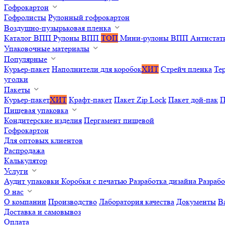
Гофрокартон
Гофролисты
Рулонный гофрокартон
Воздушно-пузырьковая пленка
Каталог ВПП
Рулоны ВПП
ТОП
Мини-рулоны ВПП
Антистат
Упаковочные материалы
Популярные
Курьер-пакет
Наполнители для коробок
ХИТ
Стрейч пленка
Те
уголки
Пакеты
Курьер-пакет
ХИТ
Крафт-пакет
Пакет Zip Lock
Пакет дой-пак
П
Пищевая упаковка
Кондитерские изделия
Пергамент пищевой
Гофрокартон
Для оптовых клиентов
Распродажа
Калькулятор
Услуги
Аудит упаковки
Коробки с печатью
Разработка дизайна
Разраб
О нас
О компании
Производство
Лаборатория качества
Документы
В
Доставка и самовывоз
Оплата