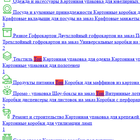
Одежда и аксессуары
Картонная упаковка для ювелирных
Посуда и кухонные принадлежности
Картонные коробки 
Крафтовые вкладыши для посуды на заказ
Крафтовые манжеты д
3
Разное
Гофрокартон
Двухслойный гофрокартон на заказ
П
Трехслойный гофрокартон на заказ
Универсальные коробки на 
2
Текстиль
Топ
Картонная упаковка для одеяла
Картонная у
Картонные упаковки для полотенец
1
Продукты питания
Топ
Коробки для маффинов из картон
Промо - упаковка
Шоу-боксы на заказ
Топ
Витринные лотк
Коробки диспенсеры для листовок на заказ
Коробки с перфора
2
Ремонт и строительство
Картонная упаковка для крепеже
Картонные коробки для утилизации ламп
1