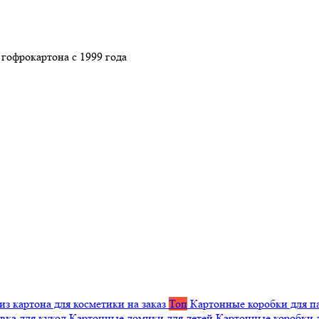
гофрокартона с 1999 года
из картона для косметики на заказ
Топ
Картонные коробки для п
вка для кукол
Картонные домики для детей
Картонные коробки 