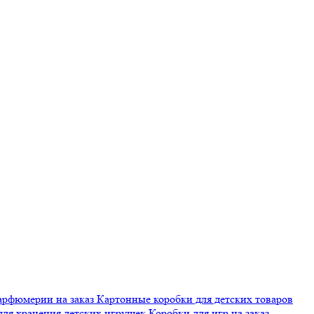
арфюмерии на заказ
Картонные коробки для детских товаров
для хранения детских игрушек
Коробки для игр на заказ