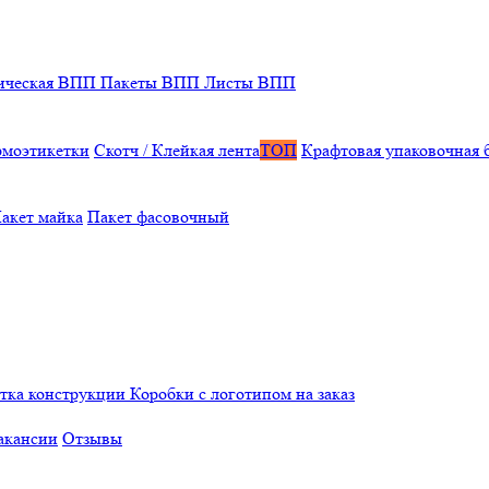
ическая ВПП
Пакеты ВПП
Листы ВПП
рмоэтикетки
Скотч / Клейкая лента
ТОП
Крафтовая упаковочная 
акет майка
Пакет фасовочный
отка конструкции
Коробки с логотипом на заказ
акансии
Отзывы