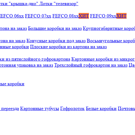
тки "крышка-дно"
Лотки "телевизор"
FEFCO 06xx
FEFCO 07xx
FEFCO 08xx
ХИТ
FEFCO 09xx
ХИТ
тона на заказ
Большие коробки на заказ
Крупногабаритные коробк
она на заказ
Конусные коробки под заказ
Восьмиугольные коробк
онные коробки
Плоские коробки из картона на заказ
ки из пятислойного гофрокартона
Картонные коробки из микро
ртонная упаковка на заказ
Трехслойный гофрокартон на заказ
Цв
ые коробки
 переезда
Картонные тубусы
Гофролоток
Белые коробки
Почтовы