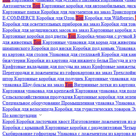
Автозапчасти
Топ
Картонные коробки для автомобильных дис
Картонные папки
Коробки для документов на заказ
Транспортн
E-COMMERCE
Коробки для Ozon
Топ
Коробки для Wildberries
Коробки для осветительных приборов на заказ
Коробки для то
Коробки для медицинских масок на заказ
Картонные коробки д
Картонные коробки под цветы
Топ
Коробка-чемодан с ручкой
К
для животных
Топ
Картонные упаковки для корма для животн
шампанского
Коробки под виски
Коробки под коньяк
Упаковка
из картона для столов
Упаковки для стеллажей
Коробки для ка
бижутерии
Коробки из картона для нижнего белья
Посуда и к
Крафтовые вкладыши для посуды на заказ
Крафтовые манжеты д
Перегородки и ложементы из гофрокартона на заказ
Трехслойн
штор
Картонные коробки для подушек
Картонные упаковки дл
упаковка
Шоу-боксы на заказ
Топ
Витринные лотки из картона 
Картонная упаковка для крепежей
Картонная упаковка для пол
Сельскохозяйственная продукция
Картонные коробки для зеле
Специальное оборудование
Промышленная упаковка
Упаковка 
Коробки для велосипеда
Коробки для туристических товаров
Э
По конструкции
Короб
Коробки ласточкин хвост
Изготовление ложементов из 
Коробки с крышкой
Картонные коробки с разделителями
Четыр
Скобирование гофротары
Упаковка с ложементом из картона на