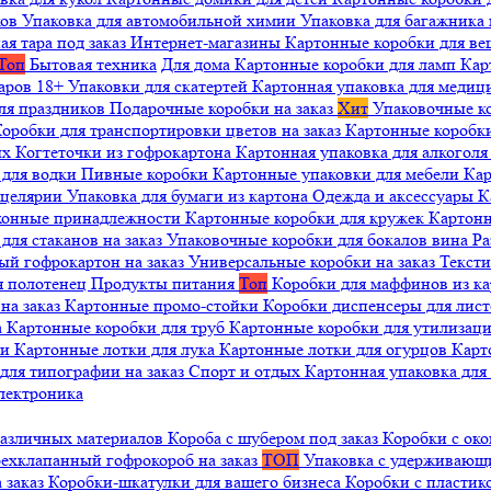
ков
Упаковка для автомобильной химии
Упаковка для багажника 
ая тара под заказ
Интернет-магазины
Картонные коробки для в
Топ
Бытовая техника
Для дома
Картонные коробки для ламп
Кар
варов 18+
Упаковки для скатертей
Картонная упаковка для медиц
ля праздников
Подарочные коробки на заказ
Хит
Упаковочные к
оробки для транспортировки цветов на заказ
Картонные коробк
ых
Когтеточки из гофрокартона
Картонная упаковка для алкогол
 для водки
Пивные коробки
Картонные упаковки для мебели
Кар
нцелярии
Упаковка для бумаги из картона
Одежда и аксессуары
К
ухонные принадлежности
Картонные коробки для кружек
Картонн
ля стаканов на заказ
Упаковочные коробки для бокалов вина
Ра
ый гофрокартон на заказ
Универсальные коробки на заказ
Текст
я полотенец
Продукты питания
Топ
Коробки для маффинов из к
на заказ
Картонные промо-стойки
Коробки диспенсеры для лист
а
Картонные коробки для труб
Картонные коробки для утилизац
ни
Картонные лотки для лука
Картонные лотки для огурцов
Карт
для типографии на заказ
Спорт и отдых
Картонная упаковка дл
лектроника
различных материалов
Короба с шубером под заказ
Коробки с око
ехклапанный гофрокороб на заказ
ТОП
Упаковка с удерживаю
 заказ
Коробки-шкатулки для вашего бизнеса
Коробки с пластик