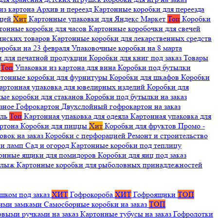
из картона
Архив и переезд
Картонные коробки для переезда
ещей
Хит
Картонные упаковки для Яндекс Маркет
Топ
Коробки
тонные коробки для часов
Картонные коробочки для свечей
инских товаров
Картонные коробки для лекарственных средств
оробки на 23 февраля
Упаковочные коробки на 8 марта
и для печатной продукции
Коробки для книг под заказ
Товары
я
Топ
Упаковки из картона для вина
Коробки под бутылки
тонные коробки для фурнитуры
Коробки для шкафов
Коробки
артонная упаковка для ювелирных изделий
Коробки для
ые коробки для стаканов
Коробки под бутылки на заказ
зное
Гофрокартон
Двухслойный гофрокартон на заказ
иль
Топ
Картонная упаковка для одеяла
Картонная упаковка для
артона
Коробки для пиццы
Хит
Коробки для фруктов
Промо -
овок на заказ
Коробки с перфорацией
Ремонт и строительство
ии ламп
Сад и огород
Картонные коробки под теплицу
онные ящики для помидоров
Коробки для яиц под заказ
я лыж
Картонные коробки для рыболовных принадлежностей
шком под заказ
ХИТ
Гофрокороба
ХИТ
Гофроящики
ТОП
щими замками
Самосборные коробки на заказ
ТОП
овыми ручками на заказ
Картонные тубусы на заказ
Гофролотки