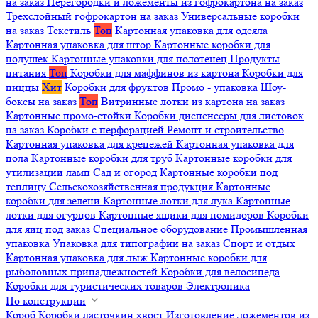
на заказ
Перегородки и ложементы из гофрокартона на заказ
Трехслойный гофрокартон на заказ
Универсальные коробки
на заказ
Текстиль
Топ
Картонная упаковка для одеяла
Картонная упаковка для штор
Картонные коробки для
подушек
Картонные упаковки для полотенец
Продукты
питания
Топ
Коробки для маффинов из картона
Коробки для
пиццы
Хит
Коробки для фруктов
Промо - упаковка
Шоу-
боксы на заказ
Топ
Витринные лотки из картона на заказ
Картонные промо-стойки
Коробки диспенсеры для листовок
на заказ
Коробки с перфорацией
Ремонт и строительство
Картонная упаковка для крепежей
Картонная упаковка для
пола
Картонные коробки для труб
Картонные коробки для
утилизации ламп
Сад и огород
Картонные коробки под
теплицу
Сельскохозяйственная продукция
Картонные
коробки для зелени
Картонные лотки для лука
Картонные
лотки для огурцов
Картонные ящики для помидоров
Коробки
для яиц под заказ
Специальное оборудование
Промышленная
упаковка
Упаковка для типографии на заказ
Спорт и отдых
Картонная упаковка для лыж
Картонные коробки для
рыболовных принадлежностей
Коробки для велосипеда
Коробки для туристических товаров
Электроника
По конструкции
Короб
Коробки ласточкин хвост
Изготовление ложементов из