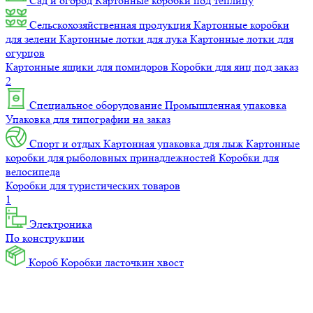
Сад и огород
Картонные коробки под теплицу
Сельскохозяйственная продукция
Картонные коробки
для зелени
Картонные лотки для лука
Картонные лотки для
огурцов
Картонные ящики для помидоров
Коробки для яиц под заказ
2
Специальное оборудование
Промышленная упаковка
Упаковка для типографии на заказ
Спорт и отдых
Картонная упаковка для лыж
Картонные
коробки для рыболовных принадлежностей
Коробки для
велосипеда
Коробки для туристических товаров
1
Электроника
По конструкции
Короб
Коробки ласточкин хвост