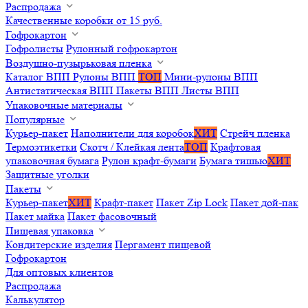
Распродажа
Качественные коробки от 15 руб.
Гофрокартон
Гофролисты
Рулонный гофрокартон
Воздушно-пузырьковая пленка
Каталог ВПП
Рулоны ВПП
ТОП
Мини-рулоны ВПП
Антистатическая ВПП
Пакеты ВПП
Листы ВПП
Упаковочные материалы
Популярные
Курьер-пакет
Наполнители для коробок
ХИТ
Стрейч пленка
Термоэтикетки
Скотч / Клейкая лента
ТОП
Крафтовая
упаковочная бумага
Рулон крафт-бумаги
Бумага тишью
ХИТ
Защитные уголки
Пакеты
Курьер-пакет
ХИТ
Крафт-пакет
Пакет Zip Lock
Пакет дой-пак
Пакет майка
Пакет фасовочный
Пищевая упаковка
Кондитерские изделия
Пергамент пищевой
Гофрокартон
Для оптовых клиентов
Распродажа
Калькулятор