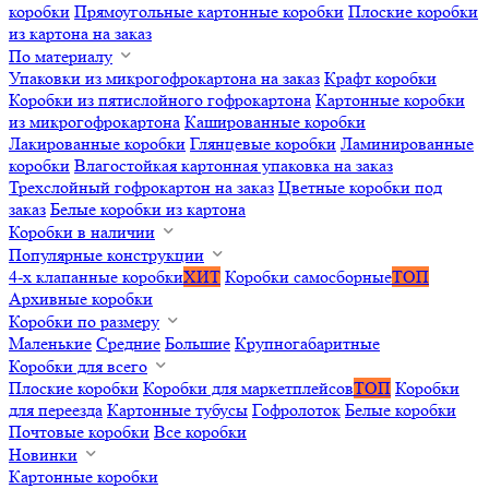
коробки
Прямоугольные картонные коробки
Плоские коробки
из картона на заказ
По материалу
Упаковки из микрогофрокартона на заказ
Крафт коробки
Коробки из пятислойного гофрокартона
Картонные коробки
из микрогофрокартона
Кашированные коробки
Лакированные коробки
Глянцевые коробки
Ламинированные
коробки
Влагостойкая картонная упаковка на заказ
Трехслойный гофрокартон на заказ
Цветные коробки под
заказ
Белые коробки из картона
Коробки в наличии
Популярные конструкции
4-х клапанные коробки
ХИТ
Коробки самосборные
ТОП
Архивные коробки
Коробки по размеру
Маленькие
Средние
Большие
Крупногабаритные
Коробки для всего
Плоские коробки
Коробки для маркетплейсов
ТОП
Коробки
для переезда
Картонные тубусы
Гофролоток
Белые коробки
Почтовые коробки
Все коробки
Новинки
Картонные коробки