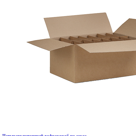
Четырехклапанный гофрокороб на заказ