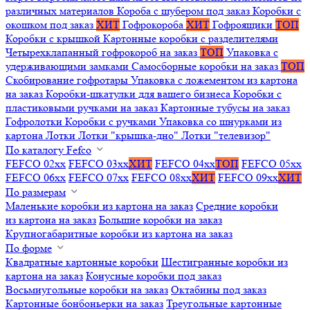
различных материалов
Короба с шубером под заказ
Коробки с
окошком под заказ
ХИТ
Гофрокороба
ХИТ
Гофроящики
ТОП
Коробки с крышкой
Картонные коробки с разделителями
Четырехклапанный гофрокороб на заказ
ТОП
Упаковка с
удерживающими замками
Самосборные коробки на заказ
ТОП
Скобирование гофротары
Упаковка с ложементом из картона
на заказ
Коробки-шкатулки для вашего бизнеса
Коробки с
пластиковыми ручками на заказ
Картонные тубусы на заказ
Гофролотки
Коробки с ручками
Упаковка со шнурками из
картона
Лотки
Лотки "крышка-дно"
Лотки "телевизор"
По каталогу Fefco
FEFCO 02xx
FEFCO 03xx
ХИТ
FEFCO 04xx
ТОП
FEFCO 05xx
FEFCO 06xx
FEFCO 07xx
FEFCO 08xx
ХИТ
FEFCO 09xx
ХИТ
По размерам
Маленькие коробки из картона на заказ
Средние коробки
из картона на заказ
Большие коробки на заказ
Крупногабаритные коробки из картона на заказ
По форме
Квадратные картонные коробки
Шестигранные коробки из
картона на заказ
Конусные коробки под заказ
Восьмиугольные коробки на заказ
Октабины под заказ
Картонные бонбоньерки на заказ
Треугольные картонные