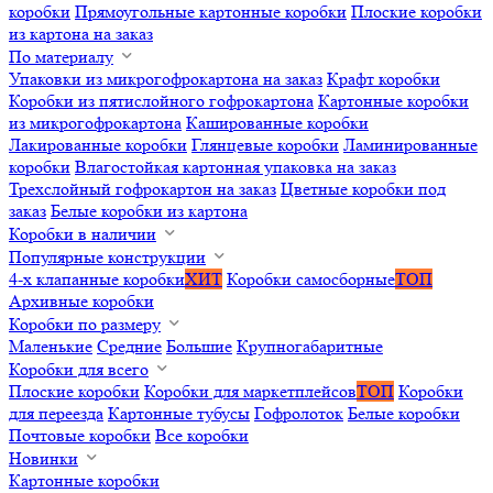
коробки
Прямоугольные картонные коробки
Плоские коробки
из картона на заказ
По материалу
Упаковки из микрогофрокартона на заказ
Крафт коробки
Коробки из пятислойного гофрокартона
Картонные коробки
из микрогофрокартона
Кашированные коробки
Лакированные коробки
Глянцевые коробки
Ламинированные
коробки
Влагостойкая картонная упаковка на заказ
Трехслойный гофрокартон на заказ
Цветные коробки под
заказ
Белые коробки из картона
Коробки в наличии
Популярные конструкции
4-х клапанные коробки
ХИТ
Коробки самосборные
ТОП
Архивные коробки
Коробки по размеру
Маленькие
Средние
Большие
Крупногабаритные
Коробки для всего
Плоские коробки
Коробки для маркетплейсов
ТОП
Коробки
для переезда
Картонные тубусы
Гофролоток
Белые коробки
Почтовые коробки
Все коробки
Новинки
Картонные коробки