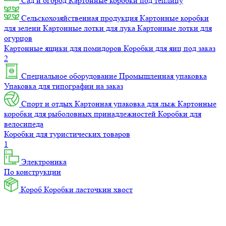
Сад и огород
Картонные коробки под теплицу
Сельскохозяйственная продукция
Картонные коробки
для зелени
Картонные лотки для лука
Картонные лотки для
огурцов
Картонные ящики для помидоров
Коробки для яиц под заказ
2
Специальное оборудование
Промышленная упаковка
Упаковка для типографии на заказ
Спорт и отдых
Картонная упаковка для лыж
Картонные
коробки для рыболовных принадлежностей
Коробки для
велосипеда
Коробки для туристических товаров
1
Электроника
По конструкции
Короб
Коробки ласточкин хвост