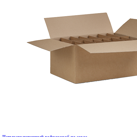
Четырехклапанный гофрокороб на заказ