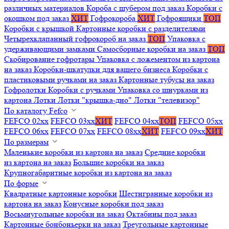
различных материалов
Короба с шубером под заказ
Коробки с
окошком под заказ
ХИТ
Гофрокороба
ХИТ
Гофроящики
ТОП
Коробки с крышкой
Картонные коробки с разделителями
Четырехклапанный гофрокороб на заказ
ТОП
Упаковка с
удерживающими замками
Самосборные коробки на заказ
ТОП
Скобирование гофротары
Упаковка с ложементом из картона
на заказ
Коробки-шкатулки для вашего бизнеса
Коробки с
пластиковыми ручками на заказ
Картонные тубусы на заказ
Гофролотки
Коробки с ручками
Упаковка со шнурками из
картона
Лотки
Лотки "крышка-дно"
Лотки "телевизор"
По каталогу Fefco
FEFCO 02xx
FEFCO 03xx
ХИТ
FEFCO 04xx
ТОП
FEFCO 05xx
FEFCO 06xx
FEFCO 07xx
FEFCO 08xx
ХИТ
FEFCO 09xx
ХИТ
По размерам
Маленькие коробки из картона на заказ
Средние коробки
из картона на заказ
Большие коробки на заказ
Крупногабаритные коробки из картона на заказ
По форме
Квадратные картонные коробки
Шестигранные коробки из
картона на заказ
Конусные коробки под заказ
Восьмиугольные коробки на заказ
Октабины под заказ
Картонные бонбоньерки на заказ
Треугольные картонные