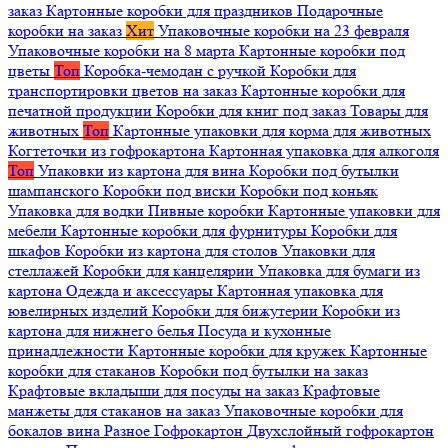
заказ
Картонные коробки для праздников
Подарочные
коробки на заказ
Хит
Упаковочные коробки на 23 февраля
Упаковочные коробки на 8 марта
Картонные коробки под
цветы
Топ
Коробка-чемодан с ручкой
Коробки для
транспортировки цветов на заказ
Картонные коробки для
печатной продукции
Коробки для книг под заказ
Товары для
животных
Топ
Картонные упаковки для корма для животных
Когтеточки из гофрокартона
Картонная упаковка для алкоголя
Топ
Упаковки из картона для вина
Коробки под бутылки
шампанского
Коробки под виски
Коробки под коньяк
Упаковка для водки
Пивные коробки
Картонные упаковки для
мебели
Картонные коробки для фурнитуры
Коробки для
шкафов
Коробки из картона для столов
Упаковки для
стеллажей
Коробки для канцелярии
Упаковка для бумаги из
картона
Одежда и аксессуары
Картонная упаковка для
ювелирных изделий
Коробки для бижутерии
Коробки из
картона для нижнего белья
Посуда и кухонные
принадлежности
Картонные коробки для кружек
Картонные
коробки для стаканов
Коробки под бутылки на заказ
Крафтовые вкладыши для посуды на заказ
Крафтовые
манжеты для стаканов на заказ
Упаковочные коробки для
бокалов вина
Разное
Гофрокартон
Двухслойный гофрокартон