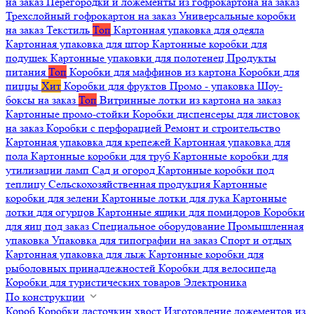
на заказ
Перегородки и ложементы из гофрокартона на заказ
Трехслойный гофрокартон на заказ
Универсальные коробки
на заказ
Текстиль
Топ
Картонная упаковка для одеяла
Картонная упаковка для штор
Картонные коробки для
подушек
Картонные упаковки для полотенец
Продукты
питания
Топ
Коробки для маффинов из картона
Коробки для
пиццы
Хит
Коробки для фруктов
Промо - упаковка
Шоу-
боксы на заказ
Топ
Витринные лотки из картона на заказ
Картонные промо-стойки
Коробки диспенсеры для листовок
на заказ
Коробки с перфорацией
Ремонт и строительство
Картонная упаковка для крепежей
Картонная упаковка для
пола
Картонные коробки для труб
Картонные коробки для
утилизации ламп
Сад и огород
Картонные коробки под
теплицу
Сельскохозяйственная продукция
Картонные
коробки для зелени
Картонные лотки для лука
Картонные
лотки для огурцов
Картонные ящики для помидоров
Коробки
для яиц под заказ
Специальное оборудование
Промышленная
упаковка
Упаковка для типографии на заказ
Спорт и отдых
Картонная упаковка для лыж
Картонные коробки для
рыболовных принадлежностей
Коробки для велосипеда
Коробки для туристических товаров
Электроника
По конструкции
Короб
Коробки ласточкин хвост
Изготовление ложементов из