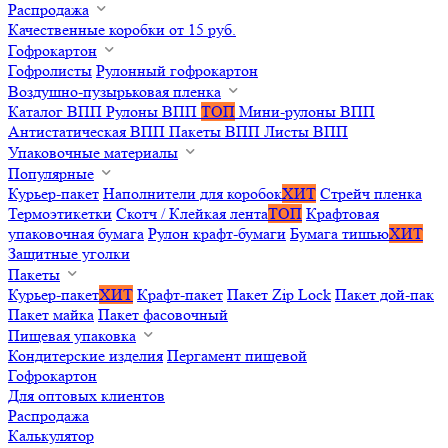
Распродажа
Качественные коробки от 15 руб.
Гофрокартон
Гофролисты
Рулонный гофрокартон
Воздушно-пузырьковая пленка
Каталог ВПП
Рулоны ВПП
ТОП
Мини-рулоны ВПП
Антистатическая ВПП
Пакеты ВПП
Листы ВПП
Упаковочные материалы
Популярные
Курьер-пакет
Наполнители для коробок
ХИТ
Стрейч пленка
Термоэтикетки
Скотч / Клейкая лента
ТОП
Крафтовая
упаковочная бумага
Рулон крафт-бумаги
Бумага тишью
ХИТ
Защитные уголки
Пакеты
Курьер-пакет
ХИТ
Крафт-пакет
Пакет Zip Lock
Пакет дой-пак
Пакет майка
Пакет фасовочный
Пищевая упаковка
Кондитерские изделия
Пергамент пищевой
Гофрокартон
Для оптовых клиентов
Распродажа
Калькулятор