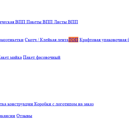
ическая ВПП
Пакеты ВПП
Листы ВПП
рмоэтикетки
Скотч / Клейкая лента
ТОП
Крафтовая упаковочная 
акет майка
Пакет фасовочный
отка конструкции
Коробки с логотипом на заказ
акансии
Отзывы