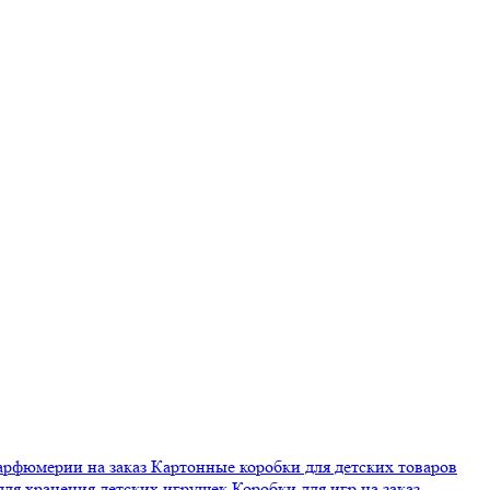
арфюмерии на заказ
Картонные коробки для детских товаров
для хранения детских игрушек
Коробки для игр на заказ