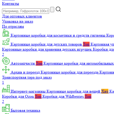
Контакты
Для оптовых клиентов
Упаковка на заказ
По отраслям
Картонные коробки для косметики и средств гигиены
Коро
Картонные коробки для детских товаров
Топ
Картонная уп
Картонные коробки для хранения детских игрушек
Коробки для
2
Автозапчасти
Топ
Картонные коробки для автомобильных
Архив и переезд
Картонные коробки для переезда
Картон
Транспортная тара под заказ
1
Интернет-магазины
Картонные коробки для вещей
Хит
Ка
Коробки для Ozon
Топ
Коробки для Wildberries
Топ
2
Бытовая техника