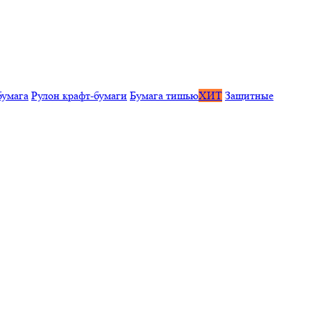
бумага
Рулон крафт-бумаги
Бумага тишью
ХИТ
Защитные