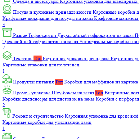
Одежда и аксессуары
Картонная упаковка для ювелирных
Посуда и кухонные принадлежности
Картонные коробки 
Крафтовые вкладыши для посуды на заказ
Крафтовые манжеты д
3
Разное
Гофрокартон
Двухслойный гофрокартон на заказ
П
Трехслойный гофрокартон на заказ
Универсальные коробки на 
2
Текстиль
Топ
Картонная упаковка для одеяла
Картонная у
Картонные упаковки для полотенец
1
Продукты питания
Топ
Коробки для маффинов из картон
Промо - упаковка
Шоу-боксы на заказ
Топ
Витринные лотк
Коробки диспенсеры для листовок на заказ
Коробки с перфора
2
Ремонт и строительство
Картонная упаковка для крепеже
Картонные коробки для утилизации ламп
1