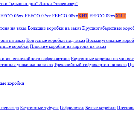
тки "крышка-дно"
Лотки "телевизор"
FEFCO 06xx
FEFCO 07xx
FEFCO 08xx
ХИТ
FEFCO 09xx
ХИТ
тона на заказ
Большие коробки на заказ
Крупногабаритные коробк
она на заказ
Конусные коробки под заказ
Восьмиугольные коробк
онные коробки
Плоские коробки из картона на заказ
ки из пятислойного гофрокартона
Картонные коробки из микро
ртонная упаковка на заказ
Трехслойный гофрокартон на заказ
Цв
ые коробки
 переезда
Картонные тубусы
Гофролоток
Белые коробки
Почтовы