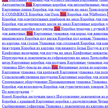
Автозапчасти
Топ
Картонные коробки для автомобильных дис
Картонные папки
Коробки для документов на заказ
Транспортн
E-COMMERCE
Коробки для Ozon
Топ
Коробки для Wildberries
Коробки для осветительных приборов на заказ
Коробки для то
Коробки для медицинских масок на заказ
Картонные коробки д
Картонные коробки под цветы
Топ
Коробка-чемодан с ручкой
К
для животных
Топ
Картонные упаковки для корма для животн
шампанского
Коробки под виски
Коробки под коньяк
Упаковка
из картона для столов
Упаковки для стеллажей
Коробки для ка
бижутерии
Коробки из картона для нижнего белья
Посуда и к
Крафтовые вкладыши для посуды на заказ
Крафтовые манжеты д
Перегородки и ложементы из гофрокартона на заказ
Трехслойн
штор
Картонные коробки для подушек
Картонные упаковки дл
упаковка
Шоу-боксы на заказ
Топ
Витринные лотки из картона 
Картонная упаковка для крепежей
Картонная упаковка для пол
Сельскохозяйственная продукция
Картонные коробки для зеле
Специальное оборудование
Промышленная упаковка
Упаковка 
Коробки для велосипеда
Коробки для туристических товаров
Э
По конструкции
Короб
Коробки ласточкин хвост
Изготовление ложементов из 
Коробки с крышкой
Картонные коробки с разделителями
Четыр
Скобирование гофротары
Упаковка с ложементом из картона на