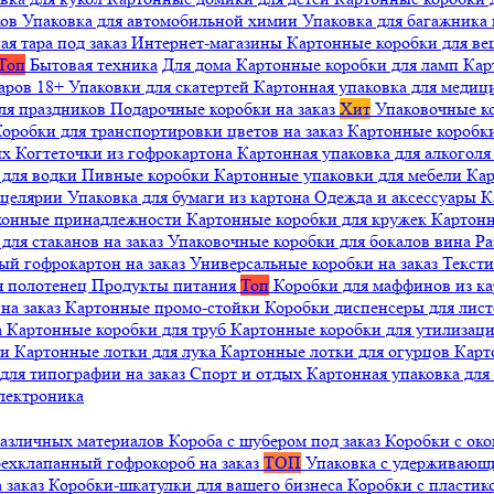
ков
Упаковка для автомобильной химии
Упаковка для багажника 
ая тара под заказ
Интернет-магазины
Картонные коробки для в
Топ
Бытовая техника
Для дома
Картонные коробки для ламп
Кар
варов 18+
Упаковки для скатертей
Картонная упаковка для медиц
ля праздников
Подарочные коробки на заказ
Хит
Упаковочные к
оробки для транспортировки цветов на заказ
Картонные коробк
ых
Когтеточки из гофрокартона
Картонная упаковка для алкогол
 для водки
Пивные коробки
Картонные упаковки для мебели
Кар
нцелярии
Упаковка для бумаги из картона
Одежда и аксессуары
К
ухонные принадлежности
Картонные коробки для кружек
Картонн
ля стаканов на заказ
Упаковочные коробки для бокалов вина
Ра
ый гофрокартон на заказ
Универсальные коробки на заказ
Текст
я полотенец
Продукты питания
Топ
Коробки для маффинов из к
на заказ
Картонные промо-стойки
Коробки диспенсеры для лист
а
Картонные коробки для труб
Картонные коробки для утилизац
ни
Картонные лотки для лука
Картонные лотки для огурцов
Карт
для типографии на заказ
Спорт и отдых
Картонная упаковка дл
лектроника
различных материалов
Короба с шубером под заказ
Коробки с око
ехклапанный гофрокороб на заказ
ТОП
Упаковка с удерживаю
 заказ
Коробки-шкатулки для вашего бизнеса
Коробки с пластик