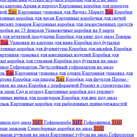
из картона
Архив и переезд
Картонные коробки для переезда
ещей
Хит
Картонные упаковки для Яндекс Маркет
Топ
Коробки
тонные коробки для часов
Картонные коробочки для свечей
инских товаров
Картонные коробки для лекарственных средств
оробки на 23 февраля
Упаковочные коробки на 8 марта
и для печатной продукции
Коробки для книг под заказ
Товары
я
Топ
Упаковки из картона для вина
Коробки под бутылки
тонные коробки для фурнитуры
Коробки для шкафов
Коробки
артонная упаковка для ювелирных изделий
Коробки для
ые коробки для стаканов
Коробки под бутылки на заказ
зное
Гофрокартон
Двухслойный гофрокартон на заказ
иль
Топ
Картонная упаковка для одеяла
Картонная упаковка для
артона
Коробки для пиццы
Хит
Коробки для фруктов
Промо -
овок на заказ
Коробки с перфорацией
Ремонт и строительство
ии ламп
Сад и огород
Картонные коробки под теплицу
онные ящики для помидоров
Коробки для яиц под заказ
я лыж
Картонные коробки для рыболовных принадлежностей
шком под заказ
ХИТ
Гофрокороба
ХИТ
Гофроящики
ТОП
щими замками
Самосборные коробки на заказ
ТОП
овыми ручками на заказ
Картонные тубусы на заказ
Гофролотки