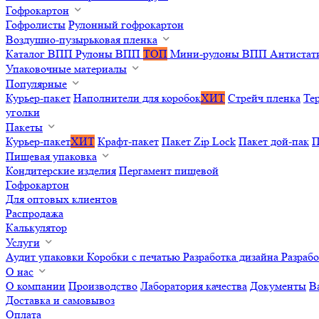
Гофрокартон
Гофролисты
Рулонный гофрокартон
Воздушно-пузырьковая пленка
Каталог ВПП
Рулоны ВПП
ТОП
Мини-рулоны ВПП
Антистат
Упаковочные материалы
Популярные
Курьер-пакет
Наполнители для коробок
ХИТ
Стрейч пленка
Те
уголки
Пакеты
Курьер-пакет
ХИТ
Крафт-пакет
Пакет Zip Lock
Пакет дой-пак
П
Пищевая упаковка
Кондитерские изделия
Пергамент пищевой
Гофрокартон
Для оптовых клиентов
Распродажа
Калькулятор
Услуги
Аудит упаковки
Коробки с печатью
Разработка дизайна
Разраб
О нас
О компании
Производство
Лаборатория качества
Документы
В
Доставка и самовывоз
Оплата