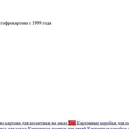
гофрокартона с 1999 года
из картона для косметики на заказ
Топ
Картонные коробки для п
вка для кукол
Картонные домики для детей
Картонные коробки 