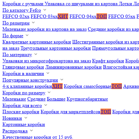
Коробки с ручками
Упаковка со шнурками из картона
Лотки
Ло
По каталогу Fefco
FEFCO 02xx
FEFCO 03xx
ХИТ
FEFCO 04xx
ТОП
FEFCO 05xx
По размерам
Маленькие коробки из картона на заказ
Средние коробки из кар
По форме
Квадратные картонные коробки
Шестигранные коробки из карт
на заказ
Треугольные картонные коробки
Прямоугольные карт
По материалу
Упаковки из микрогофрокартона на заказ
Крафт коробки
Короб
Глянцевые коробки
Ламинированные коробки
Влагостойкая ка
Коробки в наличии
Популярные конструкции
4-х клапанные коробки
ХИТ
Коробки самосборные
ТОП
Архивн
Коробки по размеру
Маленькие
Средние
Большие
Крупногабаритные
Коробки для всего
Плоские коробки
Коробки для маркетплейсов
ТОП
Коробки для
Новинки
Картонные коробки
Распродажа
Качественные коробки от 15 руб.