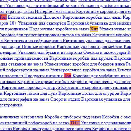
ков
Упаковка для автомобильной химии
Упаковка для багажника 
ая тара под заказ
Интернет-магазины
Картонные коробки для в
Топ
Бытовая техника
Для дома
Картонные коробки для ламп
Кар
варов 18+
Упаковки для скатертей
Картонная упаковка для медиц
ля праздников
Подарочные коробки на заказ
Хит
Упаковочные к
оробки для транспортировки цветов на заказ
Картонные коробк
ых
Когтеточки из гофрокартона
Картонная упаковка для алкогол
 для водки
Пивные коробки
Картонные упаковки для мебели
Кар
нцелярии
Упаковка для бумаги из картона
Одежда и аксессуары
К
ухонные принадлежности
Картонные коробки для кружек
Картонн
ля стаканов на заказ
Упаковочные коробки для бокалов вина
Ра
ый гофрокартон на заказ
Универсальные коробки на заказ
Текст
я полотенец
Продукты питания
Топ
Коробки для маффинов из к
на заказ
Картонные промо-стойки
Коробки диспенсеры для лист
а
Картонные коробки для труб
Картонные коробки для утилизац
ни
Картонные лотки для лука
Картонные лотки для огурцов
Карт
для типографии на заказ
Спорт и отдых
Картонная упаковка дл
лектроника
различных материалов
Короба с шубером под заказ
Коробки с око
ехклапанный гофрокороб на заказ
ТОП
Упаковка с удерживаю
 заказ
Коробки-шкатулки для вашего бизнеса
Коробки с пластик