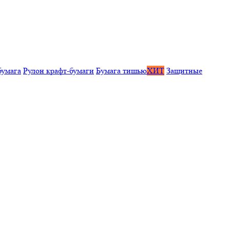
бумага
Рулон крафт-бумаги
Бумага тишью
ХИТ
Защитные