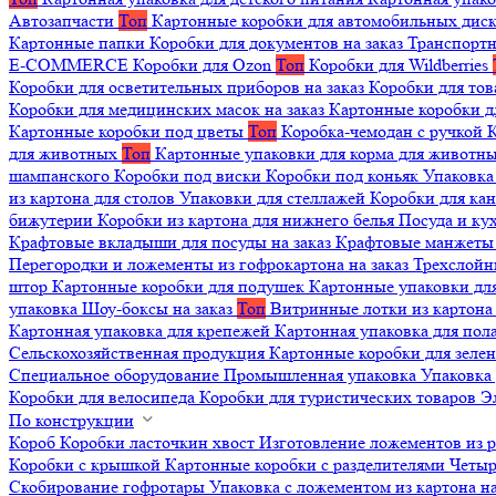
Автозапчасти
Топ
Картонные коробки для автомобильных дис
Картонные папки
Коробки для документов на заказ
Транспортн
E-COMMERCE
Коробки для Ozon
Топ
Коробки для Wildberries
Коробки для осветительных приборов на заказ
Коробки для то
Коробки для медицинских масок на заказ
Картонные коробки д
Картонные коробки под цветы
Топ
Коробка-чемодан с ручкой
К
для животных
Топ
Картонные упаковки для корма для животн
шампанского
Коробки под виски
Коробки под коньяк
Упаковка
из картона для столов
Упаковки для стеллажей
Коробки для ка
бижутерии
Коробки из картона для нижнего белья
Посуда и к
Крафтовые вкладыши для посуды на заказ
Крафтовые манжеты д
Перегородки и ложементы из гофрокартона на заказ
Трехслойн
штор
Картонные коробки для подушек
Картонные упаковки дл
упаковка
Шоу-боксы на заказ
Топ
Витринные лотки из картона 
Картонная упаковка для крепежей
Картонная упаковка для пол
Сельскохозяйственная продукция
Картонные коробки для зеле
Специальное оборудование
Промышленная упаковка
Упаковка 
Коробки для велосипеда
Коробки для туристических товаров
Э
По конструкции
Короб
Коробки ласточкин хвост
Изготовление ложементов из 
Коробки с крышкой
Картонные коробки с разделителями
Четыр
Скобирование гофротары
Упаковка с ложементом из картона на