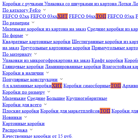
Коробки с ручками
Упаковка со шнурками из картона
Лотки
Ло
По каталогу Fefco
FEFCO 02xx
FEFCO 03xx
ХИТ
FEFCO 04xx
ТОП
FEFCO 05xx
По размерам
Маленькие коробки из картона на заказ
Средние коробки из кар
По форме
Квадратные картонные коробки
Шестигранные коробки из карт
на заказ
Треугольные картонные коробки
Прямоугольные карт
По материалу
Упаковки из микрогофрокартона на заказ
Крафт коробки
Короб
Глянцевые коробки
Ламинированные коробки
Влагостойкая ка
Коробки в наличии
Популярные конструкции
4-х клапанные коробки
ХИТ
Коробки самосборные
ТОП
Архивн
Коробки по размеру
Маленькие
Средние
Большие
Крупногабаритные
Коробки для всего
Плоские коробки
Коробки для маркетплейсов
ТОП
Коробки для
Новинки
Картонные коробки
Распродажа
Качественные коробки от 15 руб.