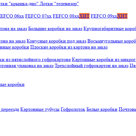
тки "крышка-дно"
Лотки "телевизор"
FEFCO 06xx
FEFCO 07xx
FEFCO 08xx
ХИТ
FEFCO 09xx
ХИТ
тона на заказ
Большие коробки на заказ
Крупногабаритные коробк
она на заказ
Конусные коробки под заказ
Восьмиугольные коробк
онные коробки
Плоские коробки из картона на заказ
ки из пятислойного гофрокартона
Картонные коробки из микро
ртонная упаковка на заказ
Трехслойный гофрокартон на заказ
Цв
ые коробки
 переезда
Картонные тубусы
Гофролоток
Белые коробки
Почтовы