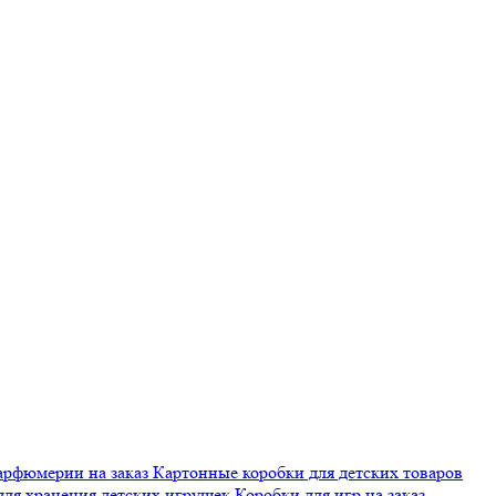
арфюмерии на заказ
Картонные коробки для детских товаров
для хранения детских игрушек
Коробки для игр на заказ