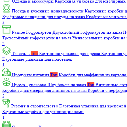
Одежда и аксессуары
Картонная упаковка для ювелирных
Посуда и кухонные принадлежности
Картонные коробки 
Крафтовые вкладыши для посуды на заказ
Крафтовые манжеты д
3
Разное
Гофрокартон
Двухслойный гофрокартон на заказ
П
Трехслойный гофрокартон на заказ
Универсальные коробки на 
2
Текстиль
Топ
Картонная упаковка для одеяла
Картонная у
Картонные упаковки для полотенец
1
Продукты питания
Топ
Коробки для маффинов из картон
Промо - упаковка
Шоу-боксы на заказ
Топ
Витринные лотк
Коробки диспенсеры для листовок на заказ
Коробки с перфора
2
Ремонт и строительство
Картонная упаковка для крепеже
Картонные коробки для утилизации ламп
1