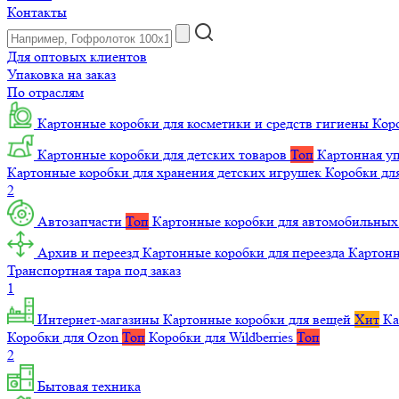
Контакты
Для оптовых клиентов
Упаковка на заказ
По отраслям
Картонные коробки для косметики и средств гигиены
Коро
Картонные коробки для детских товаров
Топ
Картонная уп
Картонные коробки для хранения детских игрушек
Коробки для
2
Автозапчасти
Топ
Картонные коробки для автомобильных
Архив и переезд
Картонные коробки для переезда
Картон
Транспортная тара под заказ
1
Интернет-магазины
Картонные коробки для вещей
Хит
Ка
Коробки для Ozon
Топ
Коробки для Wildberries
Топ
2
Бытовая техника