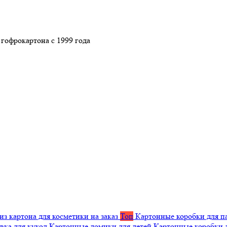
гофрокартона с 1999 года
из картона для косметики на заказ
Топ
Картонные коробки для п
вка для кукол
Картонные домики для детей
Картонные коробки 