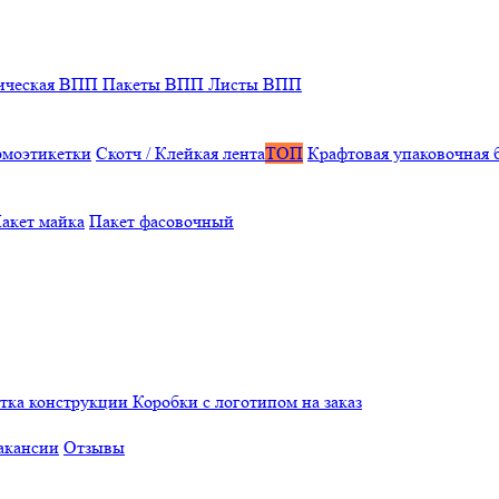
ическая ВПП
Пакеты ВПП
Листы ВПП
рмоэтикетки
Скотч / Клейкая лента
ТОП
Крафтовая упаковочная 
акет майка
Пакет фасовочный
отка конструкции
Коробки с логотипом на заказ
акансии
Отзывы