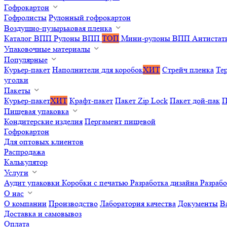
Гофрокартон
Гофролисты
Рулонный гофрокартон
Воздушно-пузырьковая пленка
Каталог ВПП
Рулоны ВПП
ТОП
Мини-рулоны ВПП
Антистат
Упаковочные материалы
Популярные
Курьер-пакет
Наполнители для коробок
ХИТ
Стрейч пленка
Те
уголки
Пакеты
Курьер-пакет
ХИТ
Крафт-пакет
Пакет Zip Lock
Пакет дой-пак
П
Пищевая упаковка
Кондитерские изделия
Пергамент пищевой
Гофрокартон
Для оптовых клиентов
Распродажа
Калькулятор
Услуги
Аудит упаковки
Коробки с печатью
Разработка дизайна
Разраб
О нас
О компании
Производство
Лаборатория качества
Документы
В
Доставка и самовывоз
Оплата