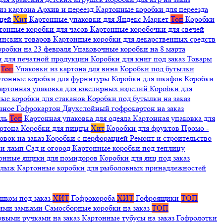
из картона
Архив и переезд
Картонные коробки для переезда
ещей
Хит
Картонные упаковки для Яндекс Маркет
Топ
Коробки
тонные коробки для часов
Картонные коробочки для свечей
инских товаров
Картонные коробки для лекарственных средств
оробки на 23 февраля
Упаковочные коробки на 8 марта
и для печатной продукции
Коробки для книг под заказ
Товары
я
Топ
Упаковки из картона для вина
Коробки под бутылки
тонные коробки для фурнитуры
Коробки для шкафов
Коробки
артонная упаковка для ювелирных изделий
Коробки для
ые коробки для стаканов
Коробки под бутылки на заказ
зное
Гофрокартон
Двухслойный гофрокартон на заказ
иль
Топ
Картонная упаковка для одеяла
Картонная упаковка для
артона
Коробки для пиццы
Хит
Коробки для фруктов
Промо -
овок на заказ
Коробки с перфорацией
Ремонт и строительство
ии ламп
Сад и огород
Картонные коробки под теплицу
онные ящики для помидоров
Коробки для яиц под заказ
я лыж
Картонные коробки для рыболовных принадлежностей
шком под заказ
ХИТ
Гофрокороба
ХИТ
Гофроящики
ТОП
щими замками
Самосборные коробки на заказ
ТОП
овыми ручками на заказ
Картонные тубусы на заказ
Гофролотки