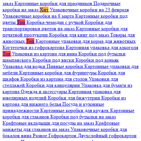
заказ
Картонные коробки для праздников
Подарочные
коробки на заказ
Хит
Упаковочные коробки на 23 февраля
Упаковочные коробки на 8 марта
Картонные коробки под
цветы
Топ
Коробка-чемодан с ручкой
Коробки для
транспортировки цветов на заказ
Картонные коробки для
печатной продукции
Коробки для книг под заказ
Товары для
животных
Топ
Картонные упаковки для корма для животных
Когтеточки из гофрокартона
Картонная упаковка для алкоголя
Топ
Упаковки из картона для вина
Коробки под бутылки
шампанского
Коробки под виски
Коробки под коньяк
Упаковка для водки
Пивные коробки
Картонные упаковки для
мебели
Картонные коробки для фурнитуры
Коробки для
шкафов
Коробки из картона для столов
Упаковки для
стеллажей
Коробки для канцелярии
Упаковка для бумаги из
картона
Одежда и аксессуары
Картонная упаковка для
ювелирных изделий
Коробки для бижутерии
Коробки из
картона для нижнего белья
Посуда и кухонные
принадлежности
Картонные коробки для кружек
Картонные
коробки для стаканов
Коробки под бутылки на заказ
Крафтовые вкладыши для посуды на заказ
Крафтовые
манжеты для стаканов на заказ
Упаковочные коробки для
бокалов вина
Разное
Гофрокартон
Двухслойный гофрокартон