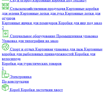
Сад и огород
Картонные коробки под теплицу
Сельскохозяйственная продукция
Картонные коробки
для зелени
Картонные лотки для лука
Картонные лотки для
огурцов
Картонные ящики для помидоров
Коробки для яиц под заказ
2
Специальное оборудование
Промышленная упаковка
Упаковка для типографии на заказ
Спорт и отдых
Картонная упаковка для лыж
Картонные
коробки для рыболовных принадлежностей
Коробки для
велосипеда
Коробки для туристических товаров
1
Электроника
По конструкции
Короб
Коробки ласточкин хвост