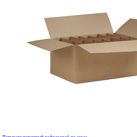
Четырехклапанный гофрокороб на заказ