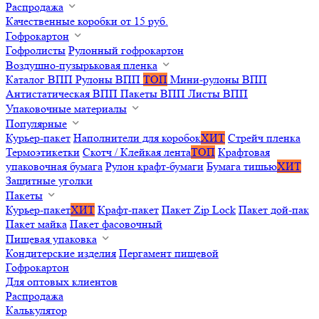
Распродажа
Качественные коробки от 15 руб.
Гофрокартон
Гофролисты
Рулонный гофрокартон
Воздушно-пузырьковая пленка
Каталог ВПП
Рулоны ВПП
ТОП
Мини-рулоны ВПП
Антистатическая ВПП
Пакеты ВПП
Листы ВПП
Упаковочные материалы
Популярные
Курьер-пакет
Наполнители для коробок
ХИТ
Стрейч пленка
Термоэтикетки
Скотч / Клейкая лента
ТОП
Крафтовая
упаковочная бумага
Рулон крафт-бумаги
Бумага тишью
ХИТ
Защитные уголки
Пакеты
Курьер-пакет
ХИТ
Крафт-пакет
Пакет Zip Lock
Пакет дой-пак
Пакет майка
Пакет фасовочный
Пищевая упаковка
Кондитерские изделия
Пергамент пищевой
Гофрокартон
Для оптовых клиентов
Распродажа
Калькулятор