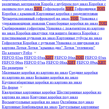
различных материалов
Короба с шубером под заказ
Коробки с
окошком под заказ
ХИТ
Гофрокороба
ХИТ
Гофроящики
ТОП
Коробки с крышкой
Картонные коробки с разделителями
Четырехклапанный гофрокороб на заказ
ТОП
Упаковка с
удерживающими замками
Самосборные коробки на заказ
ТОП
Скобирование гофротары
Упаковка с ложементом из картона
на заказ
Коробки-шкатулки для вашего бизнеса
Коробки с
пластиковыми ручками на заказ
Картонные тубусы на заказ
Гофролотки
Коробки с ручками
Упаковка со шнурками из
картона
Лотки
Лотки "крышка-дно"
Лотки "телевизор"
По каталогу Fefco
FEFCO 02xx
FEFCO 03xx
ХИТ
FEFCO 04xx
ТОП
FEFCO 05xx
FEFCO 06xx
FEFCO 07xx
FEFCO 08xx
ХИТ
FEFCO 09xx
ХИТ
По размерам
Маленькие коробки из картона на заказ
Средние коробки
из картона на заказ
Большие коробки на заказ
Крупногабаритные коробки из картона на заказ
По форме
Квадратные картонные коробки
Шестигранные коробки из
картона на заказ
Конусные коробки под заказ
Восьмиугольные коробки на заказ
Октабины под заказ
Картонные бонбоньерки на заказ
Треугольные картонные