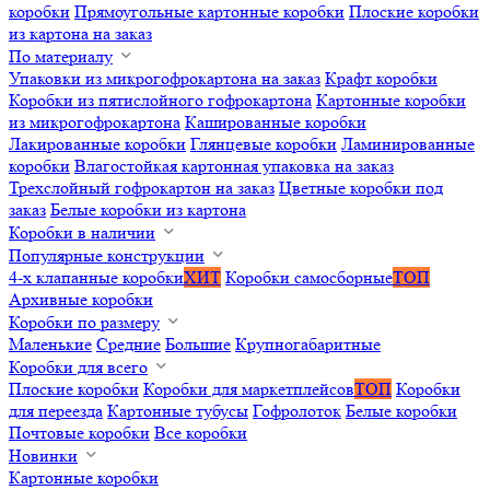
коробки
Прямоугольные картонные коробки
Плоские коробки
из картона на заказ
По материалу
Упаковки из микрогофрокартона на заказ
Крафт коробки
Коробки из пятислойного гофрокартона
Картонные коробки
из микрогофрокартона
Кашированные коробки
Лакированные коробки
Глянцевые коробки
Ламинированные
коробки
Влагостойкая картонная упаковка на заказ
Трехслойный гофрокартон на заказ
Цветные коробки под
заказ
Белые коробки из картона
Коробки в наличии
Популярные конструкции
4-х клапанные коробки
ХИТ
Коробки самосборные
ТОП
Архивные коробки
Коробки по размеру
Маленькие
Средние
Большие
Крупногабаритные
Коробки для всего
Плоские коробки
Коробки для маркетплейсов
ТОП
Коробки
для переезда
Картонные тубусы
Гофролоток
Белые коробки
Почтовые коробки
Все коробки
Новинки
Картонные коробки