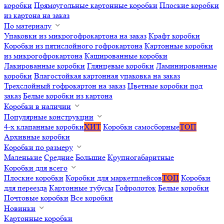
коробки
Прямоугольные картонные коробки
Плоские коробки
из картона на заказ
По материалу
Упаковки из микрогофрокартона на заказ
Крафт коробки
Коробки из пятислойного гофрокартона
Картонные коробки
из микрогофрокартона
Кашированные коробки
Лакированные коробки
Глянцевые коробки
Ламинированные
коробки
Влагостойкая картонная упаковка на заказ
Трехслойный гофрокартон на заказ
Цветные коробки под
заказ
Белые коробки из картона
Коробки в наличии
Популярные конструкции
4-х клапанные коробки
ХИТ
Коробки самосборные
ТОП
Архивные коробки
Коробки по размеру
Маленькие
Средние
Большие
Крупногабаритные
Коробки для всего
Плоские коробки
Коробки для маркетплейсов
ТОП
Коробки
для переезда
Картонные тубусы
Гофролоток
Белые коробки
Почтовые коробки
Все коробки
Новинки
Картонные коробки