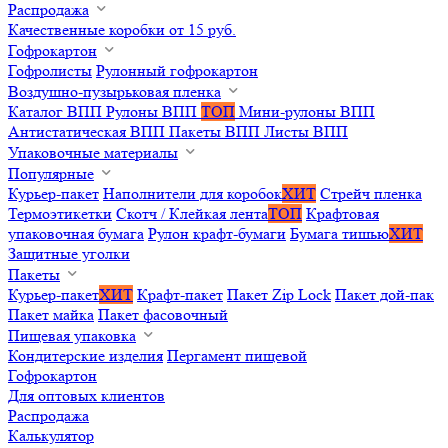
Распродажа
Качественные коробки от 15 руб.
Гофрокартон
Гофролисты
Рулонный гофрокартон
Воздушно-пузырьковая пленка
Каталог ВПП
Рулоны ВПП
ТОП
Мини-рулоны ВПП
Антистатическая ВПП
Пакеты ВПП
Листы ВПП
Упаковочные материалы
Популярные
Курьер-пакет
Наполнители для коробок
ХИТ
Стрейч пленка
Термоэтикетки
Скотч / Клейкая лента
ТОП
Крафтовая
упаковочная бумага
Рулон крафт-бумаги
Бумага тишью
ХИТ
Защитные уголки
Пакеты
Курьер-пакет
ХИТ
Крафт-пакет
Пакет Zip Lock
Пакет дой-пак
Пакет майка
Пакет фасовочный
Пищевая упаковка
Кондитерские изделия
Пергамент пищевой
Гофрокартон
Для оптовых клиентов
Распродажа
Калькулятор