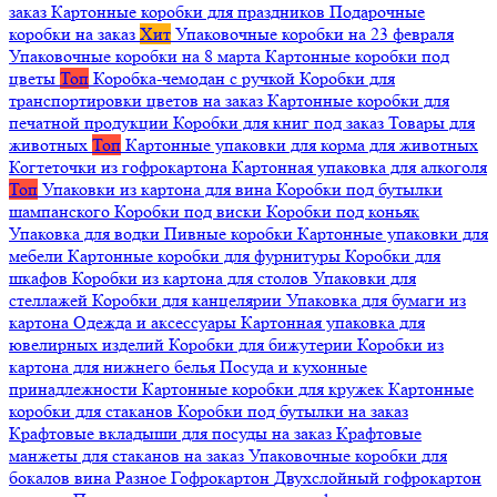
заказ
Картонные коробки для праздников
Подарочные
коробки на заказ
Хит
Упаковочные коробки на 23 февраля
Упаковочные коробки на 8 марта
Картонные коробки под
цветы
Топ
Коробка-чемодан с ручкой
Коробки для
транспортировки цветов на заказ
Картонные коробки для
печатной продукции
Коробки для книг под заказ
Товары для
животных
Топ
Картонные упаковки для корма для животных
Когтеточки из гофрокартона
Картонная упаковка для алкоголя
Топ
Упаковки из картона для вина
Коробки под бутылки
шампанского
Коробки под виски
Коробки под коньяк
Упаковка для водки
Пивные коробки
Картонные упаковки для
мебели
Картонные коробки для фурнитуры
Коробки для
шкафов
Коробки из картона для столов
Упаковки для
стеллажей
Коробки для канцелярии
Упаковка для бумаги из
картона
Одежда и аксессуары
Картонная упаковка для
ювелирных изделий
Коробки для бижутерии
Коробки из
картона для нижнего белья
Посуда и кухонные
принадлежности
Картонные коробки для кружек
Картонные
коробки для стаканов
Коробки под бутылки на заказ
Крафтовые вкладыши для посуды на заказ
Крафтовые
манжеты для стаканов на заказ
Упаковочные коробки для
бокалов вина
Разное
Гофрокартон
Двухслойный гофрокартон