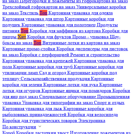
на заказ
Перегородки и ложементы из гофрокартона на заказ
Трехслойный гофрокартон на заказ
Универсальные коробки
на заказ
Текстиль
Топ
Картонная упаковка для одеяла
Картонная упаковка для штор
Картонные коробки для
подушек
Картонные упаковки для полотенец
Продукты
питания
Топ
Коробки для маффинов из картона
Коробки для
пиццы
Хит
Коробки для фруктов
Промо - упаковка
Шоу-
боксы на заказ
Топ
Витринные лотки из картона на заказ
Картонные промо-стойки
Коробки диспенсеры для листовок
на заказ
Коробки с перфорацией
Ремонт и строительство
Картонная упаковка для крепежей
Картонная упаковка для
пола
Картонные коробки для труб
Картонные коробки для
утилизации ламп
Сад и огород
Картонные коробки под
теплицу
Сельскохозяйственная продукция
Картонные
коробки для зелени
Картонные лотки для лука
Картонные
лотки для огурцов
Картонные ящики для помидоров
Коробки
для яиц под заказ
Специальное оборудование
Промышленная
упаковка
Упаковка для типографии на заказ
Спорт и отдых
Картонная упаковка для лыж
Картонные коробки для
рыболовных принадлежностей
Коробки для велосипеда
Коробки для туристических товаров
Электроника
По конструкции
Короб
Коробки ласточкин хвост
Изготовление ложементов из