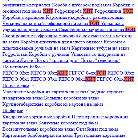
различных материалов
Короба с шубером под заказ
Коробки с
окошком под заказ
ХИТ
Гофрокороба
ХИТ
Гофроящики
ТОП
Коробки с крышкой
Картонные коробки с разделителями
Четырехклапанный гофрокороб на заказ
ТОП
Упаковка с
удерживающими замками
Самосборные коробки на заказ
ТОП
Скобирование гофротары
Упаковка с ложементом из картона
на заказ
Коробки-шкатулки для вашего бизнеса
Коробки с
пластиковыми ручками на заказ
Картонные тубусы на заказ
Гофролотки
Коробки с ручками
Упаковка со шнурками из
картона
Лотки
Лотки "крышка-дно"
Лотки "телевизор"
По каталогу Fefco
FEFCO 02xx
FEFCO 03xx
ХИТ
FEFCO 04xx
ТОП
FEFCO 05xx
FEFCO 06xx
FEFCO 07xx
FEFCO 08xx
ХИТ
FEFCO 09xx
ХИТ
По размерам
Маленькие коробки из картона на заказ
Средние коробки
из картона на заказ
Большие коробки на заказ
Крупногабаритные коробки из картона на заказ
По форме
Квадратные картонные коробки
Шестигранные коробки из
картона на заказ
Конусные коробки под заказ
Восьмиугольные коробки на заказ
Октабины под заказ
Картонные бонбоньерки на заказ
Треугольные картонные