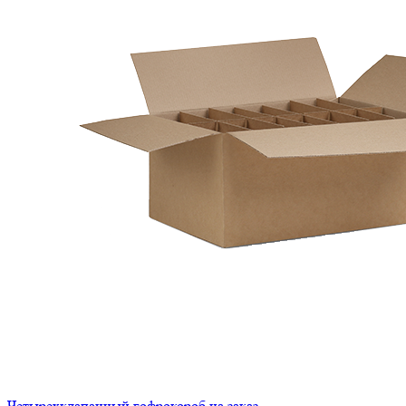
Четырехклапанный гофрокороб на заказ