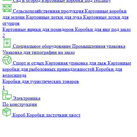
Сад и огород
Картонные коробки под теплицу
Сельскохозяйственная продукция
Картонные коробки
для зелени
Картонные лотки для лука
Картонные лотки для
огурцов
Картонные ящики для помидоров
Коробки для яиц под заказ
2
Специальное оборудование
Промышленная упаковка
Упаковка для типографии на заказ
Спорт и отдых
Картонная упаковка для лыж
Картонные
коробки для рыболовных принадлежностей
Коробки для
велосипеда
Коробки для туристических товаров
1
Электроника
По конструкции
Короб
Коробки ласточкин хвост