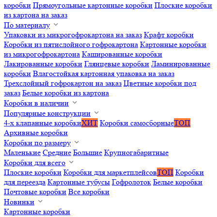
коробки
Прямоугольные картонные коробки
Плоские коробки
из картона на заказ
По материалу
Упаковки из микрогофрокартона на заказ
Крафт коробки
Коробки из пятислойного гофрокартона
Картонные коробки
из микрогофрокартона
Кашированные коробки
Лакированные коробки
Глянцевые коробки
Ламинированные
коробки
Влагостойкая картонная упаковка на заказ
Трехслойный гофрокартон на заказ
Цветные коробки под
заказ
Белые коробки из картона
Коробки в наличии
Популярные конструкции
4-х клапанные коробки
ХИТ
Коробки самосборные
ТОП
Архивные коробки
Коробки по размеру
Маленькие
Средние
Большие
Крупногабаритные
Коробки для всего
Плоские коробки
Коробки для маркетплейсов
ТОП
Коробки
для переезда
Картонные тубусы
Гофролоток
Белые коробки
Почтовые коробки
Все коробки
Новинки
Картонные коробки