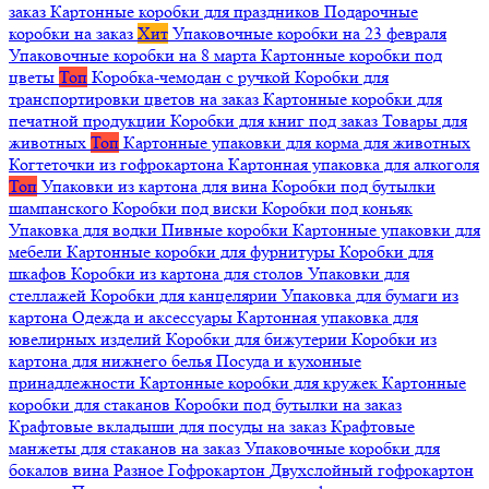
заказ
Картонные коробки для праздников
Подарочные
коробки на заказ
Хит
Упаковочные коробки на 23 февраля
Упаковочные коробки на 8 марта
Картонные коробки под
цветы
Топ
Коробка-чемодан с ручкой
Коробки для
транспортировки цветов на заказ
Картонные коробки для
печатной продукции
Коробки для книг под заказ
Товары для
животных
Топ
Картонные упаковки для корма для животных
Когтеточки из гофрокартона
Картонная упаковка для алкоголя
Топ
Упаковки из картона для вина
Коробки под бутылки
шампанского
Коробки под виски
Коробки под коньяк
Упаковка для водки
Пивные коробки
Картонные упаковки для
мебели
Картонные коробки для фурнитуры
Коробки для
шкафов
Коробки из картона для столов
Упаковки для
стеллажей
Коробки для канцелярии
Упаковка для бумаги из
картона
Одежда и аксессуары
Картонная упаковка для
ювелирных изделий
Коробки для бижутерии
Коробки из
картона для нижнего белья
Посуда и кухонные
принадлежности
Картонные коробки для кружек
Картонные
коробки для стаканов
Коробки под бутылки на заказ
Крафтовые вкладыши для посуды на заказ
Крафтовые
манжеты для стаканов на заказ
Упаковочные коробки для
бокалов вина
Разное
Гофрокартон
Двухслойный гофрокартон