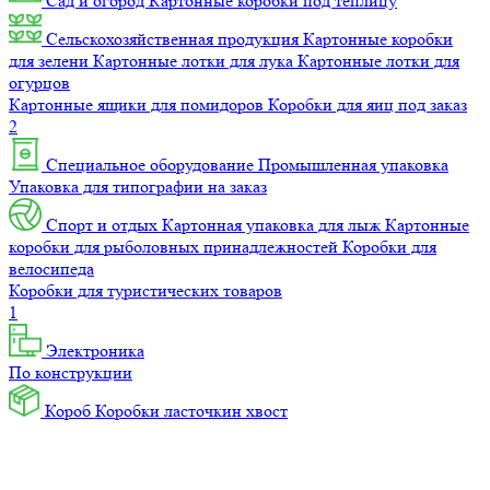
Сад и огород
Картонные коробки под теплицу
Сельскохозяйственная продукция
Картонные коробки
для зелени
Картонные лотки для лука
Картонные лотки для
огурцов
Картонные ящики для помидоров
Коробки для яиц под заказ
2
Специальное оборудование
Промышленная упаковка
Упаковка для типографии на заказ
Спорт и отдых
Картонная упаковка для лыж
Картонные
коробки для рыболовных принадлежностей
Коробки для
велосипеда
Коробки для туристических товаров
1
Электроника
По конструкции
Короб
Коробки ласточкин хвост