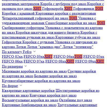
различных материалов
Короба с шубером под заказ
Коробки с
окошком под заказ
ХИТ
Гофрокороба
ХИТ
Гофроящики
ТОП
Коробки с крышкой
Картонные коробки с разделителями
Четырехклапанный гофрокороб на заказ
ТОП
Упаковка с
удерживающими замками
Самосборные коробки на заказ
ТОП
Скобирование гофротары
Упаковка с ложементом из картона
на заказ
Коробки-шкатулки для вашего бизнеса
Коробки с
пластиковыми ручками на заказ
Картонные тубусы на заказ
Гофролотки
Коробки с ручками
Упаковка со шнурками из
картона
Лотки
Лотки "крышка-дно"
Лотки "телевизор"
По каталогу Fefco
FEFCO 02xx
FEFCO 03xx
ХИТ
FEFCO 04xx
ТОП
FEFCO 05xx
FEFCO 06xx
FEFCO 07xx
FEFCO 08xx
ХИТ
FEFCO 09xx
ХИТ
По размерам
Маленькие коробки из картона на заказ
Средние коробки
из картона на заказ
Большие коробки на заказ
Крупногабаритные коробки из картона на заказ
По форме
Квадратные картонные коробки
Шестигранные коробки из
картона на заказ
Конусные коробки под заказ
Восьмиугольные коробки на заказ
Октабины под заказ
Картонные бонбоньерки на заказ
Треугольные картонные