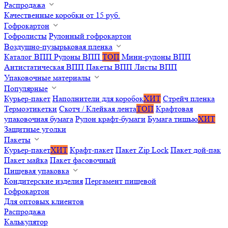
Распродажа
Качественные коробки от 15 руб.
Гофрокартон
Гофролисты
Рулонный гофрокартон
Воздушно-пузырьковая пленка
Каталог ВПП
Рулоны ВПП
ТОП
Мини-рулоны ВПП
Антистатическая ВПП
Пакеты ВПП
Листы ВПП
Упаковочные материалы
Популярные
Курьер-пакет
Наполнители для коробок
ХИТ
Стрейч пленка
Термоэтикетки
Скотч / Клейкая лента
ТОП
Крафтовая
упаковочная бумага
Рулон крафт-бумаги
Бумага тишью
ХИТ
Защитные уголки
Пакеты
Курьер-пакет
ХИТ
Крафт-пакет
Пакет Zip Lock
Пакет дой-пак
Пакет майка
Пакет фасовочный
Пищевая упаковка
Кондитерские изделия
Пергамент пищевой
Гофрокартон
Для оптовых клиентов
Распродажа
Калькулятор