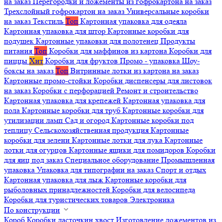
на заказ
Перегородки и ложементы из гофрокартона на заказ
Трехслойный гофрокартон на заказ
Универсальные коробки
на заказ
Текстиль
Топ
Картонная упаковка для одеяла
Картонная упаковка для штор
Картонные коробки для
подушек
Картонные упаковки для полотенец
Продукты
питания
Топ
Коробки для маффинов из картона
Коробки для
пиццы
Хит
Коробки для фруктов
Промо - упаковка
Шоу-
боксы на заказ
Топ
Витринные лотки из картона на заказ
Картонные промо-стойки
Коробки диспенсеры для листовок
на заказ
Коробки с перфорацией
Ремонт и строительство
Картонная упаковка для крепежей
Картонная упаковка для
пола
Картонные коробки для труб
Картонные коробки для
утилизации ламп
Сад и огород
Картонные коробки под
теплицу
Сельскохозяйственная продукция
Картонные
коробки для зелени
Картонные лотки для лука
Картонные
лотки для огурцов
Картонные ящики для помидоров
Коробки
для яиц под заказ
Специальное оборудование
Промышленная
упаковка
Упаковка для типографии на заказ
Спорт и отдых
Картонная упаковка для лыж
Картонные коробки для
рыболовных принадлежностей
Коробки для велосипеда
Коробки для туристических товаров
Электроника
По конструкции
Короб
Коробки ласточкин хвост
Изготовление ложементов из