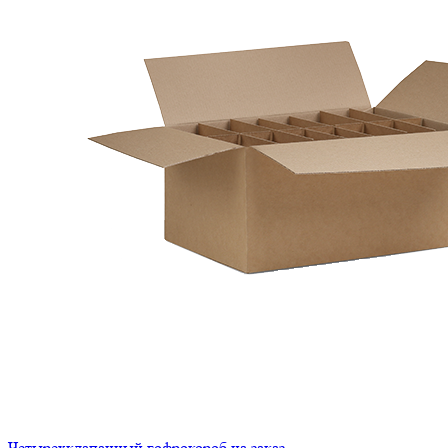
Четырехклапанный гофрокороб на заказ