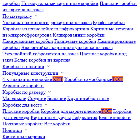
коробки
Прямоугольные картонные коробки
Плоские коробки
из картона на заказ
По материалу
Упаковки из микрогофрокартона на заказ
Крафт коробки
Коробки из пятислойного гофрокартона
Картонные коробки
из микрогофрокартона
Кашированные коробки
Лакированные коробки
Глянцевые коробки
Ламинированные
коробки
Влагостойкая картонная упаковка на заказ
Трехслойный гофрокартон на заказ
Цветные коробки под
заказ
Белые коробки из картона
Коробки в наличии
Популярные конструкции
4-х клапанные коробки
ХИТ
Коробки самосборные
ТОП
Архивные коробки
Коробки по размеру
Маленькие
Средние
Большие
Крупногабаритные
Коробки для всего
Плоские коробки
Коробки для маркетплейсов
ТОП
Коробки
для переезда
Картонные тубусы
Гофролоток
Белые коробки
Почтовые коробки
Все коробки
Новинки
Картонные коробки