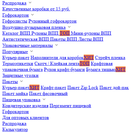
Распродажа
Качественные коробки от 15 руб.
Гофрокартон
Гофролисты
Рулонный гофрокартон
Воздушно-пузырьковая пленка
Каталог ВПП
Рулоны ВПП
ТОП
Мини-рулоны ВПП
Антистатическая ВПП
Пакеты ВПП
Листы ВПП
Упаковочные материалы
Популярные
Курьер-пакет
Наполнители для коробок
ХИТ
Стрейч пленка
Термоэтикетки
Скотч / Клейкая лента
ТОП
Крафтовая
упаковочная бумага
Рулон крафт-бумаги
Бумага тишью
ХИТ
Защитные уголки
Пакеты
Курьер-пакет
ХИТ
Крафт-пакет
Пакет Zip Lock
Пакет дой-пак
Пакет майка
Пакет фасовочный
Пищевая упаковка
Кондитерские изделия
Пергамент пищевой
Гофрокартон
Для оптовых клиентов
Распродажа
Калькулятор