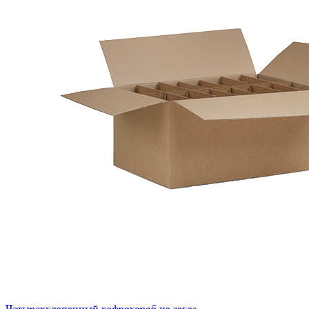
Четырехклапанный гофрокороб на заказ