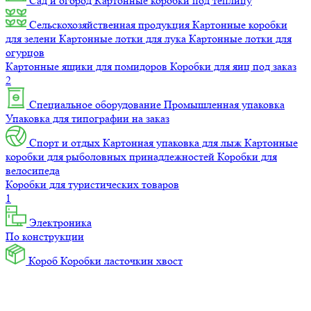
Сад и огород
Картонные коробки под теплицу
Сельскохозяйственная продукция
Картонные коробки
для зелени
Картонные лотки для лука
Картонные лотки для
огурцов
Картонные ящики для помидоров
Коробки для яиц под заказ
2
Специальное оборудование
Промышленная упаковка
Упаковка для типографии на заказ
Спорт и отдых
Картонная упаковка для лыж
Картонные
коробки для рыболовных принадлежностей
Коробки для
велосипеда
Коробки для туристических товаров
1
Электроника
По конструкции
Короб
Коробки ласточкин хвост