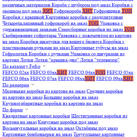
различных материалов
Короба с шубером под заказ
Коробки с
окошком под заказ
ХИТ
Гофрокороба
ХИТ
Гофроящики
ТОП
Коробки с крышкой
Картонные коробки с разделителями
Четырехклапанный гофрокороб на заказ
ТОП
Упаковка с
удерживающими замками
Самосборные коробки на заказ
ТОП
Скобирование гофротары
Упаковка с ложементом из картона
на заказ
Коробки-шкатулки для вашего бизнеса
Коробки с
пластиковыми ручками на заказ
Картонные тубусы на заказ
Гофролотки
Коробки с ручками
Упаковка со шнурками из
картона
Лотки
Лотки "крышка-дно"
Лотки "телевизор"
По каталогу Fefco
FEFCO 02xx
FEFCO 03xx
ХИТ
FEFCO 04xx
ТОП
FEFCO 05xx
FEFCO 06xx
FEFCO 07xx
FEFCO 08xx
ХИТ
FEFCO 09xx
ХИТ
По размерам
Маленькие коробки из картона на заказ
Средние коробки
из картона на заказ
Большие коробки на заказ
Крупногабаритные коробки из картона на заказ
По форме
Квадратные картонные коробки
Шестигранные коробки из
картона на заказ
Конусные коробки под заказ
Восьмиугольные коробки на заказ
Октабины под заказ
Картонные бонбоньерки на заказ
Треугольные картонные