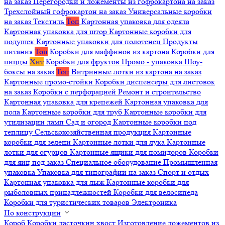
на заказ
Перегородки и ложементы из гофрокартона на заказ
Трехслойный гофрокартон на заказ
Универсальные коробки
на заказ
Текстиль
Топ
Картонная упаковка для одеяла
Картонная упаковка для штор
Картонные коробки для
подушек
Картонные упаковки для полотенец
Продукты
питания
Топ
Коробки для маффинов из картона
Коробки для
пиццы
Хит
Коробки для фруктов
Промо - упаковка
Шоу-
боксы на заказ
Топ
Витринные лотки из картона на заказ
Картонные промо-стойки
Коробки диспенсеры для листовок
на заказ
Коробки с перфорацией
Ремонт и строительство
Картонная упаковка для крепежей
Картонная упаковка для
пола
Картонные коробки для труб
Картонные коробки для
утилизации ламп
Сад и огород
Картонные коробки под
теплицу
Сельскохозяйственная продукция
Картонные
коробки для зелени
Картонные лотки для лука
Картонные
лотки для огурцов
Картонные ящики для помидоров
Коробки
для яиц под заказ
Специальное оборудование
Промышленная
упаковка
Упаковка для типографии на заказ
Спорт и отдых
Картонная упаковка для лыж
Картонные коробки для
рыболовных принадлежностей
Коробки для велосипеда
Коробки для туристических товаров
Электроника
По конструкции
Короб
Коробки ласточкин хвост
Изготовление ложементов из