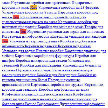
заказ
Картонные коробки для праздников
Подарочные
коробки на заказ
Хит
Упаковочные коробки на 23 февраля
Упаковочные коробки на 8 марта
Картонные коробки под
цветы
Топ
Коробка-чемодан с ручкой
Коробки для
транспортировки цветов на заказ
Картонные коробки для
печатной продукции
Коробки для книг под заказ
Товары для
животных
Топ
Картонные упаковки для корма для животных
Когтеточки из гофрокартона
Картонная упаковка для алкоголя
Топ
Упаковки из картона для вина
Коробки под бутылки
шампанского
Коробки под виски
Коробки под коньяк
Упаковка для водки
Пивные коробки
Картонные упаковки для
мебели
Картонные коробки для фурнитуры
Коробки для
шкафов
Коробки из картона для столов
Упаковки для
стеллажей
Коробки для канцелярии
Упаковка для бумаги из
картона
Одежда и аксессуары
Картонная упаковка для
ювелирных изделий
Коробки для бижутерии
Коробки из
картона для нижнего белья
Посуда и кухонные
принадлежности
Картонные коробки для кружек
Картонные
коробки для стаканов
Коробки под бутылки на заказ
Крафтовые вкладыши для посуды на заказ
Крафтовые
манжеты для стаканов на заказ
Упаковочные коробки для
бокалов вина
Разное
Гофрокартон
Двухслойный гофрокартон