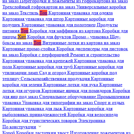
на заказ
Перегородки и ложементы из гофрокартона на заказ
Трехслойный гофрокартон на заказ
Универсальные коробки
на заказ
Текстиль
Топ
Картонная упаковка для одеяла
Картонная упаковка для штор
Картонные коробки для
подушек
Картонные упаковки для полотенец
Продукты
питания
Топ
Коробки для маффинов из картона
Коробки для
пиццы
Хит
Коробки для фруктов
Промо - упаковка
Шоу-
боксы на заказ
Топ
Витринные лотки из картона на заказ
Картонные промо-стойки
Коробки диспенсеры для листовок
на заказ
Коробки с перфорацией
Ремонт и строительство
Картонная упаковка для крепежей
Картонная упаковка для
пола
Картонные коробки для труб
Картонные коробки для
утилизации ламп
Сад и огород
Картонные коробки под
теплицу
Сельскохозяйственная продукция
Картонные
коробки для зелени
Картонные лотки для лука
Картонные
лотки для огурцов
Картонные ящики для помидоров
Коробки
для яиц под заказ
Специальное оборудование
Промышленная
упаковка
Упаковка для типографии на заказ
Спорт и отдых
Картонная упаковка для лыж
Картонные коробки для
рыболовных принадлежностей
Коробки для велосипеда
Коробки для туристических товаров
Электроника
По конструкции
Короб
Коробки ласточкин хвост
Изготовление ложементов из