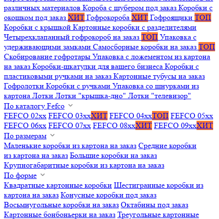
различных материалов
Короба с шубером под заказ
Коробки с
окошком под заказ
ХИТ
Гофрокороба
ХИТ
Гофроящики
ТОП
Коробки с крышкой
Картонные коробки с разделителями
Четырехклапанный гофрокороб на заказ
ТОП
Упаковка с
удерживающими замками
Самосборные коробки на заказ
ТОП
Скобирование гофротары
Упаковка с ложементом из картона
на заказ
Коробки-шкатулки для вашего бизнеса
Коробки с
пластиковыми ручками на заказ
Картонные тубусы на заказ
Гофролотки
Коробки с ручками
Упаковка со шнурками из
картона
Лотки
Лотки "крышка-дно"
Лотки "телевизор"
По каталогу Fefco
FEFCO 02xx
FEFCO 03xx
ХИТ
FEFCO 04xx
ТОП
FEFCO 05xx
FEFCO 06xx
FEFCO 07xx
FEFCO 08xx
ХИТ
FEFCO 09xx
ХИТ
По размерам
Маленькие коробки из картона на заказ
Средние коробки
из картона на заказ
Большие коробки на заказ
Крупногабаритные коробки из картона на заказ
По форме
Квадратные картонные коробки
Шестигранные коробки из
картона на заказ
Конусные коробки под заказ
Восьмиугольные коробки на заказ
Октабины под заказ
Картонные бонбоньерки на заказ
Треугольные картонные