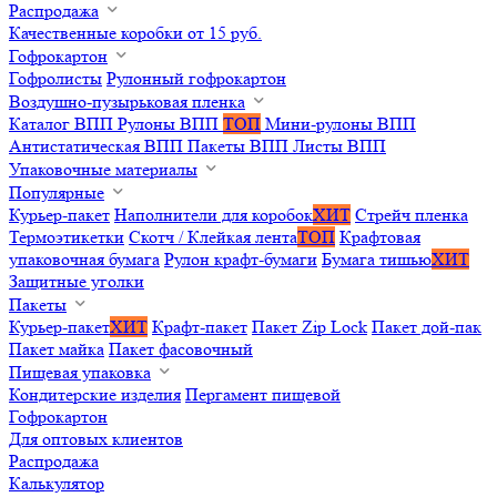
Распродажа
Качественные коробки от 15 руб.
Гофрокартон
Гофролисты
Рулонный гофрокартон
Воздушно-пузырьковая пленка
Каталог ВПП
Рулоны ВПП
ТОП
Мини-рулоны ВПП
Антистатическая ВПП
Пакеты ВПП
Листы ВПП
Упаковочные материалы
Популярные
Курьер-пакет
Наполнители для коробок
ХИТ
Стрейч пленка
Термоэтикетки
Скотч / Клейкая лента
ТОП
Крафтовая
упаковочная бумага
Рулон крафт-бумаги
Бумага тишью
ХИТ
Защитные уголки
Пакеты
Курьер-пакет
ХИТ
Крафт-пакет
Пакет Zip Lock
Пакет дой-пак
Пакет майка
Пакет фасовочный
Пищевая упаковка
Кондитерские изделия
Пергамент пищевой
Гофрокартон
Для оптовых клиентов
Распродажа
Калькулятор