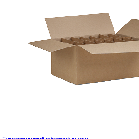
Четырехклапанный гофрокороб на заказ