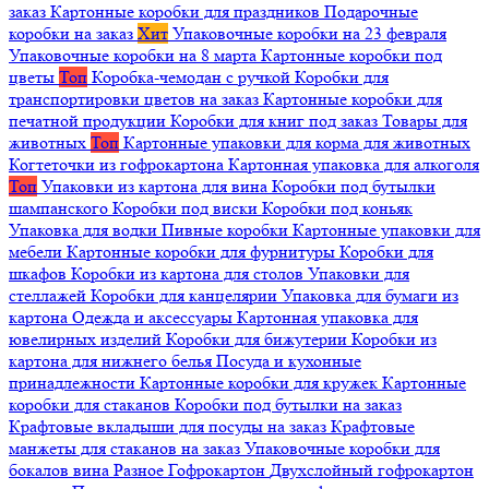
заказ
Картонные коробки для праздников
Подарочные
коробки на заказ
Хит
Упаковочные коробки на 23 февраля
Упаковочные коробки на 8 марта
Картонные коробки под
цветы
Топ
Коробка-чемодан с ручкой
Коробки для
транспортировки цветов на заказ
Картонные коробки для
печатной продукции
Коробки для книг под заказ
Товары для
животных
Топ
Картонные упаковки для корма для животных
Когтеточки из гофрокартона
Картонная упаковка для алкоголя
Топ
Упаковки из картона для вина
Коробки под бутылки
шампанского
Коробки под виски
Коробки под коньяк
Упаковка для водки
Пивные коробки
Картонные упаковки для
мебели
Картонные коробки для фурнитуры
Коробки для
шкафов
Коробки из картона для столов
Упаковки для
стеллажей
Коробки для канцелярии
Упаковка для бумаги из
картона
Одежда и аксессуары
Картонная упаковка для
ювелирных изделий
Коробки для бижутерии
Коробки из
картона для нижнего белья
Посуда и кухонные
принадлежности
Картонные коробки для кружек
Картонные
коробки для стаканов
Коробки под бутылки на заказ
Крафтовые вкладыши для посуды на заказ
Крафтовые
манжеты для стаканов на заказ
Упаковочные коробки для
бокалов вина
Разное
Гофрокартон
Двухслойный гофрокартон