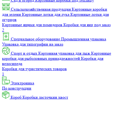
Сад и огород
Картонные коробки под теплицу
Сельскохозяйственная продукция
Картонные коробки
для зелени
Картонные лотки для лука
Картонные лотки для
огурцов
Картонные ящики для помидоров
Коробки для яиц под заказ
2
Специальное оборудование
Промышленная упаковка
Упаковка для типографии на заказ
Спорт и отдых
Картонная упаковка для лыж
Картонные
коробки для рыболовных принадлежностей
Коробки для
велосипеда
Коробки для туристических товаров
1
Электроника
По конструкции
Короб
Коробки ласточкин хвост