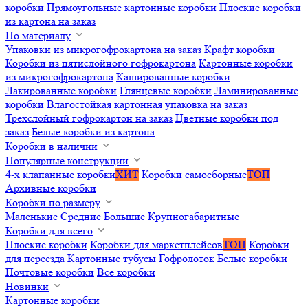
коробки
Прямоугольные картонные коробки
Плоские коробки
из картона на заказ
По материалу
Упаковки из микрогофрокартона на заказ
Крафт коробки
Коробки из пятислойного гофрокартона
Картонные коробки
из микрогофрокартона
Кашированные коробки
Лакированные коробки
Глянцевые коробки
Ламинированные
коробки
Влагостойкая картонная упаковка на заказ
Трехслойный гофрокартон на заказ
Цветные коробки под
заказ
Белые коробки из картона
Коробки в наличии
Популярные конструкции
4-х клапанные коробки
ХИТ
Коробки самосборные
ТОП
Архивные коробки
Коробки по размеру
Маленькие
Средние
Большие
Крупногабаритные
Коробки для всего
Плоские коробки
Коробки для маркетплейсов
ТОП
Коробки
для переезда
Картонные тубусы
Гофролоток
Белые коробки
Почтовые коробки
Все коробки
Новинки
Картонные коробки