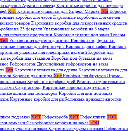
из картона
Архив и переезд
Картонные коробки для переезда
ещей
Хит
Картонные упаковки для Яндекс Маркет
Топ
Коробки
тонные коробки для часов
Картонные коробочки для свечей
инских товаров
Картонные коробки для лекарственных средств
оробки на 23 февраля
Упаковочные коробки на 8 марта
и для печатной продукции
Коробки для книг под заказ
Товары
я
Топ
Упаковки из картона для вина
Коробки под бутылки
тонные коробки для фурнитуры
Коробки для шкафов
Коробки
артонная упаковка для ювелирных изделий
Коробки для
ые коробки для стаканов
Коробки под бутылки на заказ
зное
Гофрокартон
Двухслойный гофрокартон на заказ
иль
Топ
Картонная упаковка для одеяла
Картонная упаковка для
артона
Коробки для пиццы
Хит
Коробки для фруктов
Промо -
овок на заказ
Коробки с перфорацией
Ремонт и строительство
ии ламп
Сад и огород
Картонные коробки под теплицу
онные ящики для помидоров
Коробки для яиц под заказ
я лыж
Картонные коробки для рыболовных принадлежностей
шком под заказ
ХИТ
Гофрокороба
ХИТ
Гофроящики
ТОП
щими замками
Самосборные коробки на заказ
ТОП
овыми ручками на заказ
Картонные тубусы на заказ
Гофролотки