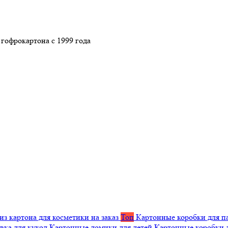
гофрокартона с 1999 года
из картона для косметики на заказ
Топ
Картонные коробки для п
вка для кукол
Картонные домики для детей
Картонные коробки 