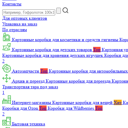
Контакты
Для оптовых клиентов
Упаковка на заказ
По отраслям
Картонные коробки для косметики и средств гигиены
Коро
Картонные коробки для детских товаров
Топ
Картонная уп
Картонные коробки для хранения детских игрушек
Коробки для
2
Автозапчасти
Топ
Картонные коробки для автомобильных
Архив и переезд
Картонные коробки для переезда
Картон
Транспортная тара под заказ
1
Интернет-магазины
Картонные коробки для вещей
Хит
Ка
Коробки для Ozon
Топ
Коробки для Wildberries
Топ
2
Бытовая техника