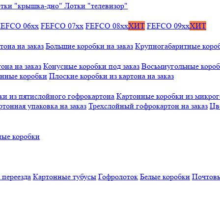
тки "крышка-дно"
Лотки "телевизор"
FEFCO 06xx
FEFCO 07xx
FEFCO 08xx
ХИТ
FEFCO 09xx
ХИТ
тона на заказ
Большие коробки на заказ
Крупногабаритные коробк
она на заказ
Конусные коробки под заказ
Восьмиугольные коробк
онные коробки
Плоские коробки из картона на заказ
ки из пятислойного гофрокартона
Картонные коробки из микро
ртонная упаковка на заказ
Трехслойный гофрокартон на заказ
Цв
ые коробки
 переезда
Картонные тубусы
Гофролоток
Белые коробки
Почтовы