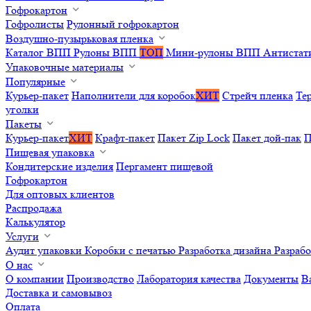
Гофрокартон
Гофролисты
Рулонный гофрокартон
Воздушно-пузырьковая пленка
Каталог ВПП
Рулоны ВПП
ТОП
Мини-рулоны ВПП
Антистат
Упаковочные материалы
Популярные
Курьер-пакет
Наполнители для коробок
ХИТ
Стрейч пленка
Те
уголки
Пакеты
Курьер-пакет
ХИТ
Крафт-пакет
Пакет Zip Lock
Пакет дой-пак
П
Пищевая упаковка
Кондитерские изделия
Пергамент пищевой
Гофрокартон
Для оптовых клиентов
Распродажа
Калькулятор
Услуги
Аудит упаковки
Коробки с печатью
Разработка дизайна
Разраб
О нас
О компании
Производство
Лаборатория качества
Документы
В
Доставка и самовывоз
Оплата