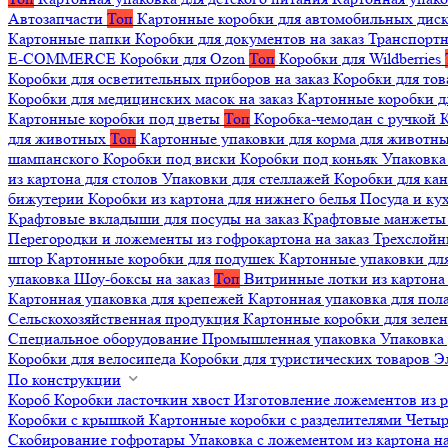
Автозапчасти
Топ
Картонные коробки для автомобильных дис
Картонные папки
Коробки для документов на заказ
Транспортн
E-COMMERCE
Коробки для Ozon
Топ
Коробки для Wildberries
Коробки для осветительных приборов на заказ
Коробки для то
Коробки для медицинских масок на заказ
Картонные коробки д
Картонные коробки под цветы
Топ
Коробка-чемодан с ручкой
К
для животных
Топ
Картонные упаковки для корма для животн
шампанского
Коробки под виски
Коробки под коньяк
Упаковка
из картона для столов
Упаковки для стеллажей
Коробки для ка
бижутерии
Коробки из картона для нижнего белья
Посуда и к
Крафтовые вкладыши для посуды на заказ
Крафтовые манжеты д
Перегородки и ложементы из гофрокартона на заказ
Трехслойн
штор
Картонные коробки для подушек
Картонные упаковки дл
упаковка
Шоу-боксы на заказ
Топ
Витринные лотки из картона 
Картонная упаковка для крепежей
Картонная упаковка для пол
Сельскохозяйственная продукция
Картонные коробки для зеле
Специальное оборудование
Промышленная упаковка
Упаковка 
Коробки для велосипеда
Коробки для туристических товаров
Э
По конструкции
Короб
Коробки ласточкин хвост
Изготовление ложементов из 
Коробки с крышкой
Картонные коробки с разделителями
Четыр
Скобирование гофротары
Упаковка с ложементом из картона на