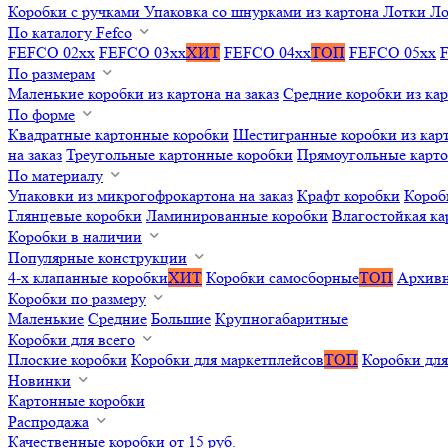
Коробки с ручками
Упаковка со шнурками из картона
Лотки
Ло
По каталогу Fefco
FEFCO 02xx
FEFCO 03xx
ХИТ
FEFCO 04xx
ТОП
FEFCO 05xx
По размерам
Маленькие коробки из картона на заказ
Средние коробки из кар
По форме
Квадратные картонные коробки
Шестигранные коробки из карт
на заказ
Треугольные картонные коробки
Прямоугольные карт
По материалу
Упаковки из микрогофрокартона на заказ
Крафт коробки
Короб
Глянцевые коробки
Ламинированные коробки
Влагостойкая ка
Коробки в наличии
Популярные конструкции
4-х клапанные коробки
ХИТ
Коробки самосборные
ТОП
Архивн
Коробки по размеру
Маленькие
Средние
Большие
Крупногабаритные
Коробки для всего
Плоские коробки
Коробки для маркетплейсов
ТОП
Коробки для
Новинки
Картонные коробки
Распродажа
Качественные коробки от 15 руб.