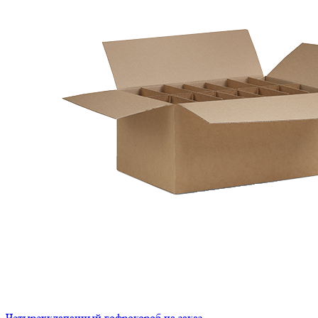
Четырехклапанный гофрокороб на заказ