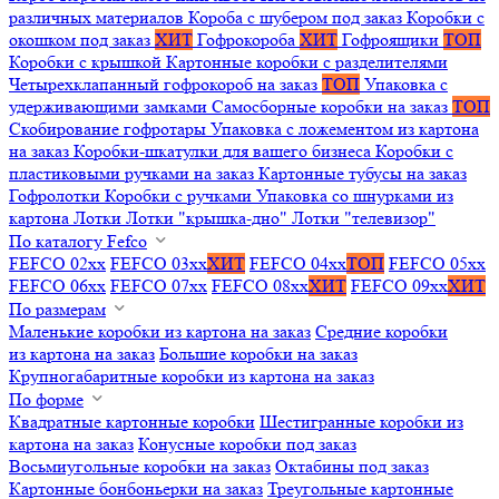
различных материалов
Короба с шубером под заказ
Коробки с
окошком под заказ
ХИТ
Гофрокороба
ХИТ
Гофроящики
ТОП
Коробки с крышкой
Картонные коробки с разделителями
Четырехклапанный гофрокороб на заказ
ТОП
Упаковка с
удерживающими замками
Самосборные коробки на заказ
ТОП
Скобирование гофротары
Упаковка с ложементом из картона
на заказ
Коробки-шкатулки для вашего бизнеса
Коробки с
пластиковыми ручками на заказ
Картонные тубусы на заказ
Гофролотки
Коробки с ручками
Упаковка со шнурками из
картона
Лотки
Лотки "крышка-дно"
Лотки "телевизор"
По каталогу Fefco
FEFCO 02xx
FEFCO 03xx
ХИТ
FEFCO 04xx
ТОП
FEFCO 05xx
FEFCO 06xx
FEFCO 07xx
FEFCO 08xx
ХИТ
FEFCO 09xx
ХИТ
По размерам
Маленькие коробки из картона на заказ
Средние коробки
из картона на заказ
Большие коробки на заказ
Крупногабаритные коробки из картона на заказ
По форме
Квадратные картонные коробки
Шестигранные коробки из
картона на заказ
Конусные коробки под заказ
Восьмиугольные коробки на заказ
Октабины под заказ
Картонные бонбоньерки на заказ
Треугольные картонные