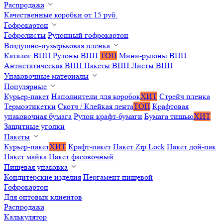
Распродажа
Качественные коробки от 15 руб.
Гофрокартон
Гофролисты
Рулонный гофрокартон
Воздушно-пузырьковая пленка
Каталог ВПП
Рулоны ВПП
ТОП
Мини-рулоны ВПП
Антистатическая ВПП
Пакеты ВПП
Листы ВПП
Упаковочные материалы
Популярные
Курьер-пакет
Наполнители для коробок
ХИТ
Стрейч пленка
Термоэтикетки
Скотч / Клейкая лента
ТОП
Крафтовая
упаковочная бумага
Рулон крафт-бумаги
Бумага тишью
ХИТ
Защитные уголки
Пакеты
Курьер-пакет
ХИТ
Крафт-пакет
Пакет Zip Lock
Пакет дой-пак
Пакет майка
Пакет фасовочный
Пищевая упаковка
Кондитерские изделия
Пергамент пищевой
Гофрокартон
Для оптовых клиентов
Распродажа
Калькулятор