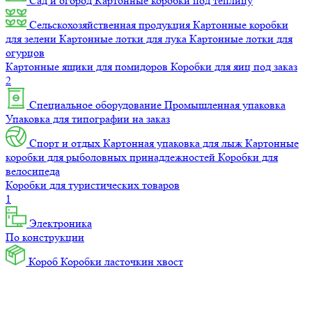
Сад и огород
Картонные коробки под теплицу
Сельскохозяйственная продукция
Картонные коробки
для зелени
Картонные лотки для лука
Картонные лотки для
огурцов
Картонные ящики для помидоров
Коробки для яиц под заказ
2
Специальное оборудование
Промышленная упаковка
Упаковка для типографии на заказ
Спорт и отдых
Картонная упаковка для лыж
Картонные
коробки для рыболовных принадлежностей
Коробки для
велосипеда
Коробки для туристических товаров
1
Электроника
По конструкции
Короб
Коробки ласточкин хвост