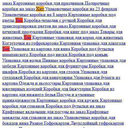
заказ
Картонные коробки для праздников
Подарочные
коробки на заказ
Хит
Упаковочные коробки на 23 февраля
Упаковочные коробки на 8 марта
Картонные коробки под
цветы
Топ
Коробка-чемодан с ручкой
Коробки для
транспортировки цветов на заказ
Картонные коробки для
печатной продукции
Коробки для книг под заказ
Товары для
животных
Топ
Картонные упаковки для корма для животных
Когтеточки из гофрокартона
Картонная упаковка для алкоголя
Топ
Упаковки из картона для вина
Коробки под бутылки
шампанского
Коробки под виски
Коробки под коньяк
Упаковка для водки
Пивные коробки
Картонные упаковки для
мебели
Картонные коробки для фурнитуры
Коробки для
шкафов
Коробки из картона для столов
Упаковки для
стеллажей
Коробки для канцелярии
Упаковка для бумаги из
картона
Одежда и аксессуары
Картонная упаковка для
ювелирных изделий
Коробки для бижутерии
Коробки из
картона для нижнего белья
Посуда и кухонные
принадлежности
Картонные коробки для кружек
Картонные
коробки для стаканов
Коробки под бутылки на заказ
Крафтовые вкладыши для посуды на заказ
Крафтовые
манжеты для стаканов на заказ
Упаковочные коробки для
бокалов вина
Разное
Гофрокартон
Двухслойный гофрокартон