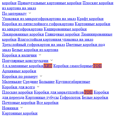
коробки
Прямоугольные картонные коробки
Плоские коробки
из картона на заказ
По материалу
Упаковки из микрогофрокартона на заказ
Крафт коробки
Коробки из пятислойного гофрокартона
Картонные коробки
из микрогофрокартона
Кашированные коробки
Лакированные коробки
Глянцевые коробки
Ламинированные
коробки
Влагостойкая картонная упаковка на заказ
Трехслойный гофрокартон на заказ
Цветные коробки под
заказ
Белые коробки из картона
Коробки в наличии
Популярные конструкции
4-х клапанные коробки
ХИТ
Коробки самосборные
ТОП
Архивные коробки
Коробки по размеру
Маленькие
Средние
Большие
Крупногабаритные
Коробки для всего
Плоские коробки
Коробки для маркетплейсов
ТОП
Коробки
для переезда
Картонные тубусы
Гофролоток
Белые коробки
Почтовые коробки
Все коробки
Новинки
Картонные коробки