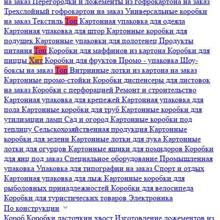
на заказ
Перегородки и ложементы из гофрокартона на заказ
Трехслойный гофрокартон на заказ
Универсальные коробки
на заказ
Текстиль
Топ
Картонная упаковка для одеяла
Картонная упаковка для штор
Картонные коробки для
подушек
Картонные упаковки для полотенец
Продукты
питания
Топ
Коробки для маффинов из картона
Коробки для
пиццы
Хит
Коробки для фруктов
Промо - упаковка
Шоу-
боксы на заказ
Топ
Витринные лотки из картона на заказ
Картонные промо-стойки
Коробки диспенсеры для листовок
на заказ
Коробки с перфорацией
Ремонт и строительство
Картонная упаковка для крепежей
Картонная упаковка для
пола
Картонные коробки для труб
Картонные коробки для
утилизации ламп
Сад и огород
Картонные коробки под
теплицу
Сельскохозяйственная продукция
Картонные
коробки для зелени
Картонные лотки для лука
Картонные
лотки для огурцов
Картонные ящики для помидоров
Коробки
для яиц под заказ
Специальное оборудование
Промышленная
упаковка
Упаковка для типографии на заказ
Спорт и отдых
Картонная упаковка для лыж
Картонные коробки для
рыболовных принадлежностей
Коробки для велосипеда
Коробки для туристических товаров
Электроника
По конструкции
Короб
Коробки ласточкин хвост
Изготовление ложементов из