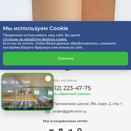
Мы используем Cookie
Продолжая использовать наш сайт, Вы даете
согласие на обработку файлов cookie.
Если вы не хотите, чтобы Ваши данные обрабатывались, измените
настройки Вашего браузера или покиньте сайт.
Понятно
Мы на связи:
+7 (812) 223-47-75
Заказать обратный звонок
г.Санкт-Петербург, Таллинское шоссе, 194, корп. 2, стр. 1
order@gofromir.ru
Мы в социальных сетях: