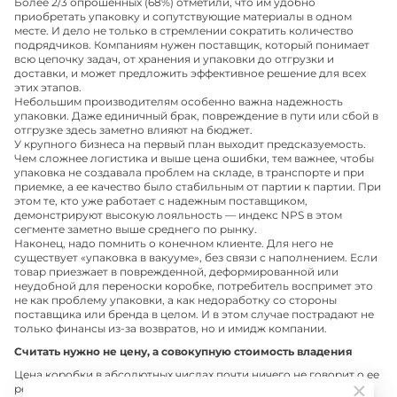
Более 2/3 опрошенных (68%) отметили, что им удобно
приобретать упаковку и сопутствующие материалы в одном
месте. И дело не только в стремлении сократить количество
подрядчиков. Компаниям нужен поставщик, который понимает
всю цепочку задач, от хранения и упаковки до отгрузки и
доставки, и может предложить эффективное решение для всех
этих этапов.
Небольшим производителям особенно важна надежность
упаковки. Даже единичный брак, повреждение в пути или сбой в
отгрузке здесь заметно влияют на бюджет.
У крупного бизнеса на первый план выходит предсказуемость.
Чем сложнее логистика и выше цена ошибки, тем важнее, чтобы
упаковка не создавала проблем на складе, в транспорте и при
приемке, а ее качество было стабильным от партии к партии. При
этом те, кто уже работает с надежным поставщиком,
демонстрируют высокую лояльность — индекс NPS в этом
сегменте заметно выше среднего по рынку.
Наконец, надо помнить о конечном клиенте. Для него не
существует «упаковка в вакууме», без связи с наполнением. Если
товар приезжает в поврежденной, деформированной или
неудобной для переноски коробке, потребитель воспримет это
не как проблему упаковки, а как недоработку со стороны
поставщика или бренда в целом. И в этом случае пострадают не
только финансы из-за возвратов, но и имидж компании.
Считать нужно не цену, а совокупную стоимость владения
Цена коробки в абсолютных числах почти ничего не говорит о ее
реальной стоимости для бизнеса. Важнее считать совокупную