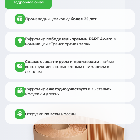
Подробнее о нас
Производим упаковку
более 25 лет
Гофромир
победитель премии PART Award
в
номинации «Транспортная тара»
Создаем, адаптируем и производим
любые
конструкции с повышенным вниманием к
деталям
Гофромир
ежегодно участвует
в выставках
Росупак и других
Отгрузки
по всей
России