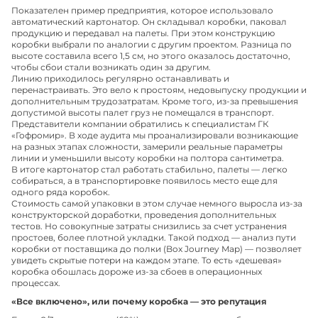
Показателен пример предприятия, которое использовало
автоматический картонатор. Он складывал коробки, паковал
продукцию и передавал на палеты. При этом конструкцию
коробки выбрали по аналогии с другим проектом. Разница по
высоте составила всего 1,5 см, но этого оказалось достаточно,
чтобы сбои стали возникать один за другим.
Линию приходилось регулярно останавливать и
перенастраивать. Это вело к простоям, недовыпуску продукции и
дополнительным трудозатратам. Кроме того, из-за превышения
допустимой высоты палет груз не помещался в транспорт.
Представители компании обратились к специалистам ГК
«Гофромир». В ходе аудита мы проанализировали возникающие
на разных этапах сложности, замерили реальные параметры
линии и уменьшили высоту коробки на полтора сантиметра.
В итоге картонатор стал работать стабильно, палеты — легко
собираться, а в транспортировке появилось место еще для
одного ряда коробок.
Стоимость самой упаковки в этом случае немного выросла из-за
конструкторской доработки, проведения дополнительных
тестов. Но совокупные затраты снизились за счет устранения
простоев, более плотной укладки. Такой подход — анализ пути
коробки от поставщика до полки (Box Journey Map) — позволяет
увидеть скрытые потери на каждом этапе. То есть «дешевая»
коробка обошлась дороже из-за сбоев в операционных
процессах.
«Все включено», или почему коробка — это репутация