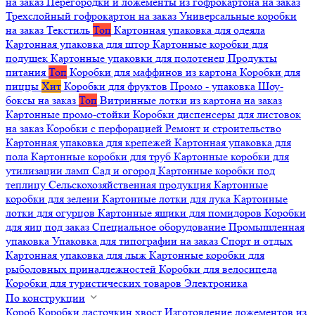
на заказ
Перегородки и ложементы из гофрокартона на заказ
Трехслойный гофрокартон на заказ
Универсальные коробки
на заказ
Текстиль
Топ
Картонная упаковка для одеяла
Картонная упаковка для штор
Картонные коробки для
подушек
Картонные упаковки для полотенец
Продукты
питания
Топ
Коробки для маффинов из картона
Коробки для
пиццы
Хит
Коробки для фруктов
Промо - упаковка
Шоу-
боксы на заказ
Топ
Витринные лотки из картона на заказ
Картонные промо-стойки
Коробки диспенсеры для листовок
на заказ
Коробки с перфорацией
Ремонт и строительство
Картонная упаковка для крепежей
Картонная упаковка для
пола
Картонные коробки для труб
Картонные коробки для
утилизации ламп
Сад и огород
Картонные коробки под
теплицу
Сельскохозяйственная продукция
Картонные
коробки для зелени
Картонные лотки для лука
Картонные
лотки для огурцов
Картонные ящики для помидоров
Коробки
для яиц под заказ
Специальное оборудование
Промышленная
упаковка
Упаковка для типографии на заказ
Спорт и отдых
Картонная упаковка для лыж
Картонные коробки для
рыболовных принадлежностей
Коробки для велосипеда
Коробки для туристических товаров
Электроника
По конструкции
Короб
Коробки ласточкин хвост
Изготовление ложементов из