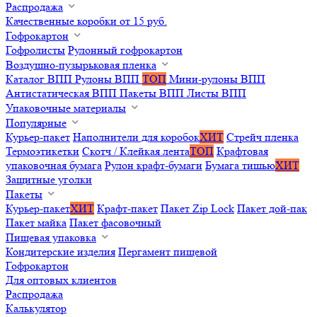
Распродажа
Качественные коробки от 15 руб.
Гофрокартон
Гофролисты
Рулонный гофрокартон
Воздушно-пузырьковая пленка
Каталог ВПП
Рулоны ВПП
ТОП
Мини-рулоны ВПП
Антистатическая ВПП
Пакеты ВПП
Листы ВПП
Упаковочные материалы
Популярные
Курьер-пакет
Наполнители для коробок
ХИТ
Стрейч пленка
Термоэтикетки
Скотч / Клейкая лента
ТОП
Крафтовая
упаковочная бумага
Рулон крафт-бумаги
Бумага тишью
ХИТ
Защитные уголки
Пакеты
Курьер-пакет
ХИТ
Крафт-пакет
Пакет Zip Lock
Пакет дой-пак
Пакет майка
Пакет фасовочный
Пищевая упаковка
Кондитерские изделия
Пергамент пищевой
Гофрокартон
Для оптовых клиентов
Распродажа
Калькулятор