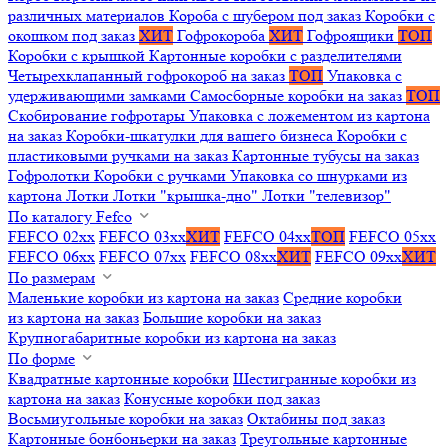
различных материалов
Короба с шубером под заказ
Коробки с
окошком под заказ
ХИТ
Гофрокороба
ХИТ
Гофроящики
ТОП
Коробки с крышкой
Картонные коробки с разделителями
Четырехклапанный гофрокороб на заказ
ТОП
Упаковка с
удерживающими замками
Самосборные коробки на заказ
ТОП
Скобирование гофротары
Упаковка с ложементом из картона
на заказ
Коробки-шкатулки для вашего бизнеса
Коробки с
пластиковыми ручками на заказ
Картонные тубусы на заказ
Гофролотки
Коробки с ручками
Упаковка со шнурками из
картона
Лотки
Лотки "крышка-дно"
Лотки "телевизор"
По каталогу Fefco
FEFCO 02xx
FEFCO 03xx
ХИТ
FEFCO 04xx
ТОП
FEFCO 05xx
FEFCO 06xx
FEFCO 07xx
FEFCO 08xx
ХИТ
FEFCO 09xx
ХИТ
По размерам
Маленькие коробки из картона на заказ
Средние коробки
из картона на заказ
Большие коробки на заказ
Крупногабаритные коробки из картона на заказ
По форме
Квадратные картонные коробки
Шестигранные коробки из
картона на заказ
Конусные коробки под заказ
Восьмиугольные коробки на заказ
Октабины под заказ
Картонные бонбоньерки на заказ
Треугольные картонные