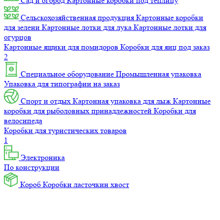
Сад и огород
Картонные коробки под теплицу
Сельскохозяйственная продукция
Картонные коробки
для зелени
Картонные лотки для лука
Картонные лотки для
огурцов
Картонные ящики для помидоров
Коробки для яиц под заказ
2
Специальное оборудование
Промышленная упаковка
Упаковка для типографии на заказ
Спорт и отдых
Картонная упаковка для лыж
Картонные
коробки для рыболовных принадлежностей
Коробки для
велосипеда
Коробки для туристических товаров
1
Электроника
По конструкции
Короб
Коробки ласточкин хвост