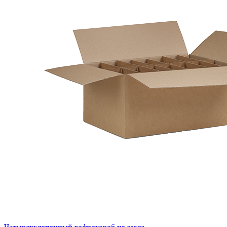
Четырехклапанный гофрокороб на заказ