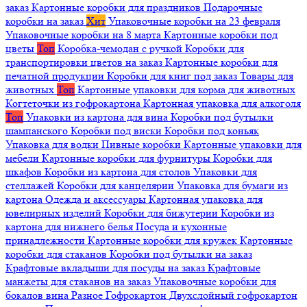
заказ
Картонные коробки для праздников
Подарочные
коробки на заказ
Хит
Упаковочные коробки на 23 февраля
Упаковочные коробки на 8 марта
Картонные коробки под
цветы
Топ
Коробка-чемодан с ручкой
Коробки для
транспортировки цветов на заказ
Картонные коробки для
печатной продукции
Коробки для книг под заказ
Товары для
животных
Топ
Картонные упаковки для корма для животных
Когтеточки из гофрокартона
Картонная упаковка для алкоголя
Топ
Упаковки из картона для вина
Коробки под бутылки
шампанского
Коробки под виски
Коробки под коньяк
Упаковка для водки
Пивные коробки
Картонные упаковки для
мебели
Картонные коробки для фурнитуры
Коробки для
шкафов
Коробки из картона для столов
Упаковки для
стеллажей
Коробки для канцелярии
Упаковка для бумаги из
картона
Одежда и аксессуары
Картонная упаковка для
ювелирных изделий
Коробки для бижутерии
Коробки из
картона для нижнего белья
Посуда и кухонные
принадлежности
Картонные коробки для кружек
Картонные
коробки для стаканов
Коробки под бутылки на заказ
Крафтовые вкладыши для посуды на заказ
Крафтовые
манжеты для стаканов на заказ
Упаковочные коробки для
бокалов вина
Разное
Гофрокартон
Двухслойный гофрокартон