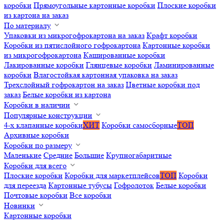
коробки
Прямоугольные картонные коробки
Плоские коробки
из картона на заказ
По материалу
Упаковки из микрогофрокартона на заказ
Крафт коробки
Коробки из пятислойного гофрокартона
Картонные коробки
из микрогофрокартона
Кашированные коробки
Лакированные коробки
Глянцевые коробки
Ламинированные
коробки
Влагостойкая картонная упаковка на заказ
Трехслойный гофрокартон на заказ
Цветные коробки под
заказ
Белые коробки из картона
Коробки в наличии
Популярные конструкции
4-х клапанные коробки
ХИТ
Коробки самосборные
ТОП
Архивные коробки
Коробки по размеру
Маленькие
Средние
Большие
Крупногабаритные
Коробки для всего
Плоские коробки
Коробки для маркетплейсов
ТОП
Коробки
для переезда
Картонные тубусы
Гофролоток
Белые коробки
Почтовые коробки
Все коробки
Новинки
Картонные коробки