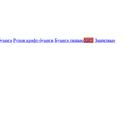
бумага
Рулон крафт-бумаги
Бумага тишью
ХИТ
Защитные