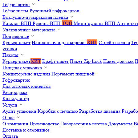
Гофрокартон
Гофролисты
Рулонный гофрокартон
Воздушно-пузырьковая пленка
Каталог ВПП
Рулоны ВПП
ТОП
Мини-рулоны ВПП
Антистат
Упаковочные материалы
Популярные
Курьер-пакет
Наполнители для коробок
ХИТ
Стрейч пленка
Те
уголки
Пакеты
Курьер-пакет
ХИТ
Крафт-пакет
Пакет Zip Lock
Пакет дой-пак
П
Пищевая упаковка
Кондитерские изделия
Пергамент пищевой
Гофрокартон
Для оптовых клиентов
Распродажа
Калькулятор
Услуги
Аудит упаковки
Коробки с печатью
Разработка дизайна
Разраб
О нас
О компании
Производство
Лаборатория качества
Документы
В
Доставка и самовывоз
Оплата