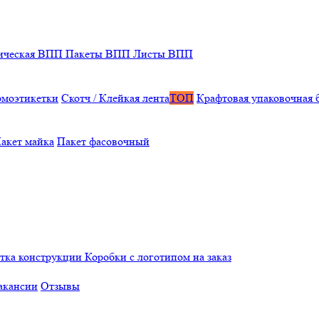
ическая ВПП
Пакеты ВПП
Листы ВПП
рмоэтикетки
Скотч / Клейкая лента
ТОП
Крафтовая упаковочная 
акет майка
Пакет фасовочный
отка конструкции
Коробки с логотипом на заказ
акансии
Отзывы