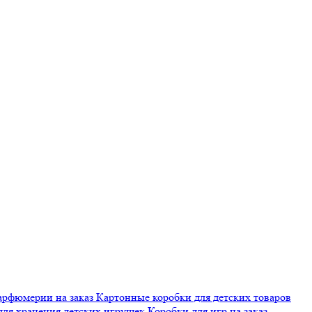
арфюмерии на заказ
Картонные коробки для детских товаров
для хранения детских игрушек
Коробки для игр на заказ