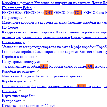
Коробки с ручками
Упаковка со шнурками из картона
Лотки
Ло
По каталогу Fefco
FEFCO 02xx
FEFCO 03xx
ХИТ
FEFCO 04xx
ТОП
FEFCO 05xx
По размерам
Маленькие коробки из картона на заказ
Средние коробки из кар
По форме
Квадратные картонные коробки
Шестигранные коробки из карт
на заказ
Треугольные картонные коробки
Прямоугольные карт
По материалу
Упаковки из микрогофрокартона на заказ
Крафт коробки
Короб
Глянцевые коробки
Ламинированные коробки
Влагостойкая ка
Коробки в наличии
Популярные конструкции
4-х клапанные коробки
ХИТ
Коробки самосборные
ТОП
Архивн
Коробки по размеру
Маленькие
Средние
Большие
Крупногабаритные
Коробки для всего
Плоские коробки
Коробки для маркетплейсов
ТОП
Коробки для
Новинки
Картонные коробки
Распродажа
Качественные коробки от 15 руб.