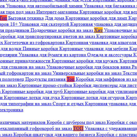
ков
Упаковка для автомобильной химии
Упаковка для багажника 
ая тара под заказ
Интернет-магазины
Картонные коробки для в
Топ
Бытовая техника
Для дома
Картонные коробки для ламп
Кар
варов 18+
Упаковки для скатертей
Картонная упаковка для медиц
ля праздников
Подарочные коробки на заказ
Хит
Упаковочные к
оробки для транспортировки цветов на заказ
Картонные коробк
ых
Когтеточки из гофрокартона
Картонная упаковка для алкогол
 для водки
Пивные коробки
Картонные упаковки для мебели
Кар
нцелярии
Упаковка для бумаги из картона
Одежда и аксессуары
К
ухонные принадлежности
Картонные коробки для кружек
Картонн
ля стаканов на заказ
Упаковочные коробки для бокалов вина
Ра
ый гофрокартон на заказ
Универсальные коробки на заказ
Текст
я полотенец
Продукты питания
Топ
Коробки для маффинов из к
на заказ
Картонные промо-стойки
Коробки диспенсеры для лист
а
Картонные коробки для труб
Картонные коробки для утилизац
ни
Картонные лотки для лука
Картонные лотки для огурцов
Карт
для типографии на заказ
Спорт и отдых
Картонная упаковка дл
лектроника
различных материалов
Короба с шубером под заказ
Коробки с око
ехклапанный гофрокороб на заказ
ТОП
Упаковка с удерживаю
 заказ
Коробки-шкатулки для вашего бизнеса
Коробки с пластик