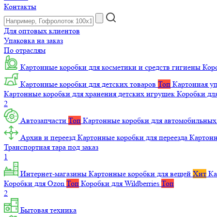
Контакты
Для оптовых клиентов
Упаковка на заказ
По отраслям
Картонные коробки для косметики и средств гигиены
Коро
Картонные коробки для детских товаров
Топ
Картонная уп
Картонные коробки для хранения детских игрушек
Коробки для
2
Автозапчасти
Топ
Картонные коробки для автомобильных
Архив и переезд
Картонные коробки для переезда
Картон
Транспортная тара под заказ
1
Интернет-магазины
Картонные коробки для вещей
Хит
Ка
Коробки для Ozon
Топ
Коробки для Wildberries
Топ
2
Бытовая техника