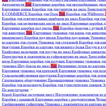
Автозапчасти
Топ
Картонные коробки для автомобильных дис
Картонные папки
Коробки для документов на заказ
Транспортн
E-COMMERCE
Коробки для Ozon
Топ
Коробки для Wildberries
Коробки для осветительных приборов на заказ
Коробки для то
Коробки для медицинских масок на заказ
Картонные коробки д
Картонные коробки под цветы
Топ
Коробка-чемодан с ручкой
К
для животных
Топ
Картонные упаковки для корма для животн
шампанского
Коробки под виски
Коробки под коньяк
Упаковка
из картона для столов
Упаковки для стеллажей
Коробки для ка
бижутерии
Коробки из картона для нижнего белья
Посуда и к
Крафтовые вкладыши для посуды на заказ
Крафтовые манжеты д
Перегородки и ложементы из гофрокартона на заказ
Трехслойн
штор
Картонные коробки для подушек
Картонные упаковки дл
упаковка
Шоу-боксы на заказ
Топ
Витринные лотки из картона 
Картонная упаковка для крепежей
Картонная упаковка для пол
Сельскохозяйственная продукция
Картонные коробки для зеле
Специальное оборудование
Промышленная упаковка
Упаковка 
Коробки для велосипеда
Коробки для туристических товаров
Э
По конструкции
Короб
Коробки ласточкин хвост
Изготовление ложементов из 
Коробки с крышкой
Картонные коробки с разделителями
Четыр
Скобирование гофротары
Упаковка с ложементом из картона на