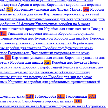
из картона
Архив и переезд
Картонные коробки для переезда
ещей
Хит
Картонные упаковки для Яндекс Маркет
Топ
Коробки
тонные коробки для часов
Картонные коробочки для свечей
инских товаров
Картонные коробки для лекарственных средств
оробки на 23 февраля
Упаковочные коробки на 8 марта
и для печатной продукции
Коробки для книг под заказ
Товары
я
Топ
Упаковки из картона для вина
Коробки под бутылки
тонные коробки для фурнитуры
Коробки для шкафов
Коробки
артонная упаковка для ювелирных изделий
Коробки для
ые коробки для стаканов
Коробки под бутылки на заказ
зное
Гофрокартон
Двухслойный гофрокартон на заказ
иль
Топ
Картонная упаковка для одеяла
Картонная упаковка для
артона
Коробки для пиццы
Хит
Коробки для фруктов
Промо -
овок на заказ
Коробки с перфорацией
Ремонт и строительство
ии ламп
Сад и огород
Картонные коробки под теплицу
онные ящики для помидоров
Коробки для яиц под заказ
я лыж
Картонные коробки для рыболовных принадлежностей
шком под заказ
ХИТ
Гофрокороба
ХИТ
Гофроящики
ТОП
щими замками
Самосборные коробки на заказ
ТОП
овыми ручками на заказ
Картонные тубусы на заказ
Гофролотки