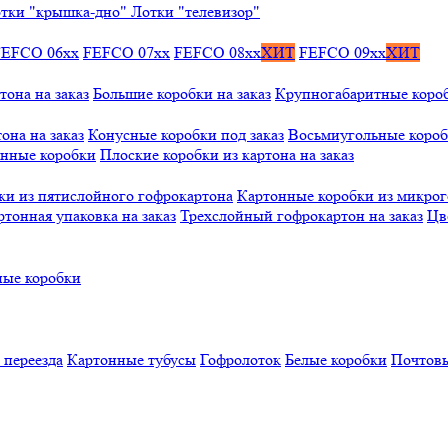
тки "крышка-дно"
Лотки "телевизор"
FEFCO 06xx
FEFCO 07xx
FEFCO 08xx
ХИТ
FEFCO 09xx
ХИТ
тона на заказ
Большие коробки на заказ
Крупногабаритные коробк
она на заказ
Конусные коробки под заказ
Восьмиугольные коробк
онные коробки
Плоские коробки из картона на заказ
ки из пятислойного гофрокартона
Картонные коробки из микро
ртонная упаковка на заказ
Трехслойный гофрокартон на заказ
Цв
ые коробки
 переезда
Картонные тубусы
Гофролоток
Белые коробки
Почтовы