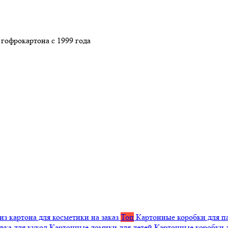
гофрокартона с 1999 года
из картона для косметики на заказ
Топ
Картонные коробки для п
вка для кукол
Картонные домики для детей
Картонные коробки 