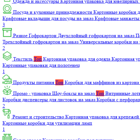
Одежда и аксессуары
Картонная упаковка для ювелирных
Посуда и кухонные принадлежности
Картонные коробки 
Крафтовые вкладыши для посуды на заказ
Крафтовые манжеты д
3
Разное
Гофрокартон
Двухслойный гофрокартон на заказ
П
Трехслойный гофрокартон на заказ
Универсальные коробки на 
2
Текстиль
Топ
Картонная упаковка для одеяла
Картонная у
Картонные упаковки для полотенец
1
Продукты питания
Топ
Коробки для маффинов из картон
Промо - упаковка
Шоу-боксы на заказ
Топ
Витринные лотк
Коробки диспенсеры для листовок на заказ
Коробки с перфора
2
Ремонт и строительство
Картонная упаковка для крепеже
Картонные коробки для утилизации ламп
1