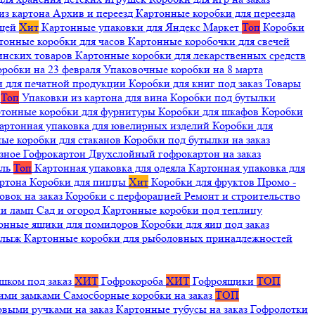
из картона
Архив и переезд
Картонные коробки для переезда
ещей
Хит
Картонные упаковки для Яндекс Маркет
Топ
Коробки
тонные коробки для часов
Картонные коробочки для свечей
инских товаров
Картонные коробки для лекарственных средств
оробки на 23 февраля
Упаковочные коробки на 8 марта
и для печатной продукции
Коробки для книг под заказ
Товары
я
Топ
Упаковки из картона для вина
Коробки под бутылки
тонные коробки для фурнитуры
Коробки для шкафов
Коробки
артонная упаковка для ювелирных изделий
Коробки для
ые коробки для стаканов
Коробки под бутылки на заказ
зное
Гофрокартон
Двухслойный гофрокартон на заказ
иль
Топ
Картонная упаковка для одеяла
Картонная упаковка для
артона
Коробки для пиццы
Хит
Коробки для фруктов
Промо -
овок на заказ
Коробки с перфорацией
Ремонт и строительство
ии ламп
Сад и огород
Картонные коробки под теплицу
онные ящики для помидоров
Коробки для яиц под заказ
я лыж
Картонные коробки для рыболовных принадлежностей
шком под заказ
ХИТ
Гофрокороба
ХИТ
Гофроящики
ТОП
щими замками
Самосборные коробки на заказ
ТОП
овыми ручками на заказ
Картонные тубусы на заказ
Гофролотки