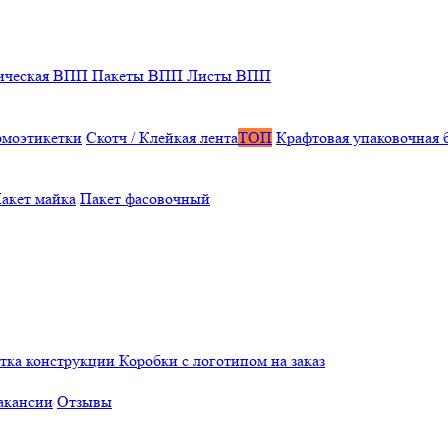
ическая ВПП
Пакеты ВПП
Листы ВПП
рмоэтикетки
Скотч / Клейкая лента
ТОП
Крафтовая упаковочная 
акет майка
Пакет фасовочный
отка конструкции
Коробки с логотипом на заказ
акансии
Отзывы