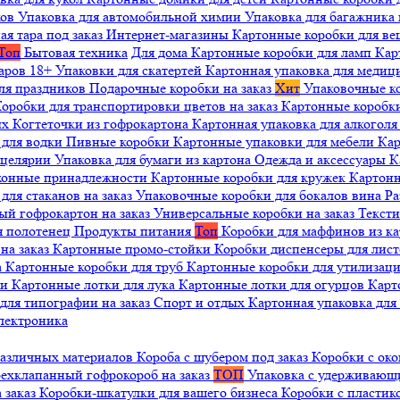
ков
Упаковка для автомобильной химии
Упаковка для багажника 
ая тара под заказ
Интернет-магазины
Картонные коробки для в
Топ
Бытовая техника
Для дома
Картонные коробки для ламп
Кар
варов 18+
Упаковки для скатертей
Картонная упаковка для медиц
ля праздников
Подарочные коробки на заказ
Хит
Упаковочные к
оробки для транспортировки цветов на заказ
Картонные коробк
ых
Когтеточки из гофрокартона
Картонная упаковка для алкогол
 для водки
Пивные коробки
Картонные упаковки для мебели
Кар
нцелярии
Упаковка для бумаги из картона
Одежда и аксессуары
К
ухонные принадлежности
Картонные коробки для кружек
Картонн
ля стаканов на заказ
Упаковочные коробки для бокалов вина
Ра
ый гофрокартон на заказ
Универсальные коробки на заказ
Текст
я полотенец
Продукты питания
Топ
Коробки для маффинов из к
на заказ
Картонные промо-стойки
Коробки диспенсеры для лист
а
Картонные коробки для труб
Картонные коробки для утилизац
ни
Картонные лотки для лука
Картонные лотки для огурцов
Карт
для типографии на заказ
Спорт и отдых
Картонная упаковка дл
лектроника
различных материалов
Короба с шубером под заказ
Коробки с око
ехклапанный гофрокороб на заказ
ТОП
Упаковка с удерживаю
 заказ
Коробки-шкатулки для вашего бизнеса
Коробки с пластик