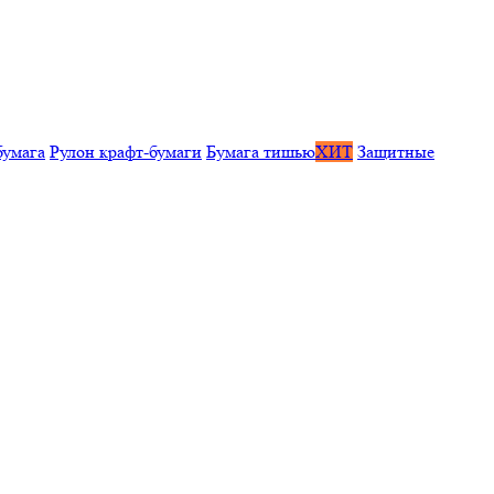
бумага
Рулон крафт-бумаги
Бумага тишью
ХИТ
Защитные