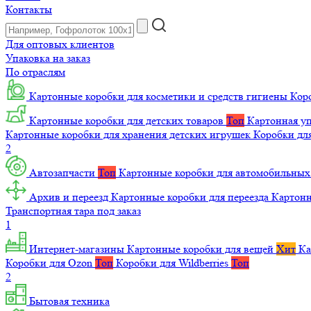
Контакты
Для оптовых клиентов
Упаковка на заказ
По отраслям
Картонные коробки для косметики и средств гигиены
Коро
Картонные коробки для детских товаров
Топ
Картонная уп
Картонные коробки для хранения детских игрушек
Коробки для
2
Автозапчасти
Топ
Картонные коробки для автомобильных
Архив и переезд
Картонные коробки для переезда
Картон
Транспортная тара под заказ
1
Интернет-магазины
Картонные коробки для вещей
Хит
Ка
Коробки для Ozon
Топ
Коробки для Wildberries
Топ
2
Бытовая техника