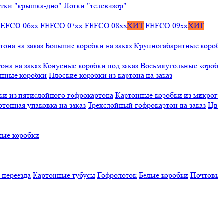
тки "крышка-дно"
Лотки "телевизор"
FEFCO 06xx
FEFCO 07xx
FEFCO 08xx
ХИТ
FEFCO 09xx
ХИТ
тона на заказ
Большие коробки на заказ
Крупногабаритные коробк
она на заказ
Конусные коробки под заказ
Восьмиугольные коробк
онные коробки
Плоские коробки из картона на заказ
ки из пятислойного гофрокартона
Картонные коробки из микро
ртонная упаковка на заказ
Трехслойный гофрокартон на заказ
Цв
ые коробки
 переезда
Картонные тубусы
Гофролоток
Белые коробки
Почтовы