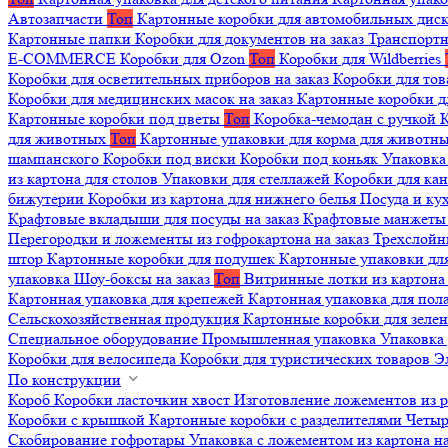
Автозапчасти
Топ
Картонные коробки для автомобильных дис
Картонные папки
Коробки для документов на заказ
Транспортн
E-COMMERCE
Коробки для Ozon
Топ
Коробки для Wildberries
Коробки для осветительных приборов на заказ
Коробки для то
Коробки для медицинских масок на заказ
Картонные коробки д
Картонные коробки под цветы
Топ
Коробка-чемодан с ручкой
К
для животных
Топ
Картонные упаковки для корма для животн
шампанского
Коробки под виски
Коробки под коньяк
Упаковка
из картона для столов
Упаковки для стеллажей
Коробки для ка
бижутерии
Коробки из картона для нижнего белья
Посуда и к
Крафтовые вкладыши для посуды на заказ
Крафтовые манжеты д
Перегородки и ложементы из гофрокартона на заказ
Трехслойн
штор
Картонные коробки для подушек
Картонные упаковки дл
упаковка
Шоу-боксы на заказ
Топ
Витринные лотки из картона 
Картонная упаковка для крепежей
Картонная упаковка для пол
Сельскохозяйственная продукция
Картонные коробки для зеле
Специальное оборудование
Промышленная упаковка
Упаковка 
Коробки для велосипеда
Коробки для туристических товаров
Э
По конструкции
Короб
Коробки ласточкин хвост
Изготовление ложементов из 
Коробки с крышкой
Картонные коробки с разделителями
Четыр
Скобирование гофротары
Упаковка с ложементом из картона на