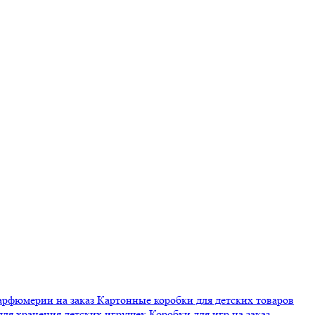
арфюмерии на заказ
Картонные коробки для детских товаров
для хранения детских игрушек
Коробки для игр на заказ