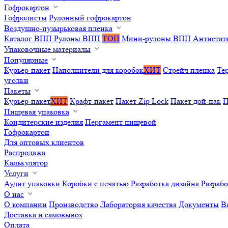
Гофрокартон
Гофролисты
Рулонный гофрокартон
Воздушно-пузырьковая пленка
Каталог ВПП
Рулоны ВПП
ТОП
Мини-рулоны ВПП
Антистат
Упаковочные материалы
Популярные
Курьер-пакет
Наполнители для коробок
ХИТ
Стрейч пленка
Те
уголки
Пакеты
Курьер-пакет
ХИТ
Крафт-пакет
Пакет Zip Lock
Пакет дой-пак
П
Пищевая упаковка
Кондитерские изделия
Пергамент пищевой
Гофрокартон
Для оптовых клиентов
Распродажа
Калькулятор
Услуги
Аудит упаковки
Коробки с печатью
Разработка дизайна
Разраб
О нас
О компании
Производство
Лаборатория качества
Документы
В
Доставка и самовывоз
Оплата