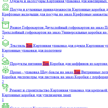
Одежда и аксессуары
Картонная упаковка для ювелирных
Посуда и кухонные принадлежности
Картонные коробки 
Крафтовые вкладыши для посуды на заказ
Крафтовые манжеты д
3
Разное
Гофрокартон
Двухслойный гофрокартон на заказ
П
Трехслойный гофрокартон на заказ
Универсальные коробки на 
2
Текстиль
Топ
Картонная упаковка для одеяла
Картонная у
Картонные упаковки для полотенец
1
Продукты питания
Топ
Коробки для маффинов из картон
Промо - упаковка
Шоу-боксы на заказ
Топ
Витринные лотк
Коробки диспенсеры для листовок на заказ
Коробки с перфора
2
Ремонт и строительство
Картонная упаковка для крепеже
Картонные коробки для утилизации ламп
1