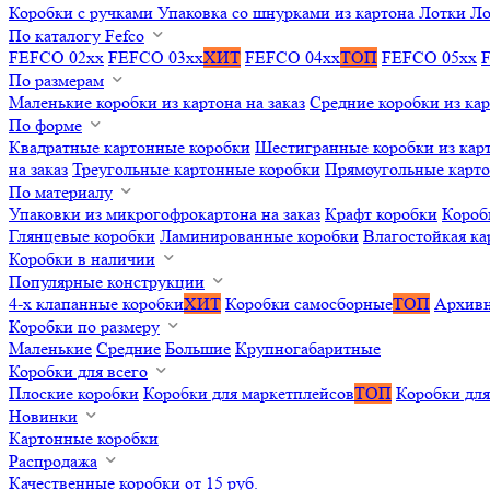
Коробки с ручками
Упаковка со шнурками из картона
Лотки
Ло
По каталогу Fefco
FEFCO 02xx
FEFCO 03xx
ХИТ
FEFCO 04xx
ТОП
FEFCO 05xx
По размерам
Маленькие коробки из картона на заказ
Средние коробки из кар
По форме
Квадратные картонные коробки
Шестигранные коробки из карт
на заказ
Треугольные картонные коробки
Прямоугольные карт
По материалу
Упаковки из микрогофрокартона на заказ
Крафт коробки
Короб
Глянцевые коробки
Ламинированные коробки
Влагостойкая ка
Коробки в наличии
Популярные конструкции
4-х клапанные коробки
ХИТ
Коробки самосборные
ТОП
Архивн
Коробки по размеру
Маленькие
Средние
Большие
Крупногабаритные
Коробки для всего
Плоские коробки
Коробки для маркетплейсов
ТОП
Коробки для
Новинки
Картонные коробки
Распродажа
Качественные коробки от 15 руб.