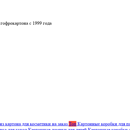
гофрокартона с 1999 года
из картона для косметики на заказ
Топ
Картонные коробки для п
вка для кукол
Картонные домики для детей
Картонные коробки 