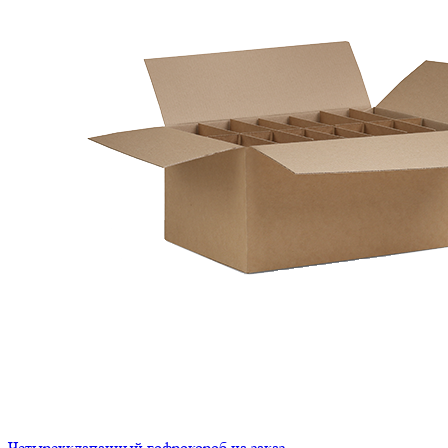
Четырехклапанный гофрокороб на заказ