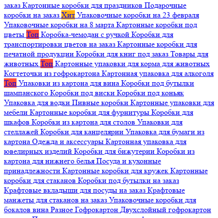
заказ
Картонные коробки для праздников
Подарочные
коробки на заказ
Хит
Упаковочные коробки на 23 февраля
Упаковочные коробки на 8 марта
Картонные коробки под
цветы
Топ
Коробка-чемодан с ручкой
Коробки для
транспортировки цветов на заказ
Картонные коробки для
печатной продукции
Коробки для книг под заказ
Товары для
животных
Топ
Картонные упаковки для корма для животных
Когтеточки из гофрокартона
Картонная упаковка для алкоголя
Топ
Упаковки из картона для вина
Коробки под бутылки
шампанского
Коробки под виски
Коробки под коньяк
Упаковка для водки
Пивные коробки
Картонные упаковки для
мебели
Картонные коробки для фурнитуры
Коробки для
шкафов
Коробки из картона для столов
Упаковки для
стеллажей
Коробки для канцелярии
Упаковка для бумаги из
картона
Одежда и аксессуары
Картонная упаковка для
ювелирных изделий
Коробки для бижутерии
Коробки из
картона для нижнего белья
Посуда и кухонные
принадлежности
Картонные коробки для кружек
Картонные
коробки для стаканов
Коробки под бутылки на заказ
Крафтовые вкладыши для посуды на заказ
Крафтовые
манжеты для стаканов на заказ
Упаковочные коробки для
бокалов вина
Разное
Гофрокартон
Двухслойный гофрокартон