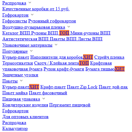
Распродажа
Качественные коробки от 15 руб.
Гофрокартон
Гофролисты
Рулонный гофрокартон
Воздушно-пузырьковая пленка
Каталог ВПП
Рулоны ВПП
ТОП
Мини-рулоны ВПП
Антистатическая ВПП
Пакеты ВПП
Листы ВПП
Упаковочные материалы
Популярные
Курьер-пакет
Наполнители для коробок
ХИТ
Стрейч пленка
Термоэтикетки
Скотч / Клейкая лента
ТОП
Крафтовая
упаковочная бумага
Рулон крафт-бумаги
Бумага тишью
ХИТ
Защитные уголки
Пакеты
Курьер-пакет
ХИТ
Крафт-пакет
Пакет Zip Lock
Пакет дой-пак
Пакет майка
Пакет фасовочный
Пищевая упаковка
Кондитерские изделия
Пергамент пищевой
Гофрокартон
Для оптовых клиентов
Распродажа
Калькулятор