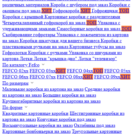
различных материалов
Короба с шубером под заказ
Коробки с
окошком под заказ
ХИТ
Гофрокороба
ХИТ
Гофроящики
ТОП
Коробки с крышкой
Картонные коробки с разделителями
Четырехклапанный гофрокороб на заказ
ТОП
Упаковка с
удерживающими замками
Самосборные коробки на заказ
ТОП
Скобирование гофротары
Упаковка с ложементом из картона
на заказ
Коробки-шкатулки для вашего бизнеса
Коробки с
пластиковыми ручками на заказ
Картонные тубусы на заказ
Гофролотки
Коробки с ручками
Упаковка со шнурками из
картона
Лотки
Лотки "крышка-дно"
Лотки "телевизор"
По каталогу Fefco
FEFCO 02xx
FEFCO 03xx
ХИТ
FEFCO 04xx
ТОП
FEFCO 05xx
FEFCO 06xx
FEFCO 07xx
FEFCO 08xx
ХИТ
FEFCO 09xx
ХИТ
По размерам
Маленькие коробки из картона на заказ
Средние коробки
из картона на заказ
Большие коробки на заказ
Крупногабаритные коробки из картона на заказ
По форме
Квадратные картонные коробки
Шестигранные коробки из
картона на заказ
Конусные коробки под заказ
Восьмиугольные коробки на заказ
Октабины под заказ
Картонные бонбоньерки на заказ
Треугольные картонные