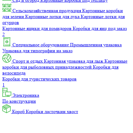
Сад и огород
Картонные коробки под теплицу
Сельскохозяйственная продукция
Картонные коробки
для зелени
Картонные лотки для лука
Картонные лотки для
огурцов
Картонные ящики для помидоров
Коробки для яиц под заказ
2
Специальное оборудование
Промышленная упаковка
Упаковка для типографии на заказ
Спорт и отдых
Картонная упаковка для лыж
Картонные
коробки для рыболовных принадлежностей
Коробки для
велосипеда
Коробки для туристических товаров
1
Электроника
По конструкции
Короб
Коробки ласточкин хвост