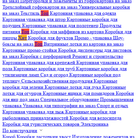
на заказ
Перегородки и ложементы из гофрокартона на заказ
Трехслойный гофрокартон на заказ
Универсальные коробки
на заказ
Текстиль
Топ
Картонная упаковка для одеяла
Картонная упаковка для штор
Картонные коробки для
подушек
Картонные упаковки для полотенец
Продукты
питания
Топ
Коробки для маффинов из картона
Коробки для
пиццы
Хит
Коробки для фруктов
Промо - упаковка
Шоу-
боксы на заказ
Топ
Витринные лотки из картона на заказ
Картонные промо-стойки
Коробки диспенсеры для листовок
на заказ
Коробки с перфорацией
Ремонт и строительство
Картонная упаковка для крепежей
Картонная упаковка для
пола
Картонные коробки для труб
Картонные коробки для
утилизации ламп
Сад и огород
Картонные коробки под
теплицу
Сельскохозяйственная продукция
Картонные
коробки для зелени
Картонные лотки для лука
Картонные
лотки для огурцов
Картонные ящики для помидоров
Коробки
для яиц под заказ
Специальное оборудование
Промышленная
упаковка
Упаковка для типографии на заказ
Спорт и отдых
Картонная упаковка для лыж
Картонные коробки для
рыболовных принадлежностей
Коробки для велосипеда
Коробки для туристических товаров
Электроника
По конструкции
Короб
Коробки ласточкин хвост
Изготовление ложементов из