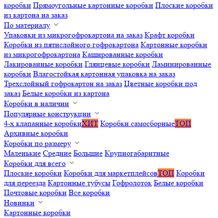
коробки
Прямоугольные картонные коробки
Плоские коробки
из картона на заказ
По материалу
Упаковки из микрогофрокартона на заказ
Крафт коробки
Коробки из пятислойного гофрокартона
Картонные коробки
из микрогофрокартона
Кашированные коробки
Лакированные коробки
Глянцевые коробки
Ламинированные
коробки
Влагостойкая картонная упаковка на заказ
Трехслойный гофрокартон на заказ
Цветные коробки под
заказ
Белые коробки из картона
Коробки в наличии
Популярные конструкции
4-х клапанные коробки
ХИТ
Коробки самосборные
ТОП
Архивные коробки
Коробки по размеру
Маленькие
Средние
Большие
Крупногабаритные
Коробки для всего
Плоские коробки
Коробки для маркетплейсов
ТОП
Коробки
для переезда
Картонные тубусы
Гофролоток
Белые коробки
Почтовые коробки
Все коробки
Новинки
Картонные коробки