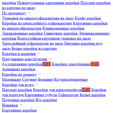
коробки
Прямоугольные картонные коробки
Плоские коробки
из картона на заказ
По материалу
Упаковки из микрогофрокартона на заказ
Крафт коробки
Коробки из пятислойного гофрокартона
Картонные коробки
из микрогофрокартона
Кашированные коробки
Лакированные коробки
Глянцевые коробки
Ламинированные
коробки
Влагостойкая картонная упаковка на заказ
Трехслойный гофрокартон на заказ
Цветные коробки под
заказ
Белые коробки из картона
Коробки в наличии
Популярные конструкции
4-х клапанные коробки
ХИТ
Коробки самосборные
ТОП
Архивные коробки
Коробки по размеру
Маленькие
Средние
Большие
Крупногабаритные
Коробки для всего
Плоские коробки
Коробки для маркетплейсов
ТОП
Коробки
для переезда
Картонные тубусы
Гофролоток
Белые коробки
Почтовые коробки
Все коробки
Новинки
Картонные коробки