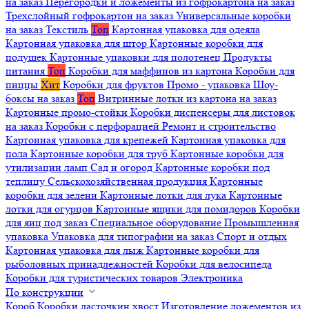
на заказ
Перегородки и ложементы из гофрокартона на заказ
Трехслойный гофрокартон на заказ
Универсальные коробки
на заказ
Текстиль
Топ
Картонная упаковка для одеяла
Картонная упаковка для штор
Картонные коробки для
подушек
Картонные упаковки для полотенец
Продукты
питания
Топ
Коробки для маффинов из картона
Коробки для
пиццы
Хит
Коробки для фруктов
Промо - упаковка
Шоу-
боксы на заказ
Топ
Витринные лотки из картона на заказ
Картонные промо-стойки
Коробки диспенсеры для листовок
на заказ
Коробки с перфорацией
Ремонт и строительство
Картонная упаковка для крепежей
Картонная упаковка для
пола
Картонные коробки для труб
Картонные коробки для
утилизации ламп
Сад и огород
Картонные коробки под
теплицу
Сельскохозяйственная продукция
Картонные
коробки для зелени
Картонные лотки для лука
Картонные
лотки для огурцов
Картонные ящики для помидоров
Коробки
для яиц под заказ
Специальное оборудование
Промышленная
упаковка
Упаковка для типографии на заказ
Спорт и отдых
Картонная упаковка для лыж
Картонные коробки для
рыболовных принадлежностей
Коробки для велосипеда
Коробки для туристических товаров
Электроника
По конструкции
Короб
Коробки ласточкин хвост
Изготовление ложементов из