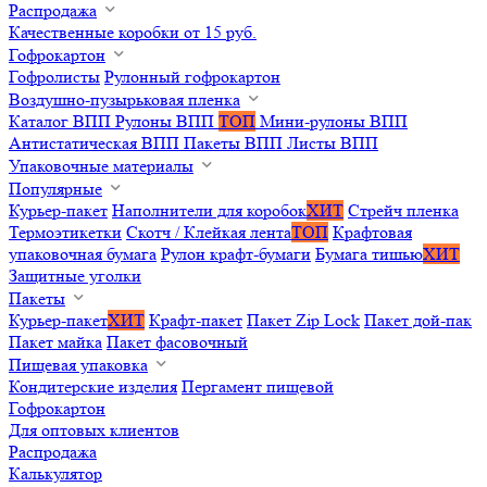
Распродажа
Качественные коробки от 15 руб.
Гофрокартон
Гофролисты
Рулонный гофрокартон
Воздушно-пузырьковая пленка
Каталог ВПП
Рулоны ВПП
ТОП
Мини-рулоны ВПП
Антистатическая ВПП
Пакеты ВПП
Листы ВПП
Упаковочные материалы
Популярные
Курьер-пакет
Наполнители для коробок
ХИТ
Стрейч пленка
Термоэтикетки
Скотч / Клейкая лента
ТОП
Крафтовая
упаковочная бумага
Рулон крафт-бумаги
Бумага тишью
ХИТ
Защитные уголки
Пакеты
Курьер-пакет
ХИТ
Крафт-пакет
Пакет Zip Lock
Пакет дой-пак
Пакет майка
Пакет фасовочный
Пищевая упаковка
Кондитерские изделия
Пергамент пищевой
Гофрокартон
Для оптовых клиентов
Распродажа
Калькулятор