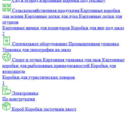
Сад и огород
Картонные коробки под теплицу
Сельскохозяйственная продукция
Картонные коробки
для зелени
Картонные лотки для лука
Картонные лотки для
огурцов
Картонные ящики для помидоров
Коробки для яиц под заказ
2
Специальное оборудование
Промышленная упаковка
Упаковка для типографии на заказ
Спорт и отдых
Картонная упаковка для лыж
Картонные
коробки для рыболовных принадлежностей
Коробки для
велосипеда
Коробки для туристических товаров
1
Электроника
По конструкции
Короб
Коробки ласточкин хвост