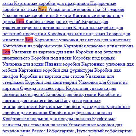
заказ
Картонные коробки для праздников
Подарочные
коробки на заказ
Хит
Упаковочные коробки на 23 февраля
Упаковочные коробки на 8 марта
Картонные коробки под
цветы
Топ
Коробка-чемодан с ручкой
Коробки для
транспортировки цветов на заказ
Картонные коробки для
печатной продукции
Коробки для книг под заказ
Товары для
животных
Топ
Картонные упаковки для корма для животных
Когтеточки из гофрокартона
Картонная упаковка для алкоголя
Топ
Упаковки из картона для вина
Коробки под бутылки
шампанского
Коробки под виски
Коробки под коньяк
Упаковка для водки
Пивные коробки
Картонные упаковки для
мебели
Картонные коробки для фурнитуры
Коробки для
шкафов
Коробки из картона для столов
Упаковки для
стеллажей
Коробки для канцелярии
Упаковка для бумаги из
картона
Одежда и аксессуары
Картонная упаковка для
ювелирных изделий
Коробки для бижутерии
Коробки из
картона для нижнего белья
Посуда и кухонные
принадлежности
Картонные коробки для кружек
Картонные
коробки для стаканов
Коробки под бутылки на заказ
Крафтовые вкладыши для посуды на заказ
Крафтовые
манжеты для стаканов на заказ
Упаковочные коробки для
бокалов вина
Разное
Гофрокартон
Двухслойный гофрокартон