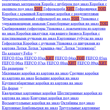
различных материалов
Короба с шубером под заказ
Коробки с
окошком под заказ
ХИТ
Гофрокороба
ХИТ
Гофроящики
ТОП
Коробки с крышкой
Картонные коробки с разделителями
Четырехклапанный гофрокороб на заказ
ТОП
Упаковка с
удерживающими замками
Самосборные коробки на заказ
ТОП
Скобирование гофротары
Упаковка с ложементом из картона
на заказ
Коробки-шкатулки для вашего бизнеса
Коробки с
пластиковыми ручками на заказ
Картонные тубусы на заказ
Гофролотки
Коробки с ручками
Упаковка со шнурками из
картона
Лотки
Лотки "крышка-дно"
Лотки "телевизор"
По каталогу Fefco
FEFCO 02xx
FEFCO 03xx
ХИТ
FEFCO 04xx
ТОП
FEFCO 05xx
FEFCO 06xx
FEFCO 07xx
FEFCO 08xx
ХИТ
FEFCO 09xx
ХИТ
По размерам
Маленькие коробки из картона на заказ
Средние коробки
из картона на заказ
Большие коробки на заказ
Крупногабаритные коробки из картона на заказ
По форме
Квадратные картонные коробки
Шестигранные коробки из
картона на заказ
Конусные коробки под заказ
Восьмиугольные коробки на заказ
Октабины под заказ
Картонные бонбоньерки на заказ
Треугольные картонные