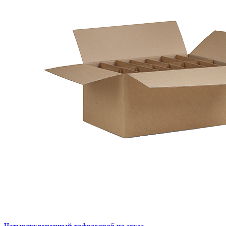
Четырехклапанный гофрокороб на заказ