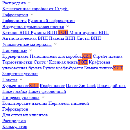
Распродажа
Качественные коробки от 15 руб.
Гофрокартон
Гофролисты
Рулонный гофрокартон
Воздушно-пузырьковая пленка
Каталог ВПП
Рулоны ВПП
ТОП
Мини-рулоны ВПП
Антистатическая ВПП
Пакеты ВПП
Листы ВПП
Упаковочные материалы
Популярные
Курьер-пакет
Наполнители для коробок
ХИТ
Стрейч пленка
Термоэтикетки
Скотч / Клейкая лента
ТОП
Крафтовая
упаковочная бумага
Рулон крафт-бумаги
Бумага тишью
ХИТ
Защитные уголки
Пакеты
Курьер-пакет
ХИТ
Крафт-пакет
Пакет Zip Lock
Пакет дой-пак
Пакет майка
Пакет фасовочный
Пищевая упаковка
Кондитерские изделия
Пергамент пищевой
Гофрокартон
Для оптовых клиентов
Распродажа
Калькулятор