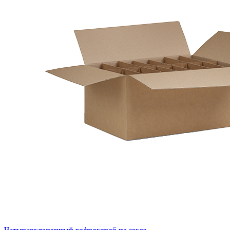
Четырехклапанный гофрокороб на заказ