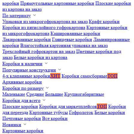
коробки
Прямоугольные картонные коробки
Плоские коробки
из картона на заказ
По материалу
Упаковки из микрогофрокартона на заказ
Крафт коробки
Коробки из пятислойного гофрокартона
Картонные коробки
из микрогофрокартона
Кашированные коробки
Лакированные коробки
Глянцевые коробки
Ламинированные
коробки
Влагостойкая картонная упаковка на заказ
Трехслойный гофрокартон на заказ
Цветные коробки под
заказ
Белые коробки из картона
Коробки в наличии
Популярные конструкции
4-х клапанные коробки
ХИТ
Коробки самосборные
ТОП
Архивные коробки
Коробки по размеру
Маленькие
Средние
Большие
Крупногабаритные
Коробки для всего
Плоские коробки
Коробки для маркетплейсов
ТОП
Коробки
для переезда
Картонные тубусы
Гофролоток
Белые коробки
Почтовые коробки
Все коробки
Новинки
Картонные коробки