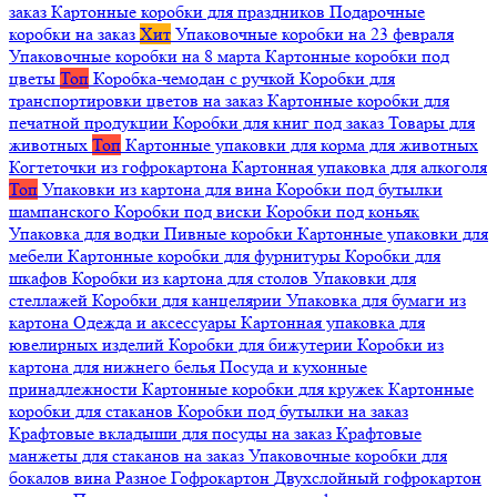
заказ
Картонные коробки для праздников
Подарочные
коробки на заказ
Хит
Упаковочные коробки на 23 февраля
Упаковочные коробки на 8 марта
Картонные коробки под
цветы
Топ
Коробка-чемодан с ручкой
Коробки для
транспортировки цветов на заказ
Картонные коробки для
печатной продукции
Коробки для книг под заказ
Товары для
животных
Топ
Картонные упаковки для корма для животных
Когтеточки из гофрокартона
Картонная упаковка для алкоголя
Топ
Упаковки из картона для вина
Коробки под бутылки
шампанского
Коробки под виски
Коробки под коньяк
Упаковка для водки
Пивные коробки
Картонные упаковки для
мебели
Картонные коробки для фурнитуры
Коробки для
шкафов
Коробки из картона для столов
Упаковки для
стеллажей
Коробки для канцелярии
Упаковка для бумаги из
картона
Одежда и аксессуары
Картонная упаковка для
ювелирных изделий
Коробки для бижутерии
Коробки из
картона для нижнего белья
Посуда и кухонные
принадлежности
Картонные коробки для кружек
Картонные
коробки для стаканов
Коробки под бутылки на заказ
Крафтовые вкладыши для посуды на заказ
Крафтовые
манжеты для стаканов на заказ
Упаковочные коробки для
бокалов вина
Разное
Гофрокартон
Двухслойный гофрокартон