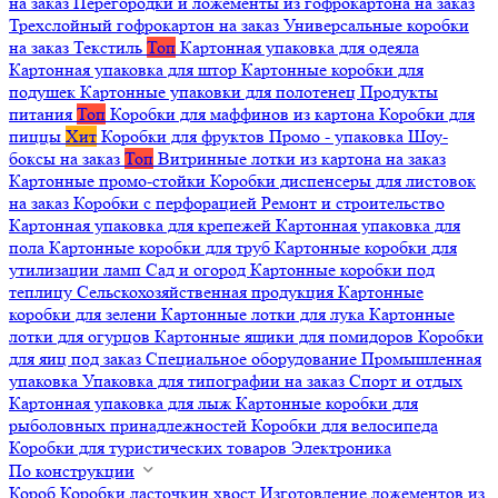
на заказ
Перегородки и ложементы из гофрокартона на заказ
Трехслойный гофрокартон на заказ
Универсальные коробки
на заказ
Текстиль
Топ
Картонная упаковка для одеяла
Картонная упаковка для штор
Картонные коробки для
подушек
Картонные упаковки для полотенец
Продукты
питания
Топ
Коробки для маффинов из картона
Коробки для
пиццы
Хит
Коробки для фруктов
Промо - упаковка
Шоу-
боксы на заказ
Топ
Витринные лотки из картона на заказ
Картонные промо-стойки
Коробки диспенсеры для листовок
на заказ
Коробки с перфорацией
Ремонт и строительство
Картонная упаковка для крепежей
Картонная упаковка для
пола
Картонные коробки для труб
Картонные коробки для
утилизации ламп
Сад и огород
Картонные коробки под
теплицу
Сельскохозяйственная продукция
Картонные
коробки для зелени
Картонные лотки для лука
Картонные
лотки для огурцов
Картонные ящики для помидоров
Коробки
для яиц под заказ
Специальное оборудование
Промышленная
упаковка
Упаковка для типографии на заказ
Спорт и отдых
Картонная упаковка для лыж
Картонные коробки для
рыболовных принадлежностей
Коробки для велосипеда
Коробки для туристических товаров
Электроника
По конструкции
Короб
Коробки ласточкин хвост
Изготовление ложементов из