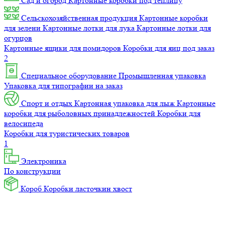
Сад и огород
Картонные коробки под теплицу
Сельскохозяйственная продукция
Картонные коробки
для зелени
Картонные лотки для лука
Картонные лотки для
огурцов
Картонные ящики для помидоров
Коробки для яиц под заказ
2
Специальное оборудование
Промышленная упаковка
Упаковка для типографии на заказ
Спорт и отдых
Картонная упаковка для лыж
Картонные
коробки для рыболовных принадлежностей
Коробки для
велосипеда
Коробки для туристических товаров
1
Электроника
По конструкции
Короб
Коробки ласточкин хвост