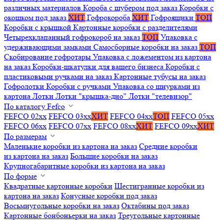
различных материалов
Короба с шубером под заказ
Коробки с
окошком под заказ
ХИТ
Гофрокороба
ХИТ
Гофроящики
ТОП
Коробки с крышкой
Картонные коробки с разделителями
Четырехклапанный гофрокороб на заказ
ТОП
Упаковка с
удерживающими замками
Самосборные коробки на заказ
ТОП
Скобирование гофротары
Упаковка с ложементом из картона
на заказ
Коробки-шкатулки для вашего бизнеса
Коробки с
пластиковыми ручками на заказ
Картонные тубусы на заказ
Гофролотки
Коробки с ручками
Упаковка со шнурками из
картона
Лотки
Лотки "крышка-дно"
Лотки "телевизор"
По каталогу Fefco
FEFCO 02xx
FEFCO 03xx
ХИТ
FEFCO 04xx
ТОП
FEFCO 05xx
FEFCO 06xx
FEFCO 07xx
FEFCO 08xx
ХИТ
FEFCO 09xx
ХИТ
По размерам
Маленькие коробки из картона на заказ
Средние коробки
из картона на заказ
Большие коробки на заказ
Крупногабаритные коробки из картона на заказ
По форме
Квадратные картонные коробки
Шестигранные коробки из
картона на заказ
Конусные коробки под заказ
Восьмиугольные коробки на заказ
Октабины под заказ
Картонные бонбоньерки на заказ
Треугольные картонные