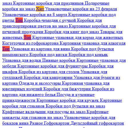
заказ
Картонные коробки для праздников
Подарочные
коробки на заказ
Хит
Упаковочные коробки на 23 февраля
Упаковочные коробки на 8 марта
Картонные коробки под
цветы
Топ
Коробка-чемодан с ручкой
Коробки для
транспортировки цветов на заказ
Картонные коробки для
печатной продукции
Коробки для книг под заказ
Товары для
животных
Топ
Картонные упаковки для корма для животных
Когтеточки из гофрокартона
Картонная упаковка для алкоголя
Топ
Упаковки из картона для вина
Коробки под бутылки
шампанского
Коробки под виски
Коробки под коньяк
Упаковка для водки
Пивные коробки
Картонные упаковки для
мебели
Картонные коробки для фурнитуры
Коробки для
шкафов
Коробки из картона для столов
Упаковки для
стеллажей
Коробки для канцелярии
Упаковка для бумаги из
картона
Одежда и аксессуары
Картонная упаковка для
ювелирных изделий
Коробки для бижутерии
Коробки из
картона для нижнего белья
Посуда и кухонные
принадлежности
Картонные коробки для кружек
Картонные
коробки для стаканов
Коробки под бутылки на заказ
Крафтовые вкладыши для посуды на заказ
Крафтовые
манжеты для стаканов на заказ
Упаковочные коробки для
бокалов вина
Разное
Гофрокартон
Двухслойный гофрокартон