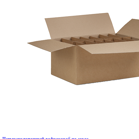
Четырехклапанный гофрокороб на заказ