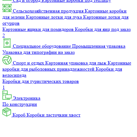
Сад и огород
Картонные коробки под теплицу
Сельскохозяйственная продукция
Картонные коробки
для зелени
Картонные лотки для лука
Картонные лотки для
огурцов
Картонные ящики для помидоров
Коробки для яиц под заказ
2
Специальное оборудование
Промышленная упаковка
Упаковка для типографии на заказ
Спорт и отдых
Картонная упаковка для лыж
Картонные
коробки для рыболовных принадлежностей
Коробки для
велосипеда
Коробки для туристических товаров
1
Электроника
По конструкции
Короб
Коробки ласточкин хвост