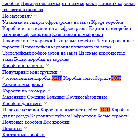
коробки
Прямоугольные картонные коробки
Плоские коробки
из картона на заказ
По материалу
Упаковки из микрогофрокартона на заказ
Крафт коробки
Коробки из пятислойного гофрокартона
Картонные коробки
из микрогофрокартона
Кашированные коробки
Лакированные коробки
Глянцевые коробки
Ламинированные
коробки
Влагостойкая картонная упаковка на заказ
Трехслойный гофрокартон на заказ
Цветные коробки под
заказ
Белые коробки из картона
Коробки в наличии
Популярные конструкции
4-х клапанные коробки
ХИТ
Коробки самосборные
ТОП
Архивные коробки
Коробки по размеру
Маленькие
Средние
Большие
Крупногабаритные
Коробки для всего
Плоские коробки
Коробки для маркетплейсов
ТОП
Коробки
для переезда
Картонные тубусы
Гофролоток
Белые коробки
Почтовые коробки
Все коробки
Новинки
Картонные коробки