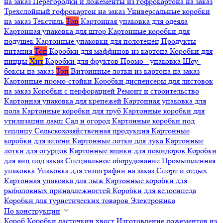
на заказ
Перегородки и ложементы из гофрокартона на заказ
Трехслойный гофрокартон на заказ
Универсальные коробки
на заказ
Текстиль
Топ
Картонная упаковка для одеяла
Картонная упаковка для штор
Картонные коробки для
подушек
Картонные упаковки для полотенец
Продукты
питания
Топ
Коробки для маффинов из картона
Коробки для
пиццы
Хит
Коробки для фруктов
Промо - упаковка
Шоу-
боксы на заказ
Топ
Витринные лотки из картона на заказ
Картонные промо-стойки
Коробки диспенсеры для листовок
на заказ
Коробки с перфорацией
Ремонт и строительство
Картонная упаковка для крепежей
Картонная упаковка для
пола
Картонные коробки для труб
Картонные коробки для
утилизации ламп
Сад и огород
Картонные коробки под
теплицу
Сельскохозяйственная продукция
Картонные
коробки для зелени
Картонные лотки для лука
Картонные
лотки для огурцов
Картонные ящики для помидоров
Коробки
для яиц под заказ
Специальное оборудование
Промышленная
упаковка
Упаковка для типографии на заказ
Спорт и отдых
Картонная упаковка для лыж
Картонные коробки для
рыболовных принадлежностей
Коробки для велосипеда
Коробки для туристических товаров
Электроника
По конструкции
Короб
Коробки ласточкин хвост
Изготовление ложементов из