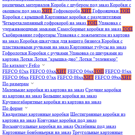
различных материалов
Короба с шубером под заказ
Коробки с
окошком под заказ
ХИТ
Гофрокороба
ХИТ
Гофроящики
ТОП
Коробки с крышкой
Картонные коробки с разделителями
Четырехклапанный гофрокороб на заказ
ТОП
Упаковка с
удерживающими замками
Самосборные коробки на заказ
ТОП
Скобирование гофротары
Упаковка с ложементом из картона
на заказ
Коробки-шкатулки для вашего бизнеса
Коробки с
пластиковыми ручками на заказ
Картонные тубусы на заказ
Гофролотки
Коробки с ручками
Упаковка со шнурками из
картона
Лотки
Лотки "крышка-дно"
Лотки "телевизор"
По каталогу Fefco
FEFCO 02xx
FEFCO 03xx
ХИТ
FEFCO 04xx
ТОП
FEFCO 05xx
FEFCO 06xx
FEFCO 07xx
FEFCO 08xx
ХИТ
FEFCO 09xx
ХИТ
По размерам
Маленькие коробки из картона на заказ
Средние коробки
из картона на заказ
Большие коробки на заказ
Крупногабаритные коробки из картона на заказ
По форме
Квадратные картонные коробки
Шестигранные коробки из
картона на заказ
Конусные коробки под заказ
Восьмиугольные коробки на заказ
Октабины под заказ
Картонные бонбоньерки на заказ
Треугольные картонные