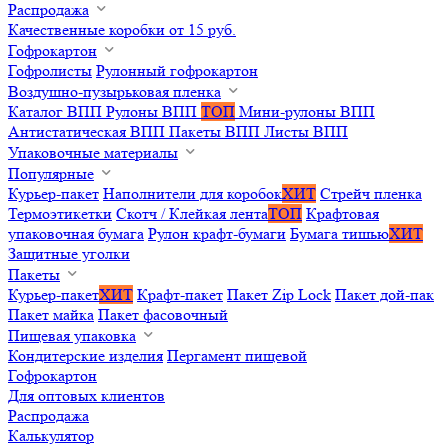
Распродажа
Качественные коробки от 15 руб.
Гофрокартон
Гофролисты
Рулонный гофрокартон
Воздушно-пузырьковая пленка
Каталог ВПП
Рулоны ВПП
ТОП
Мини-рулоны ВПП
Антистатическая ВПП
Пакеты ВПП
Листы ВПП
Упаковочные материалы
Популярные
Курьер-пакет
Наполнители для коробок
ХИТ
Стрейч пленка
Термоэтикетки
Скотч / Клейкая лента
ТОП
Крафтовая
упаковочная бумага
Рулон крафт-бумаги
Бумага тишью
ХИТ
Защитные уголки
Пакеты
Курьер-пакет
ХИТ
Крафт-пакет
Пакет Zip Lock
Пакет дой-пак
Пакет майка
Пакет фасовочный
Пищевая упаковка
Кондитерские изделия
Пергамент пищевой
Гофрокартон
Для оптовых клиентов
Распродажа
Калькулятор