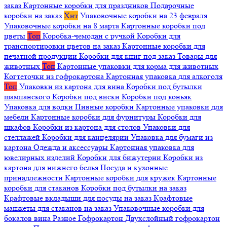
заказ
Картонные коробки для праздников
Подарочные
коробки на заказ
Хит
Упаковочные коробки на 23 февраля
Упаковочные коробки на 8 марта
Картонные коробки под
цветы
Топ
Коробка-чемодан с ручкой
Коробки для
транспортировки цветов на заказ
Картонные коробки для
печатной продукции
Коробки для книг под заказ
Товары для
животных
Топ
Картонные упаковки для корма для животных
Когтеточки из гофрокартона
Картонная упаковка для алкоголя
Топ
Упаковки из картона для вина
Коробки под бутылки
шампанского
Коробки под виски
Коробки под коньяк
Упаковка для водки
Пивные коробки
Картонные упаковки для
мебели
Картонные коробки для фурнитуры
Коробки для
шкафов
Коробки из картона для столов
Упаковки для
стеллажей
Коробки для канцелярии
Упаковка для бумаги из
картона
Одежда и аксессуары
Картонная упаковка для
ювелирных изделий
Коробки для бижутерии
Коробки из
картона для нижнего белья
Посуда и кухонные
принадлежности
Картонные коробки для кружек
Картонные
коробки для стаканов
Коробки под бутылки на заказ
Крафтовые вкладыши для посуды на заказ
Крафтовые
манжеты для стаканов на заказ
Упаковочные коробки для
бокалов вина
Разное
Гофрокартон
Двухслойный гофрокартон