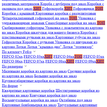
различных материалов
Короба с шубером под заказ
Коробки с
окошком под заказ
ХИТ
Гофрокороба
ХИТ
Гофроящики
ТОП
Коробки с крышкой
Картонные коробки с разделителями
Четырехклапанный гофрокороб на заказ
ТОП
Упаковка с
удерживающими замками
Самосборные коробки на заказ
ТОП
Скобирование гофротары
Упаковка с ложементом из картона
на заказ
Коробки-шкатулки для вашего бизнеса
Коробки с
пластиковыми ручками на заказ
Картонные тубусы на заказ
Гофролотки
Коробки с ручками
Упаковка со шнурками из
картона
Лотки
Лотки "крышка-дно"
Лотки "телевизор"
По каталогу Fefco
FEFCO 02xx
FEFCO 03xx
ХИТ
FEFCO 04xx
ТОП
FEFCO 05xx
FEFCO 06xx
FEFCO 07xx
FEFCO 08xx
ХИТ
FEFCO 09xx
ХИТ
По размерам
Маленькие коробки из картона на заказ
Средние коробки
из картона на заказ
Большие коробки на заказ
Крупногабаритные коробки из картона на заказ
По форме
Квадратные картонные коробки
Шестигранные коробки из
картона на заказ
Конусные коробки под заказ
Восьмиугольные коробки на заказ
Октабины под заказ
Картонные бонбоньерки на заказ
Треугольные картонные