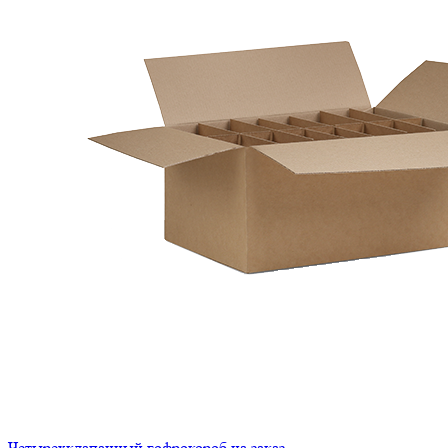
Четырехклапанный гофрокороб на заказ