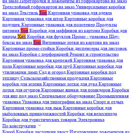
на заказ
Перегородки и ложементы из гофрокартона на заказ
Трехслойный гофрокартон на заказ
Универсальные коробки
на заказ
Текстиль
Топ
Картонная упаковка для одеяла
Картонная упаковка для штор
Картонные коробки для
подушек
Картонные упаковки для полотенец
Продукты
питания
Топ
Коробки для маффинов из картона
Коробки для
пиццы
Хит
Коробки для фруктов
Промо - упаковка
Шоу-
боксы на заказ
Топ
Витринные лотки из картона на заказ
Картонные промо-стойки
Коробки диспенсеры для листовок
на заказ
Коробки с перфорацией
Ремонт и строительство
Картонная упаковка для крепежей
Картонная упаковка для
пола
Картонные коробки для труб
Картонные коробки для
утилизации ламп
Сад и огород
Картонные коробки под
теплицу
Сельскохозяйственная продукция
Картонные
коробки для зелени
Картонные лотки для лука
Картонные
лотки для огурцов
Картонные ящики для помидоров
Коробки
для яиц под заказ
Специальное оборудование
Промышленная
упаковка
Упаковка для типографии на заказ
Спорт и отдых
Картонная упаковка для лыж
Картонные коробки для
рыболовных принадлежностей
Коробки для велосипеда
Коробки для туристических товаров
Электроника
По конструкции
Короб
Коробки ласточкин хвост
Изготовление ложементов из