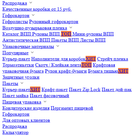
Распродажа
Качественные коробки от 15 руб.
Гофрокартон
Гофролисты
Рулонный гофрокартон
Воздушно-пузырьковая пленка
Каталог ВПП
Рулоны ВПП
ТОП
Мини-рулоны ВПП
Антистатическая ВПП
Пакеты ВПП
Листы ВПП
Упаковочные материалы
Популярные
Курьер-пакет
Наполнители для коробок
ХИТ
Стрейч пленка
Термоэтикетки
Скотч / Клейкая лента
ТОП
Крафтовая
упаковочная бумага
Рулон крафт-бумаги
Бумага тишью
ХИТ
Защитные уголки
Пакеты
Курьер-пакет
ХИТ
Крафт-пакет
Пакет Zip Lock
Пакет дой-пак
Пакет майка
Пакет фасовочный
Пищевая упаковка
Кондитерские изделия
Пергамент пищевой
Гофрокартон
Для оптовых клиентов
Распродажа
Калькулятор