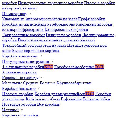
коробки
Прямоугольные картонные коробки
Плоские коробки
из картона на заказ
По материалу
Упаковки из микрогофрокартона на заказ
Крафт коробки
Коробки из пятислойного гофрокартона
Картонные коробки
из микрогофрокартона
Кашированные коробки
Лакированные коробки
Глянцевые коробки
Ламинированные
коробки
Влагостойкая картонная упаковка на заказ
Трехслойный гофрокартон на заказ
Цветные коробки под
заказ
Белые коробки из картона
Коробки в наличии
Популярные конструкции
4-х клапанные коробки
ХИТ
Коробки самосборные
ТОП
Архивные коробки
Коробки по размеру
Маленькие
Средние
Большие
Крупногабаритные
Коробки для всего
Плоские коробки
Коробки для маркетплейсов
ТОП
Коробки
для переезда
Картонные тубусы
Гофролоток
Белые коробки
Почтовые коробки
Все коробки
Новинки
Картонные коробки