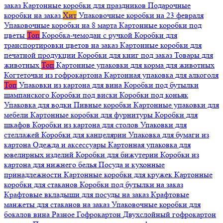
заказ
Картонные коробки для праздников
Подарочные
коробки на заказ
Хит
Упаковочные коробки на 23 февраля
Упаковочные коробки на 8 марта
Картонные коробки под
цветы
Топ
Коробка-чемодан с ручкой
Коробки для
транспортировки цветов на заказ
Картонные коробки для
печатной продукции
Коробки для книг под заказ
Товары для
животных
Топ
Картонные упаковки для корма для животных
Когтеточки из гофрокартона
Картонная упаковка для алкоголя
Топ
Упаковки из картона для вина
Коробки под бутылки
шампанского
Коробки под виски
Коробки под коньяк
Упаковка для водки
Пивные коробки
Картонные упаковки для
мебели
Картонные коробки для фурнитуры
Коробки для
шкафов
Коробки из картона для столов
Упаковки для
стеллажей
Коробки для канцелярии
Упаковка для бумаги из
картона
Одежда и аксессуары
Картонная упаковка для
ювелирных изделий
Коробки для бижутерии
Коробки из
картона для нижнего белья
Посуда и кухонные
принадлежности
Картонные коробки для кружек
Картонные
коробки для стаканов
Коробки под бутылки на заказ
Крафтовые вкладыши для посуды на заказ
Крафтовые
манжеты для стаканов на заказ
Упаковочные коробки для
бокалов вина
Разное
Гофрокартон
Двухслойный гофрокартон