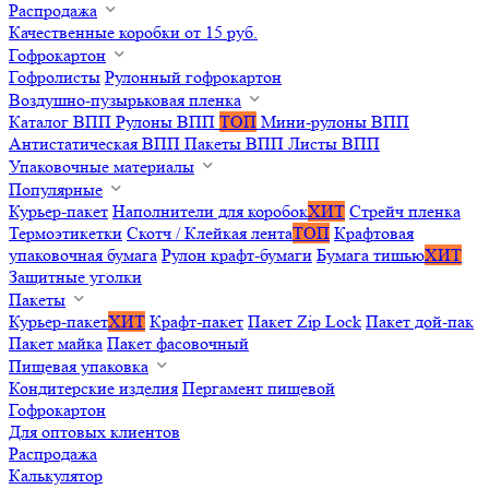
Распродажа
Качественные коробки от 15 руб.
Гофрокартон
Гофролисты
Рулонный гофрокартон
Воздушно-пузырьковая пленка
Каталог ВПП
Рулоны ВПП
ТОП
Мини-рулоны ВПП
Антистатическая ВПП
Пакеты ВПП
Листы ВПП
Упаковочные материалы
Популярные
Курьер-пакет
Наполнители для коробок
ХИТ
Стрейч пленка
Термоэтикетки
Скотч / Клейкая лента
ТОП
Крафтовая
упаковочная бумага
Рулон крафт-бумаги
Бумага тишью
ХИТ
Защитные уголки
Пакеты
Курьер-пакет
ХИТ
Крафт-пакет
Пакет Zip Lock
Пакет дой-пак
Пакет майка
Пакет фасовочный
Пищевая упаковка
Кондитерские изделия
Пергамент пищевой
Гофрокартон
Для оптовых клиентов
Распродажа
Калькулятор