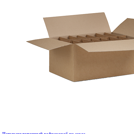
Четырехклапанный гофрокороб на заказ