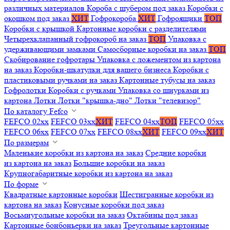
различных материалов
Короба с шубером под заказ
Коробки с
окошком под заказ
ХИТ
Гофрокороба
ХИТ
Гофроящики
ТОП
Коробки с крышкой
Картонные коробки с разделителями
Четырехклапанный гофрокороб на заказ
ТОП
Упаковка с
удерживающими замками
Самосборные коробки на заказ
ТОП
Скобирование гофротары
Упаковка с ложементом из картона
на заказ
Коробки-шкатулки для вашего бизнеса
Коробки с
пластиковыми ручками на заказ
Картонные тубусы на заказ
Гофролотки
Коробки с ручками
Упаковка со шнурками из
картона
Лотки
Лотки "крышка-дно"
Лотки "телевизор"
По каталогу Fefco
FEFCO 02xx
FEFCO 03xx
ХИТ
FEFCO 04xx
ТОП
FEFCO 05xx
FEFCO 06xx
FEFCO 07xx
FEFCO 08xx
ХИТ
FEFCO 09xx
ХИТ
По размерам
Маленькие коробки из картона на заказ
Средние коробки
из картона на заказ
Большие коробки на заказ
Крупногабаритные коробки из картона на заказ
По форме
Квадратные картонные коробки
Шестигранные коробки из
картона на заказ
Конусные коробки под заказ
Восьмиугольные коробки на заказ
Октабины под заказ
Картонные бонбоньерки на заказ
Треугольные картонные