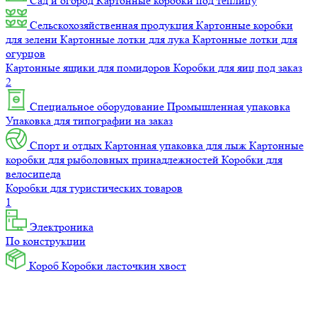
Сад и огород
Картонные коробки под теплицу
Сельскохозяйственная продукция
Картонные коробки
для зелени
Картонные лотки для лука
Картонные лотки для
огурцов
Картонные ящики для помидоров
Коробки для яиц под заказ
2
Специальное оборудование
Промышленная упаковка
Упаковка для типографии на заказ
Спорт и отдых
Картонная упаковка для лыж
Картонные
коробки для рыболовных принадлежностей
Коробки для
велосипеда
Коробки для туристических товаров
1
Электроника
По конструкции
Короб
Коробки ласточкин хвост