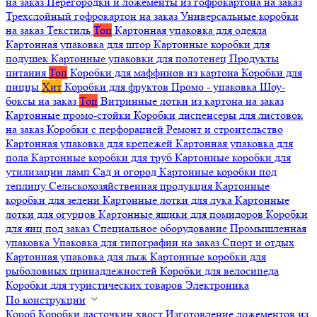
на заказ
Перегородки и ложементы из гофрокартона на заказ
Трехслойный гофрокартон на заказ
Универсальные коробки
на заказ
Текстиль
Топ
Картонная упаковка для одеяла
Картонная упаковка для штор
Картонные коробки для
подушек
Картонные упаковки для полотенец
Продукты
питания
Топ
Коробки для маффинов из картона
Коробки для
пиццы
Хит
Коробки для фруктов
Промо - упаковка
Шоу-
боксы на заказ
Топ
Витринные лотки из картона на заказ
Картонные промо-стойки
Коробки диспенсеры для листовок
на заказ
Коробки с перфорацией
Ремонт и строительство
Картонная упаковка для крепежей
Картонная упаковка для
пола
Картонные коробки для труб
Картонные коробки для
утилизации ламп
Сад и огород
Картонные коробки под
теплицу
Сельскохозяйственная продукция
Картонные
коробки для зелени
Картонные лотки для лука
Картонные
лотки для огурцов
Картонные ящики для помидоров
Коробки
для яиц под заказ
Специальное оборудование
Промышленная
упаковка
Упаковка для типографии на заказ
Спорт и отдых
Картонная упаковка для лыж
Картонные коробки для
рыболовных принадлежностей
Коробки для велосипеда
Коробки для туристических товаров
Электроника
По конструкции
Короб
Коробки ласточкин хвост
Изготовление ложементов из