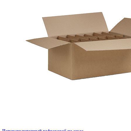
Четырехклапанный гофрокороб на заказ