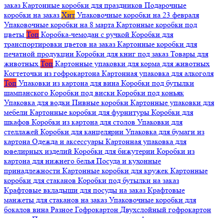
заказ
Картонные коробки для праздников
Подарочные
коробки на заказ
Хит
Упаковочные коробки на 23 февраля
Упаковочные коробки на 8 марта
Картонные коробки под
цветы
Топ
Коробка-чемодан с ручкой
Коробки для
транспортировки цветов на заказ
Картонные коробки для
печатной продукции
Коробки для книг под заказ
Товары для
животных
Топ
Картонные упаковки для корма для животных
Когтеточки из гофрокартона
Картонная упаковка для алкоголя
Топ
Упаковки из картона для вина
Коробки под бутылки
шампанского
Коробки под виски
Коробки под коньяк
Упаковка для водки
Пивные коробки
Картонные упаковки для
мебели
Картонные коробки для фурнитуры
Коробки для
шкафов
Коробки из картона для столов
Упаковки для
стеллажей
Коробки для канцелярии
Упаковка для бумаги из
картона
Одежда и аксессуары
Картонная упаковка для
ювелирных изделий
Коробки для бижутерии
Коробки из
картона для нижнего белья
Посуда и кухонные
принадлежности
Картонные коробки для кружек
Картонные
коробки для стаканов
Коробки под бутылки на заказ
Крафтовые вкладыши для посуды на заказ
Крафтовые
манжеты для стаканов на заказ
Упаковочные коробки для
бокалов вина
Разное
Гофрокартон
Двухслойный гофрокартон