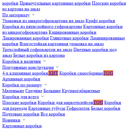
коробки
Прямоугольные картонные коробки
Плоские коробки
из картона на заказ
По материалу
Упаковки из микрогофрокартона на заказ
Крафт коробки
Коробки из пятислойного гофрокартона
Картонные коробки
из микрогофрокартона
Кашированные коробки
Лакированные коробки
Глянцевые коробки
Ламинированные
коробки
Влагостойкая картонная упаковка на заказ
Трехслойный гофрокартон на заказ
Цветные коробки под
заказ
Белые коробки из картона
Коробки в наличии
Популярные конструкции
4-х клапанные коробки
ХИТ
Коробки самосборные
ТОП
Архивные коробки
Коробки по размеру
Маленькие
Средние
Большие
Крупногабаритные
Коробки для всего
Плоские коробки
Коробки для маркетплейсов
ТОП
Коробки
для переезда
Картонные тубусы
Гофролоток
Белые коробки
Почтовые коробки
Все коробки
Новинки
Картонные коробки