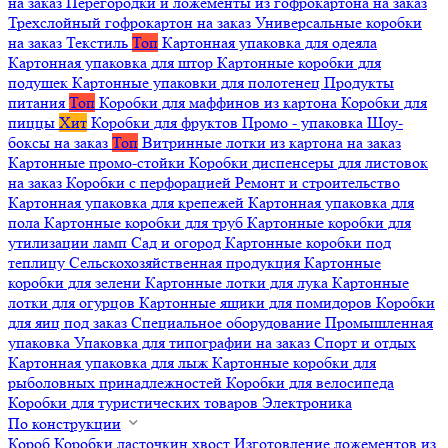
на заказ
Перегородки и ложементы из гофрокартона на заказ
Трехслойный гофрокартон на заказ
Универсальные коробки
на заказ
Текстиль
Топ
Картонная упаковка для одеяла
Картонная упаковка для штор
Картонные коробки для
подушек
Картонные упаковки для полотенец
Продукты
питания
Топ
Коробки для маффинов из картона
Коробки для
пиццы
Хит
Коробки для фруктов
Промо - упаковка
Шоу-
боксы на заказ
Топ
Витринные лотки из картона на заказ
Картонные промо-стойки
Коробки диспенсеры для листовок
на заказ
Коробки с перфорацией
Ремонт и строительство
Картонная упаковка для крепежей
Картонная упаковка для
пола
Картонные коробки для труб
Картонные коробки для
утилизации ламп
Сад и огород
Картонные коробки под
теплицу
Сельскохозяйственная продукция
Картонные
коробки для зелени
Картонные лотки для лука
Картонные
лотки для огурцов
Картонные ящики для помидоров
Коробки
для яиц под заказ
Специальное оборудование
Промышленная
упаковка
Упаковка для типографии на заказ
Спорт и отдых
Картонная упаковка для лыж
Картонные коробки для
рыболовных принадлежностей
Коробки для велосипеда
Коробки для туристических товаров
Электроника
По конструкции
Короб
Коробки ласточкин хвост
Изготовление ложементов из