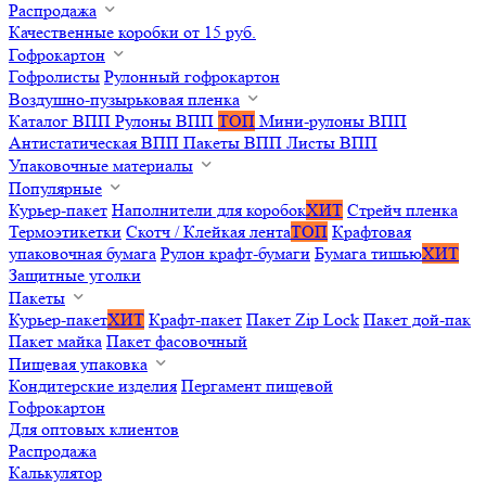
Распродажа
Качественные коробки от 15 руб.
Гофрокартон
Гофролисты
Рулонный гофрокартон
Воздушно-пузырьковая пленка
Каталог ВПП
Рулоны ВПП
ТОП
Мини-рулоны ВПП
Антистатическая ВПП
Пакеты ВПП
Листы ВПП
Упаковочные материалы
Популярные
Курьер-пакет
Наполнители для коробок
ХИТ
Стрейч пленка
Термоэтикетки
Скотч / Клейкая лента
ТОП
Крафтовая
упаковочная бумага
Рулон крафт-бумаги
Бумага тишью
ХИТ
Защитные уголки
Пакеты
Курьер-пакет
ХИТ
Крафт-пакет
Пакет Zip Lock
Пакет дой-пак
Пакет майка
Пакет фасовочный
Пищевая упаковка
Кондитерские изделия
Пергамент пищевой
Гофрокартон
Для оптовых клиентов
Распродажа
Калькулятор