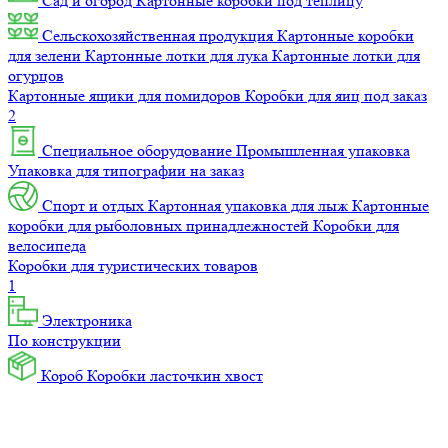
Сад и огород
Картонные коробки под теплицу
Сельскохозяйственная продукция
Картонные коробки
для зелени
Картонные лотки для лука
Картонные лотки для
огурцов
Картонные ящики для помидоров
Коробки для яиц под заказ
2
Специальное оборудование
Промышленная упаковка
Упаковка для типографии на заказ
Спорт и отдых
Картонная упаковка для лыж
Картонные
коробки для рыболовных принадлежностей
Коробки для
велосипеда
Коробки для туристических товаров
1
Электроника
По конструкции
Короб
Коробки ласточкин хвост