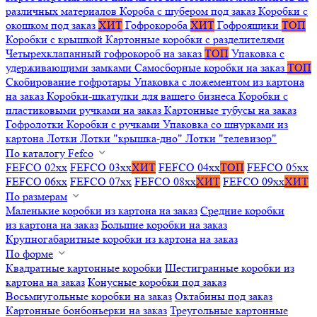
различных материалов
Короба с шубером под заказ
Коробки с
окошком под заказ
ХИТ
Гофрокороба
ХИТ
Гофроящики
ТОП
Коробки с крышкой
Картонные коробки с разделителями
Четырехклапанный гофрокороб на заказ
ТОП
Упаковка с
удерживающими замками
Самосборные коробки на заказ
ТОП
Скобирование гофротары
Упаковка с ложементом из картона
на заказ
Коробки-шкатулки для вашего бизнеса
Коробки с
пластиковыми ручками на заказ
Картонные тубусы на заказ
Гофролотки
Коробки с ручками
Упаковка со шнурками из
картона
Лотки
Лотки "крышка-дно"
Лотки "телевизор"
По каталогу Fefco
FEFCO 02xx
FEFCO 03xx
ХИТ
FEFCO 04xx
ТОП
FEFCO 05xx
FEFCO 06xx
FEFCO 07xx
FEFCO 08xx
ХИТ
FEFCO 09xx
ХИТ
По размерам
Маленькие коробки из картона на заказ
Средние коробки
из картона на заказ
Большие коробки на заказ
Крупногабаритные коробки из картона на заказ
По форме
Квадратные картонные коробки
Шестигранные коробки из
картона на заказ
Конусные коробки под заказ
Восьмиугольные коробки на заказ
Октабины под заказ
Картонные бонбоньерки на заказ
Треугольные картонные