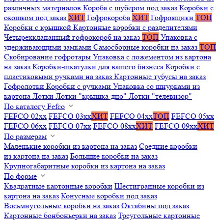
различных материалов
Короба с шубером под заказ
Коробки с
окошком под заказ
ХИТ
Гофрокороба
ХИТ
Гофроящики
ТОП
Коробки с крышкой
Картонные коробки с разделителями
Четырехклапанный гофрокороб на заказ
ТОП
Упаковка с
удерживающими замками
Самосборные коробки на заказ
ТОП
Скобирование гофротары
Упаковка с ложементом из картона
на заказ
Коробки-шкатулки для вашего бизнеса
Коробки с
пластиковыми ручками на заказ
Картонные тубусы на заказ
Гофролотки
Коробки с ручками
Упаковка со шнурками из
картона
Лотки
Лотки "крышка-дно"
Лотки "телевизор"
По каталогу Fefco
FEFCO 02xx
FEFCO 03xx
ХИТ
FEFCO 04xx
ТОП
FEFCO 05xx
FEFCO 06xx
FEFCO 07xx
FEFCO 08xx
ХИТ
FEFCO 09xx
ХИТ
По размерам
Маленькие коробки из картона на заказ
Средние коробки
из картона на заказ
Большие коробки на заказ
Крупногабаритные коробки из картона на заказ
По форме
Квадратные картонные коробки
Шестигранные коробки из
картона на заказ
Конусные коробки под заказ
Восьмиугольные коробки на заказ
Октабины под заказ
Картонные бонбоньерки на заказ
Треугольные картонные