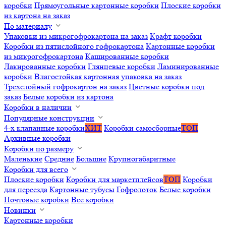
коробки
Прямоугольные картонные коробки
Плоские коробки
из картона на заказ
По материалу
Упаковки из микрогофрокартона на заказ
Крафт коробки
Коробки из пятислойного гофрокартона
Картонные коробки
из микрогофрокартона
Кашированные коробки
Лакированные коробки
Глянцевые коробки
Ламинированные
коробки
Влагостойкая картонная упаковка на заказ
Трехслойный гофрокартон на заказ
Цветные коробки под
заказ
Белые коробки из картона
Коробки в наличии
Популярные конструкции
4-х клапанные коробки
ХИТ
Коробки самосборные
ТОП
Архивные коробки
Коробки по размеру
Маленькие
Средние
Большие
Крупногабаритные
Коробки для всего
Плоские коробки
Коробки для маркетплейсов
ТОП
Коробки
для переезда
Картонные тубусы
Гофролоток
Белые коробки
Почтовые коробки
Все коробки
Новинки
Картонные коробки