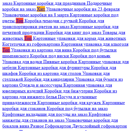
заказ
Картонные коробки для праздников
Подарочные
коробки на заказ
Хит
Упаковочные коробки на 23 февраля
Упаковочные коробки на 8 марта
Картонные коробки под
цветы
Топ
Коробка-чемодан с ручкой
Коробки для
транспортировки цветов на заказ
Картонные коробки для
печатной продукции
Коробки для книг под заказ
Товары для
животных
Топ
Картонные упаковки для корма для животных
Когтеточки из гофрокартона
Картонная упаковка для алкоголя
Топ
Упаковки из картона для вина
Коробки под бутылки
шампанского
Коробки под виски
Коробки под коньяк
Упаковка для водки
Пивные коробки
Картонные упаковки для
мебели
Картонные коробки для фурнитуры
Коробки для
шкафов
Коробки из картона для столов
Упаковки для
стеллажей
Коробки для канцелярии
Упаковка для бумаги из
картона
Одежда и аксессуары
Картонная упаковка для
ювелирных изделий
Коробки для бижутерии
Коробки из
картона для нижнего белья
Посуда и кухонные
принадлежности
Картонные коробки для кружек
Картонные
коробки для стаканов
Коробки под бутылки на заказ
Крафтовые вкладыши для посуды на заказ
Крафтовые
манжеты для стаканов на заказ
Упаковочные коробки для
бокалов вина
Разное
Гофрокартон
Двухслойный гофрокартон