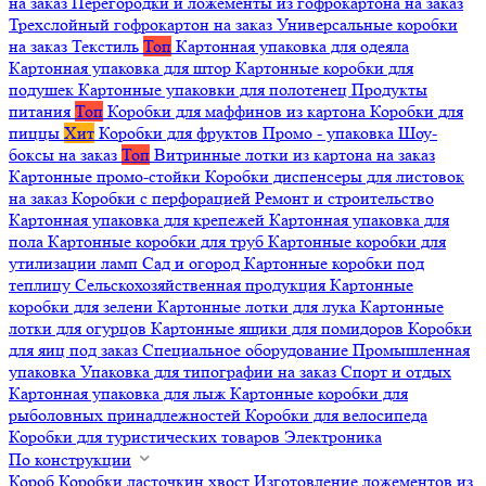
на заказ
Перегородки и ложементы из гофрокартона на заказ
Трехслойный гофрокартон на заказ
Универсальные коробки
на заказ
Текстиль
Топ
Картонная упаковка для одеяла
Картонная упаковка для штор
Картонные коробки для
подушек
Картонные упаковки для полотенец
Продукты
питания
Топ
Коробки для маффинов из картона
Коробки для
пиццы
Хит
Коробки для фруктов
Промо - упаковка
Шоу-
боксы на заказ
Топ
Витринные лотки из картона на заказ
Картонные промо-стойки
Коробки диспенсеры для листовок
на заказ
Коробки с перфорацией
Ремонт и строительство
Картонная упаковка для крепежей
Картонная упаковка для
пола
Картонные коробки для труб
Картонные коробки для
утилизации ламп
Сад и огород
Картонные коробки под
теплицу
Сельскохозяйственная продукция
Картонные
коробки для зелени
Картонные лотки для лука
Картонные
лотки для огурцов
Картонные ящики для помидоров
Коробки
для яиц под заказ
Специальное оборудование
Промышленная
упаковка
Упаковка для типографии на заказ
Спорт и отдых
Картонная упаковка для лыж
Картонные коробки для
рыболовных принадлежностей
Коробки для велосипеда
Коробки для туристических товаров
Электроника
По конструкции
Короб
Коробки ласточкин хвост
Изготовление ложементов из