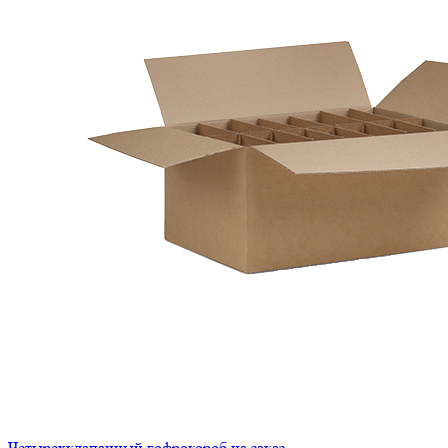
Четырехклапанный гофрокороб на заказ