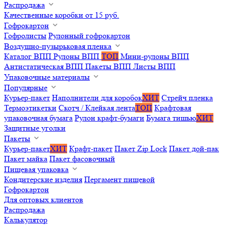
Распродажа
Качественные коробки от 15 руб.
Гофрокартон
Гофролисты
Рулонный гофрокартон
Воздушно-пузырьковая пленка
Каталог ВПП
Рулоны ВПП
ТОП
Мини-рулоны ВПП
Антистатическая ВПП
Пакеты ВПП
Листы ВПП
Упаковочные материалы
Популярные
Курьер-пакет
Наполнители для коробок
ХИТ
Стрейч пленка
Термоэтикетки
Скотч / Клейкая лента
ТОП
Крафтовая
упаковочная бумага
Рулон крафт-бумаги
Бумага тишью
ХИТ
Защитные уголки
Пакеты
Курьер-пакет
ХИТ
Крафт-пакет
Пакет Zip Lock
Пакет дой-пак
Пакет майка
Пакет фасовочный
Пищевая упаковка
Кондитерские изделия
Пергамент пищевой
Гофрокартон
Для оптовых клиентов
Распродажа
Калькулятор