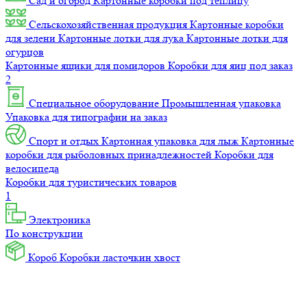
Сад и огород
Картонные коробки под теплицу
Сельскохозяйственная продукция
Картонные коробки
для зелени
Картонные лотки для лука
Картонные лотки для
огурцов
Картонные ящики для помидоров
Коробки для яиц под заказ
2
Специальное оборудование
Промышленная упаковка
Упаковка для типографии на заказ
Спорт и отдых
Картонная упаковка для лыж
Картонные
коробки для рыболовных принадлежностей
Коробки для
велосипеда
Коробки для туристических товаров
1
Электроника
По конструкции
Короб
Коробки ласточкин хвост