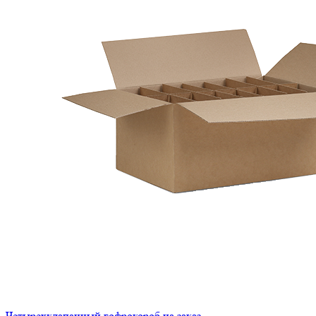
Четырехклапанный гофрокороб на заказ