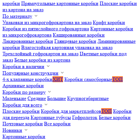
коробки
Прямоугольные картонные коробки
Плоские коробки
из картона на заказ
По материалу
Упаковки из микрогофрокартона на заказ
Крафт коробки
Коробки из пятислойного гофрокартона
Картонные коробки
из микрогофрокартона
Кашированные коробки
Лакированные коробки
Глянцевые коробки
Ламинированные
коробки
Влагостойкая картонная упаковка на заказ
Трехслойный гофрокартон на заказ
Цветные коробки под
заказ
Белые коробки из картона
Коробки в наличии
Популярные конструкции
4-х клапанные коробки
ХИТ
Коробки самосборные
ТОП
Архивные коробки
Коробки по размеру
Маленькие
Средние
Большие
Крупногабаритные
Коробки для всего
Плоские коробки
Коробки для маркетплейсов
ТОП
Коробки
для переезда
Картонные тубусы
Гофролоток
Белые коробки
Почтовые коробки
Все коробки
Новинки
Картонные коробки