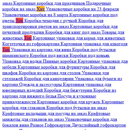
заказ
Картонные коробки для праздников
Подарочные
коробки на заказ
Хит
Упаковочные коробки на 23 февраля
Упаковочные коробки на 8 марта
Картонные коробки под
цветы
Топ
Коробка-чемодан с ручкой
Коробки для
транспортировки цветов на заказ
Картонные коробки для
печатной продукции
Коробки для книг под заказ
Товары для
животных
Топ
Картонные упаковки для корма для животных
Когтеточки из гофрокартона
Картонная упаковка для алкоголя
Топ
Упаковки из картона для вина
Коробки под бутылки
шампанского
Коробки под виски
Коробки под коньяк
Упаковка для водки
Пивные коробки
Картонные упаковки для
мебели
Картонные коробки для фурнитуры
Коробки для
шкафов
Коробки из картона для столов
Упаковки для
стеллажей
Коробки для канцелярии
Упаковка для бумаги из
картона
Одежда и аксессуары
Картонная упаковка для
ювелирных изделий
Коробки для бижутерии
Коробки из
картона для нижнего белья
Посуда и кухонные
принадлежности
Картонные коробки для кружек
Картонные
коробки для стаканов
Коробки под бутылки на заказ
Крафтовые вкладыши для посуды на заказ
Крафтовые
манжеты для стаканов на заказ
Упаковочные коробки для
бокалов вина
Разное
Гофрокартон
Двухслойный гофрокартон