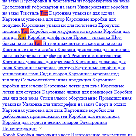
на заказ
Перегородки и ложементы из гофрокартона на заказ
Трехслойный гофрокартон на заказ
Универсальные коробки
на заказ
Текстиль
Топ
Картонная упаковка для одеяла
Картонная упаковка для штор
Картонные коробки для
подушек
Картонные упаковки для полотенец
Продукты
питания
Топ
Коробки для маффинов из картона
Коробки для
пиццы
Хит
Коробки для фруктов
Промо - упаковка
Шоу-
боксы на заказ
Топ
Витринные лотки из картона на заказ
Картонные промо-стойки
Коробки диспенсеры для листовок
на заказ
Коробки с перфорацией
Ремонт и строительство
Картонная упаковка для крепежей
Картонная упаковка для
пола
Картонные коробки для труб
Картонные коробки для
утилизации ламп
Сад и огород
Картонные коробки под
теплицу
Сельскохозяйственная продукция
Картонные
коробки для зелени
Картонные лотки для лука
Картонные
лотки для огурцов
Картонные ящики для помидоров
Коробки
для яиц под заказ
Специальное оборудование
Промышленная
упаковка
Упаковка для типографии на заказ
Спорт и отдых
Картонная упаковка для лыж
Картонные коробки для
рыболовных принадлежностей
Коробки для велосипеда
Коробки для туристических товаров
Электроника
По конструкции
Короб
Коробки ласточкин хвост
Изготовление ложементов из