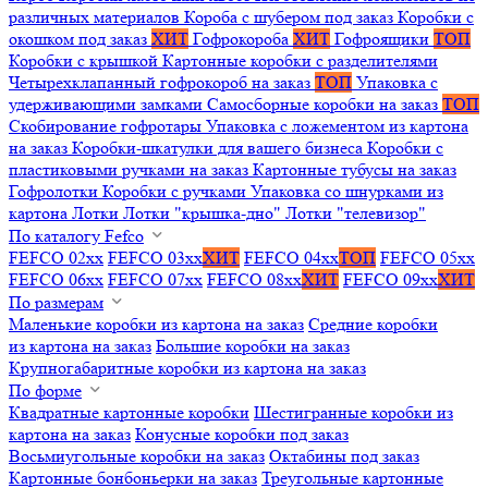
различных материалов
Короба с шубером под заказ
Коробки с
окошком под заказ
ХИТ
Гофрокороба
ХИТ
Гофроящики
ТОП
Коробки с крышкой
Картонные коробки с разделителями
Четырехклапанный гофрокороб на заказ
ТОП
Упаковка с
удерживающими замками
Самосборные коробки на заказ
ТОП
Скобирование гофротары
Упаковка с ложементом из картона
на заказ
Коробки-шкатулки для вашего бизнеса
Коробки с
пластиковыми ручками на заказ
Картонные тубусы на заказ
Гофролотки
Коробки с ручками
Упаковка со шнурками из
картона
Лотки
Лотки "крышка-дно"
Лотки "телевизор"
По каталогу Fefco
FEFCO 02xx
FEFCO 03xx
ХИТ
FEFCO 04xx
ТОП
FEFCO 05xx
FEFCO 06xx
FEFCO 07xx
FEFCO 08xx
ХИТ
FEFCO 09xx
ХИТ
По размерам
Маленькие коробки из картона на заказ
Средние коробки
из картона на заказ
Большие коробки на заказ
Крупногабаритные коробки из картона на заказ
По форме
Квадратные картонные коробки
Шестигранные коробки из
картона на заказ
Конусные коробки под заказ
Восьмиугольные коробки на заказ
Октабины под заказ
Картонные бонбоньерки на заказ
Треугольные картонные