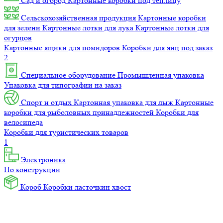
Сад и огород
Картонные коробки под теплицу
Сельскохозяйственная продукция
Картонные коробки
для зелени
Картонные лотки для лука
Картонные лотки для
огурцов
Картонные ящики для помидоров
Коробки для яиц под заказ
2
Специальное оборудование
Промышленная упаковка
Упаковка для типографии на заказ
Спорт и отдых
Картонная упаковка для лыж
Картонные
коробки для рыболовных принадлежностей
Коробки для
велосипеда
Коробки для туристических товаров
1
Электроника
По конструкции
Короб
Коробки ласточкин хвост