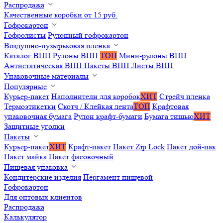
Распродажа
Качественные коробки от 15 руб.
Гофрокартон
Гофролисты
Рулонный гофрокартон
Воздушно-пузырьковая пленка
Каталог ВПП
Рулоны ВПП
ТОП
Мини-рулоны ВПП
Антистатическая ВПП
Пакеты ВПП
Листы ВПП
Упаковочные материалы
Популярные
Курьер-пакет
Наполнители для коробок
ХИТ
Стрейч пленка
Термоэтикетки
Скотч / Клейкая лента
ТОП
Крафтовая
упаковочная бумага
Рулон крафт-бумаги
Бумага тишью
ХИТ
Защитные уголки
Пакеты
Курьер-пакет
ХИТ
Крафт-пакет
Пакет Zip Lock
Пакет дой-пак
Пакет майка
Пакет фасовочный
Пищевая упаковка
Кондитерские изделия
Пергамент пищевой
Гофрокартон
Для оптовых клиентов
Распродажа
Калькулятор