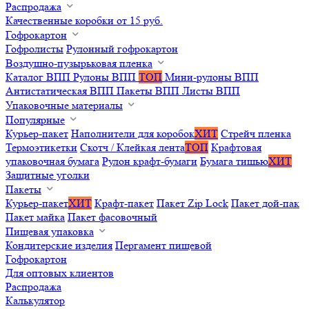
Распродажа
Качественные коробки от 15 руб.
Гофрокартон
Гофролисты
Рулонный гофрокартон
Воздушно-пузырьковая пленка
Каталог ВПП
Рулоны ВПП
ТОП
Мини-рулоны ВПП
Антистатическая ВПП
Пакеты ВПП
Листы ВПП
Упаковочные материалы
Популярные
Курьер-пакет
Наполнители для коробок
ХИТ
Стрейч пленка
Термоэтикетки
Скотч / Клейкая лента
ТОП
Крафтовая
упаковочная бумага
Рулон крафт-бумаги
Бумага тишью
ХИТ
Защитные уголки
Пакеты
Курьер-пакет
ХИТ
Крафт-пакет
Пакет Zip Lock
Пакет дой-пак
Пакет майка
Пакет фасовочный
Пищевая упаковка
Кондитерские изделия
Пергамент пищевой
Гофрокартон
Для оптовых клиентов
Распродажа
Калькулятор