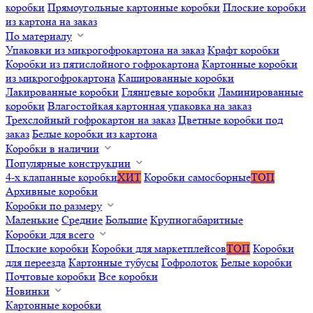
коробки
Прямоугольные картонные коробки
Плоские коробки
из картона на заказ
По материалу
Упаковки из микрогофрокартона на заказ
Крафт коробки
Коробки из пятислойного гофрокартона
Картонные коробки
из микрогофрокартона
Кашированные коробки
Лакированные коробки
Глянцевые коробки
Ламинированные
коробки
Влагостойкая картонная упаковка на заказ
Трехслойный гофрокартон на заказ
Цветные коробки под
заказ
Белые коробки из картона
Коробки в наличии
Популярные конструкции
4-х клапанные коробки
ХИТ
Коробки самосборные
ТОП
Архивные коробки
Коробки по размеру
Маленькие
Средние
Большие
Крупногабаритные
Коробки для всего
Плоские коробки
Коробки для маркетплейсов
ТОП
Коробки
для переезда
Картонные тубусы
Гофролоток
Белые коробки
Почтовые коробки
Все коробки
Новинки
Картонные коробки