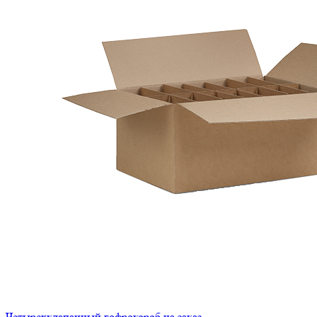
Четырехклапанный гофрокороб на заказ