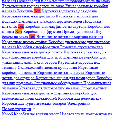
на заказ
Перегородки и ложементы из гофрокартона на заказ
Трехслойный гофрокартон на заказ
Универсальные коробки
на заказ
Текстиль
Топ
Картонная упаковка для одеяла
Картонная упаковка для штор
Картонные коробки для
подушек
Картонные упаковки для полотенец
Продукты
питания
Топ
Коробки для маффинов из картона
Коробки для
пиццы
Хит
Коробки для фруктов
Промо - упаковка
Шоу-
боксы на заказ
Топ
Витринные лотки из картона на заказ
Картонные промо-стойки
Коробки диспенсеры для листовок
на заказ
Коробки с перфорацией
Ремонт и строительство
Картонная упаковка для крепежей
Картонная упаковка для
пола
Картонные коробки для труб
Картонные коробки для
утилизации ламп
Сад и огород
Картонные коробки под
теплицу
Сельскохозяйственная продукция
Картонные
коробки для зелени
Картонные лотки для лука
Картонные
лотки для огурцов
Картонные ящики для помидоров
Коробки
для яиц под заказ
Специальное оборудование
Промышленная
упаковка
Упаковка для типографии на заказ
Спорт и отдых
Картонная упаковка для лыж
Картонные коробки для
рыболовных принадлежностей
Коробки для велосипеда
Коробки для туристических товаров
Электроника
По конструкции
Короб
Коробки ласточкин хвост
Изготовление ложементов из