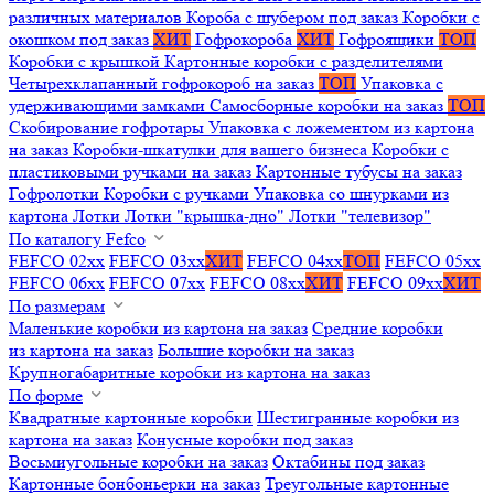
различных материалов
Короба с шубером под заказ
Коробки с
окошком под заказ
ХИТ
Гофрокороба
ХИТ
Гофроящики
ТОП
Коробки с крышкой
Картонные коробки с разделителями
Четырехклапанный гофрокороб на заказ
ТОП
Упаковка с
удерживающими замками
Самосборные коробки на заказ
ТОП
Скобирование гофротары
Упаковка с ложементом из картона
на заказ
Коробки-шкатулки для вашего бизнеса
Коробки с
пластиковыми ручками на заказ
Картонные тубусы на заказ
Гофролотки
Коробки с ручками
Упаковка со шнурками из
картона
Лотки
Лотки "крышка-дно"
Лотки "телевизор"
По каталогу Fefco
FEFCO 02xx
FEFCO 03xx
ХИТ
FEFCO 04xx
ТОП
FEFCO 05xx
FEFCO 06xx
FEFCO 07xx
FEFCO 08xx
ХИТ
FEFCO 09xx
ХИТ
По размерам
Маленькие коробки из картона на заказ
Средние коробки
из картона на заказ
Большие коробки на заказ
Крупногабаритные коробки из картона на заказ
По форме
Квадратные картонные коробки
Шестигранные коробки из
картона на заказ
Конусные коробки под заказ
Восьмиугольные коробки на заказ
Октабины под заказ
Картонные бонбоньерки на заказ
Треугольные картонные