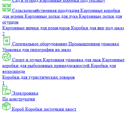
Сад и огород
Картонные коробки под теплицу
Сельскохозяйственная продукция
Картонные коробки
для зелени
Картонные лотки для лука
Картонные лотки для
огурцов
Картонные ящики для помидоров
Коробки для яиц под заказ
2
Специальное оборудование
Промышленная упаковка
Упаковка для типографии на заказ
Спорт и отдых
Картонная упаковка для лыж
Картонные
коробки для рыболовных принадлежностей
Коробки для
велосипеда
Коробки для туристических товаров
1
Электроника
По конструкции
Короб
Коробки ласточкин хвост