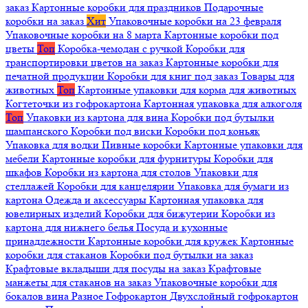
заказ
Картонные коробки для праздников
Подарочные
коробки на заказ
Хит
Упаковочные коробки на 23 февраля
Упаковочные коробки на 8 марта
Картонные коробки под
цветы
Топ
Коробка-чемодан с ручкой
Коробки для
транспортировки цветов на заказ
Картонные коробки для
печатной продукции
Коробки для книг под заказ
Товары для
животных
Топ
Картонные упаковки для корма для животных
Когтеточки из гофрокартона
Картонная упаковка для алкоголя
Топ
Упаковки из картона для вина
Коробки под бутылки
шампанского
Коробки под виски
Коробки под коньяк
Упаковка для водки
Пивные коробки
Картонные упаковки для
мебели
Картонные коробки для фурнитуры
Коробки для
шкафов
Коробки из картона для столов
Упаковки для
стеллажей
Коробки для канцелярии
Упаковка для бумаги из
картона
Одежда и аксессуары
Картонная упаковка для
ювелирных изделий
Коробки для бижутерии
Коробки из
картона для нижнего белья
Посуда и кухонные
принадлежности
Картонные коробки для кружек
Картонные
коробки для стаканов
Коробки под бутылки на заказ
Крафтовые вкладыши для посуды на заказ
Крафтовые
манжеты для стаканов на заказ
Упаковочные коробки для
бокалов вина
Разное
Гофрокартон
Двухслойный гофрокартон