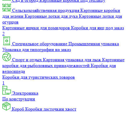
Сад и огород
Картонные коробки под теплицу
Сельскохозяйственная продукция
Картонные коробки
для зелени
Картонные лотки для лука
Картонные лотки для
огурцов
Картонные ящики для помидоров
Коробки для яиц под заказ
2
Специальное оборудование
Промышленная упаковка
Упаковка для типографии на заказ
Спорт и отдых
Картонная упаковка для лыж
Картонные
коробки для рыболовных принадлежностей
Коробки для
велосипеда
Коробки для туристических товаров
1
Электроника
По конструкции
Короб
Коробки ласточкин хвост