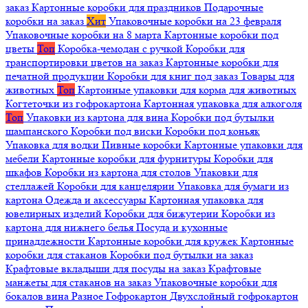
заказ
Картонные коробки для праздников
Подарочные
коробки на заказ
Хит
Упаковочные коробки на 23 февраля
Упаковочные коробки на 8 марта
Картонные коробки под
цветы
Топ
Коробка-чемодан с ручкой
Коробки для
транспортировки цветов на заказ
Картонные коробки для
печатной продукции
Коробки для книг под заказ
Товары для
животных
Топ
Картонные упаковки для корма для животных
Когтеточки из гофрокартона
Картонная упаковка для алкоголя
Топ
Упаковки из картона для вина
Коробки под бутылки
шампанского
Коробки под виски
Коробки под коньяк
Упаковка для водки
Пивные коробки
Картонные упаковки для
мебели
Картонные коробки для фурнитуры
Коробки для
шкафов
Коробки из картона для столов
Упаковки для
стеллажей
Коробки для канцелярии
Упаковка для бумаги из
картона
Одежда и аксессуары
Картонная упаковка для
ювелирных изделий
Коробки для бижутерии
Коробки из
картона для нижнего белья
Посуда и кухонные
принадлежности
Картонные коробки для кружек
Картонные
коробки для стаканов
Коробки под бутылки на заказ
Крафтовые вкладыши для посуды на заказ
Крафтовые
манжеты для стаканов на заказ
Упаковочные коробки для
бокалов вина
Разное
Гофрокартон
Двухслойный гофрокартон