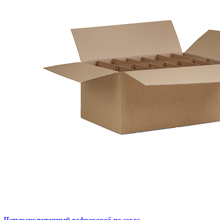
Четырехклапанный гофрокороб на заказ