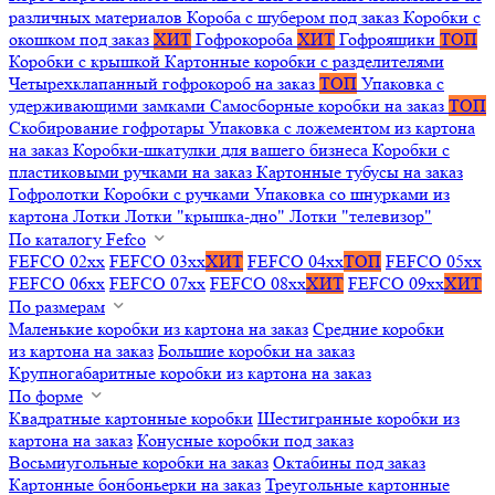
различных материалов
Короба с шубером под заказ
Коробки с
окошком под заказ
ХИТ
Гофрокороба
ХИТ
Гофроящики
ТОП
Коробки с крышкой
Картонные коробки с разделителями
Четырехклапанный гофрокороб на заказ
ТОП
Упаковка с
удерживающими замками
Самосборные коробки на заказ
ТОП
Скобирование гофротары
Упаковка с ложементом из картона
на заказ
Коробки-шкатулки для вашего бизнеса
Коробки с
пластиковыми ручками на заказ
Картонные тубусы на заказ
Гофролотки
Коробки с ручками
Упаковка со шнурками из
картона
Лотки
Лотки "крышка-дно"
Лотки "телевизор"
По каталогу Fefco
FEFCO 02xx
FEFCO 03xx
ХИТ
FEFCO 04xx
ТОП
FEFCO 05xx
FEFCO 06xx
FEFCO 07xx
FEFCO 08xx
ХИТ
FEFCO 09xx
ХИТ
По размерам
Маленькие коробки из картона на заказ
Средние коробки
из картона на заказ
Большие коробки на заказ
Крупногабаритные коробки из картона на заказ
По форме
Квадратные картонные коробки
Шестигранные коробки из
картона на заказ
Конусные коробки под заказ
Восьмиугольные коробки на заказ
Октабины под заказ
Картонные бонбоньерки на заказ
Треугольные картонные