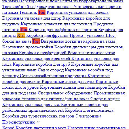
на заказ
Перегородки и ложементы из гофрокартона на заказ
Трехслойный гофрокартон на заказ
Универсальные коробки
на заказ
Текстиль
Топ
Картонная упаковка для одеяла
Картонная упаковка для штор
Картонные коробки для
подушек
Картонные упаковки для полотенец
Продукты
питания
Топ
Коробки для маффинов из картона
Коробки для
пиццы
Хит
Коробки для фруктов
Промо - упаковка
Шоу-
боксы на заказ
Топ
Витринные лотки из картона на заказ
Картонные промо-стойки
Коробки диспенсеры для листовок
на заказ
Коробки с перфорацией
Ремонт и строительство
Картонная упаковка для крепежей
Картонная упаковка для
пола
Картонные коробки для труб
Картонные коробки для
утилизации ламп
Сад и огород
Картонные коробки под
теплицу
Сельскохозяйственная продукция
Картонные
коробки для зелени
Картонные лотки для лука
Картонные
лотки для огурцов
Картонные ящики для помидоров
Коробки
для яиц под заказ
Специальное оборудование
Промышленная
упаковка
Упаковка для типографии на заказ
Спорт и отдых
Картонная упаковка для лыж
Картонные коробки для
рыболовных принадлежностей
Коробки для велосипеда
Коробки для туристических товаров
Электроника
По конструкции
Короб
Коробки ласточкин хвост
Изготовление ложементов из