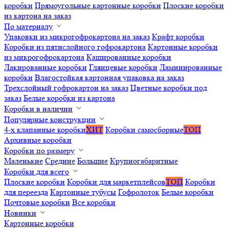
коробки
Прямоугольные картонные коробки
Плоские коробки
из картона на заказ
По материалу
Упаковки из микрогофрокартона на заказ
Крафт коробки
Коробки из пятислойного гофрокартона
Картонные коробки
из микрогофрокартона
Кашированные коробки
Лакированные коробки
Глянцевые коробки
Ламинированные
коробки
Влагостойкая картонная упаковка на заказ
Трехслойный гофрокартон на заказ
Цветные коробки под
заказ
Белые коробки из картона
Коробки в наличии
Популярные конструкции
4-х клапанные коробки
ХИТ
Коробки самосборные
ТОП
Архивные коробки
Коробки по размеру
Маленькие
Средние
Большие
Крупногабаритные
Коробки для всего
Плоские коробки
Коробки для маркетплейсов
ТОП
Коробки
для переезда
Картонные тубусы
Гофролоток
Белые коробки
Почтовые коробки
Все коробки
Новинки
Картонные коробки