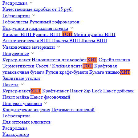
Распродажа
Качественные коробки от 15 руб.
Гофрокартон
Гофролисты
Рулонный гофрокартон
Воздушно-пузырьковая пленка
Каталог ВПП
Рулоны ВПП
ТОП
Мини-рулоны ВПП
Антистатическая ВПП
Пакеты ВПП
Листы ВПП
Упаковочные материалы
Популярные
Курьер-пакет
Наполнители для коробок
ХИТ
Стрейч пленка
Термоэтикетки
Скотч / Клейкая лента
ТОП
Крафтовая
упаковочная бумага
Рулон крафт-бумаги
Бумага тишью
ХИТ
Защитные уголки
Пакеты
Курьер-пакет
ХИТ
Крафт-пакет
Пакет Zip Lock
Пакет дой-пак
Пакет майка
Пакет фасовочный
Пищевая упаковка
Кондитерские изделия
Пергамент пищевой
Гофрокартон
Для оптовых клиентов
Распродажа
Калькулятор