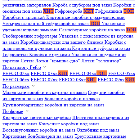
различных материалов
Короба с шубером под заказ
Коробки с
окошком под заказ
ХИТ
Гофрокороба
ХИТ
Гофроящики
ТОП
Коробки с крышкой
Картонные коробки с разделителями
Четырехклапанный гофрокороб на заказ
ТОП
Упаковка с
удерживающими замками
Самосборные коробки на заказ
ТОП
Скобирование гофротары
Упаковка с ложементом из картона
на заказ
Коробки-шкатулки для вашего бизнеса
Коробки с
пластиковыми ручками на заказ
Картонные тубусы на заказ
Гофролотки
Коробки с ручками
Упаковка со шнурками из
картона
Лотки
Лотки "крышка-дно"
Лотки "телевизор"
По каталогу Fefco
FEFCO 02xx
FEFCO 03xx
ХИТ
FEFCO 04xx
ТОП
FEFCO 05xx
FEFCO 06xx
FEFCO 07xx
FEFCO 08xx
ХИТ
FEFCO 09xx
ХИТ
По размерам
Маленькие коробки из картона на заказ
Средние коробки
из картона на заказ
Большие коробки на заказ
Крупногабаритные коробки из картона на заказ
По форме
Квадратные картонные коробки
Шестигранные коробки из
картона на заказ
Конусные коробки под заказ
Восьмиугольные коробки на заказ
Октабины под заказ
Картонные бонбоньерки на заказ
Треугольные картонные