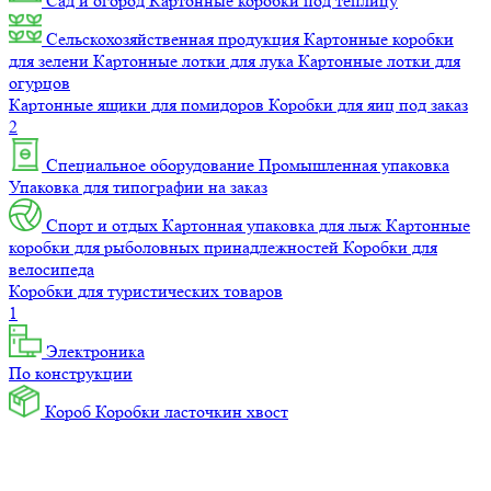
Сад и огород
Картонные коробки под теплицу
Сельскохозяйственная продукция
Картонные коробки
для зелени
Картонные лотки для лука
Картонные лотки для
огурцов
Картонные ящики для помидоров
Коробки для яиц под заказ
2
Специальное оборудование
Промышленная упаковка
Упаковка для типографии на заказ
Спорт и отдых
Картонная упаковка для лыж
Картонные
коробки для рыболовных принадлежностей
Коробки для
велосипеда
Коробки для туристических товаров
1
Электроника
По конструкции
Короб
Коробки ласточкин хвост