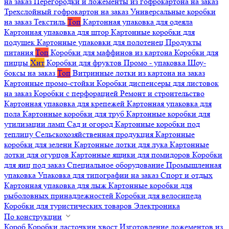
на заказ
Перегородки и ложементы из гофрокартона на заказ
Трехслойный гофрокартон на заказ
Универсальные коробки
на заказ
Текстиль
Топ
Картонная упаковка для одеяла
Картонная упаковка для штор
Картонные коробки для
подушек
Картонные упаковки для полотенец
Продукты
питания
Топ
Коробки для маффинов из картона
Коробки для
пиццы
Хит
Коробки для фруктов
Промо - упаковка
Шоу-
боксы на заказ
Топ
Витринные лотки из картона на заказ
Картонные промо-стойки
Коробки диспенсеры для листовок
на заказ
Коробки с перфорацией
Ремонт и строительство
Картонная упаковка для крепежей
Картонная упаковка для
пола
Картонные коробки для труб
Картонные коробки для
утилизации ламп
Сад и огород
Картонные коробки под
теплицу
Сельскохозяйственная продукция
Картонные
коробки для зелени
Картонные лотки для лука
Картонные
лотки для огурцов
Картонные ящики для помидоров
Коробки
для яиц под заказ
Специальное оборудование
Промышленная
упаковка
Упаковка для типографии на заказ
Спорт и отдых
Картонная упаковка для лыж
Картонные коробки для
рыболовных принадлежностей
Коробки для велосипеда
Коробки для туристических товаров
Электроника
По конструкции
Короб
Коробки ласточкин хвост
Изготовление ложементов из