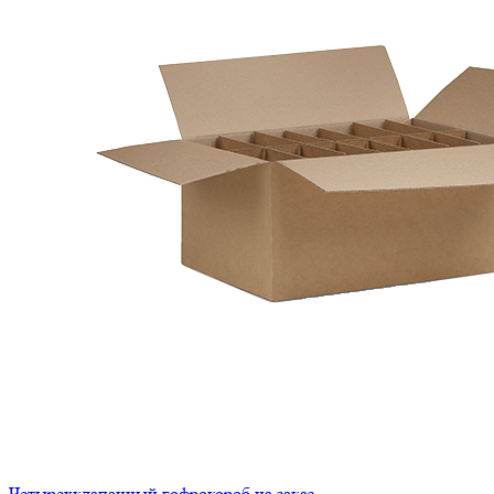
Четырехклапанный гофрокороб на заказ