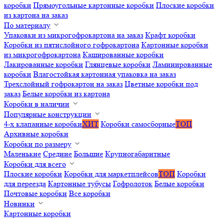
коробки
Прямоугольные картонные коробки
Плоские коробки
из картона на заказ
По материалу
Упаковки из микрогофрокартона на заказ
Крафт коробки
Коробки из пятислойного гофрокартона
Картонные коробки
из микрогофрокартона
Кашированные коробки
Лакированные коробки
Глянцевые коробки
Ламинированные
коробки
Влагостойкая картонная упаковка на заказ
Трехслойный гофрокартон на заказ
Цветные коробки под
заказ
Белые коробки из картона
Коробки в наличии
Популярные конструкции
4-х клапанные коробки
ХИТ
Коробки самосборные
ТОП
Архивные коробки
Коробки по размеру
Маленькие
Средние
Большие
Крупногабаритные
Коробки для всего
Плоские коробки
Коробки для маркетплейсов
ТОП
Коробки
для переезда
Картонные тубусы
Гофролоток
Белые коробки
Почтовые коробки
Все коробки
Новинки
Картонные коробки