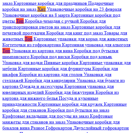
заказ
Картонные коробки для праздников
Подарочные
коробки на заказ
Хит
Упаковочные коробки на 23 февраля
Упаковочные коробки на 8 марта
Картонные коробки под
цветы
Топ
Коробка-чемодан с ручкой
Коробки для
транспортировки цветов на заказ
Картонные коробки для
печатной продукции
Коробки для книг под заказ
Товары для
животных
Топ
Картонные упаковки для корма для животных
Когтеточки из гофрокартона
Картонная упаковка для алкоголя
Топ
Упаковки из картона для вина
Коробки под бутылки
шампанского
Коробки под виски
Коробки под коньяк
Упаковка для водки
Пивные коробки
Картонные упаковки для
мебели
Картонные коробки для фурнитуры
Коробки для
шкафов
Коробки из картона для столов
Упаковки для
стеллажей
Коробки для канцелярии
Упаковка для бумаги из
картона
Одежда и аксессуары
Картонная упаковка для
ювелирных изделий
Коробки для бижутерии
Коробки из
картона для нижнего белья
Посуда и кухонные
принадлежности
Картонные коробки для кружек
Картонные
коробки для стаканов
Коробки под бутылки на заказ
Крафтовые вкладыши для посуды на заказ
Крафтовые
манжеты для стаканов на заказ
Упаковочные коробки для
бокалов вина
Разное
Гофрокартон
Двухслойный гофрокартон