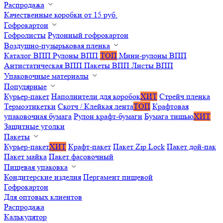
Распродажа
Качественные коробки от 15 руб.
Гофрокартон
Гофролисты
Рулонный гофрокартон
Воздушно-пузырьковая пленка
Каталог ВПП
Рулоны ВПП
ТОП
Мини-рулоны ВПП
Антистатическая ВПП
Пакеты ВПП
Листы ВПП
Упаковочные материалы
Популярные
Курьер-пакет
Наполнители для коробок
ХИТ
Стрейч пленка
Термоэтикетки
Скотч / Клейкая лента
ТОП
Крафтовая
упаковочная бумага
Рулон крафт-бумаги
Бумага тишью
ХИТ
Защитные уголки
Пакеты
Курьер-пакет
ХИТ
Крафт-пакет
Пакет Zip Lock
Пакет дой-пак
Пакет майка
Пакет фасовочный
Пищевая упаковка
Кондитерские изделия
Пергамент пищевой
Гофрокартон
Для оптовых клиентов
Распродажа
Калькулятор