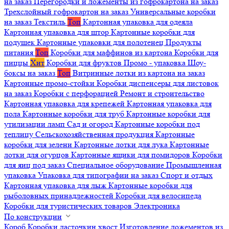
на заказ
Перегородки и ложементы из гофрокартона на заказ
Трехслойный гофрокартон на заказ
Универсальные коробки
на заказ
Текстиль
Топ
Картонная упаковка для одеяла
Картонная упаковка для штор
Картонные коробки для
подушек
Картонные упаковки для полотенец
Продукты
питания
Топ
Коробки для маффинов из картона
Коробки для
пиццы
Хит
Коробки для фруктов
Промо - упаковка
Шоу-
боксы на заказ
Топ
Витринные лотки из картона на заказ
Картонные промо-стойки
Коробки диспенсеры для листовок
на заказ
Коробки с перфорацией
Ремонт и строительство
Картонная упаковка для крепежей
Картонная упаковка для
пола
Картонные коробки для труб
Картонные коробки для
утилизации ламп
Сад и огород
Картонные коробки под
теплицу
Сельскохозяйственная продукция
Картонные
коробки для зелени
Картонные лотки для лука
Картонные
лотки для огурцов
Картонные ящики для помидоров
Коробки
для яиц под заказ
Специальное оборудование
Промышленная
упаковка
Упаковка для типографии на заказ
Спорт и отдых
Картонная упаковка для лыж
Картонные коробки для
рыболовных принадлежностей
Коробки для велосипеда
Коробки для туристических товаров
Электроника
По конструкции
Короб
Коробки ласточкин хвост
Изготовление ложементов из