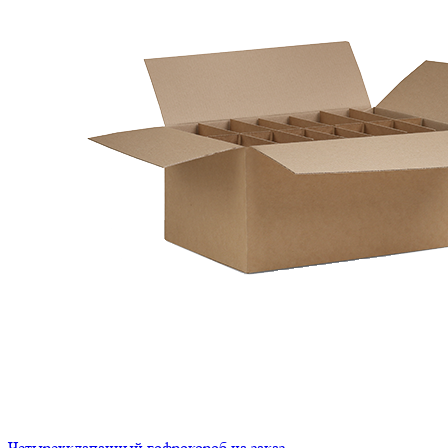
Четырехклапанный гофрокороб на заказ