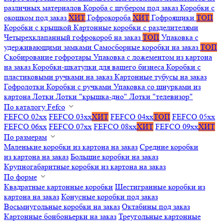
различных материалов
Короба с шубером под заказ
Коробки с
окошком под заказ
ХИТ
Гофрокороба
ХИТ
Гофроящики
ТОП
Коробки с крышкой
Картонные коробки с разделителями
Четырехклапанный гофрокороб на заказ
ТОП
Упаковка с
удерживающими замками
Самосборные коробки на заказ
ТОП
Скобирование гофротары
Упаковка с ложементом из картона
на заказ
Коробки-шкатулки для вашего бизнеса
Коробки с
пластиковыми ручками на заказ
Картонные тубусы на заказ
Гофролотки
Коробки с ручками
Упаковка со шнурками из
картона
Лотки
Лотки "крышка-дно"
Лотки "телевизор"
По каталогу Fefco
FEFCO 02xx
FEFCO 03xx
ХИТ
FEFCO 04xx
ТОП
FEFCO 05xx
FEFCO 06xx
FEFCO 07xx
FEFCO 08xx
ХИТ
FEFCO 09xx
ХИТ
По размерам
Маленькие коробки из картона на заказ
Средние коробки
из картона на заказ
Большие коробки на заказ
Крупногабаритные коробки из картона на заказ
По форме
Квадратные картонные коробки
Шестигранные коробки из
картона на заказ
Конусные коробки под заказ
Восьмиугольные коробки на заказ
Октабины под заказ
Картонные бонбоньерки на заказ
Треугольные картонные