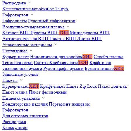
Распродажа
Качественные коробки от 15 руб.
Гофрокартон
Гофролисты
Рулонный гофрокартон
Воздушно-пузырьковая пленка
Каталог ВПП
Рулоны ВПП
ТОП
Мини-рулоны ВПП
Антистатическая ВПП
Пакеты ВПП
Листы ВПП
Упаковочные материалы
Популярные
Курьер-пакет
Наполнители для коробок
ХИТ
Стрейч пленка
Термоэтикетки
Скотч / Клейкая лента
ТОП
Крафтовая
упаковочная бумага
Рулон крафт-бумаги
Бумага тишью
ХИТ
Защитные уголки
Пакеты
Курьер-пакет
ХИТ
Крафт-пакет
Пакет Zip Lock
Пакет дой-пак
Пакет майка
Пакет фасовочный
Пищевая упаковка
Кондитерские изделия
Пергамент пищевой
Гофрокартон
Для оптовых клиентов
Распродажа
Калькулятор