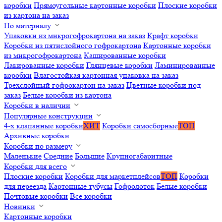
коробки
Прямоугольные картонные коробки
Плоские коробки
из картона на заказ
По материалу
Упаковки из микрогофрокартона на заказ
Крафт коробки
Коробки из пятислойного гофрокартона
Картонные коробки
из микрогофрокартона
Кашированные коробки
Лакированные коробки
Глянцевые коробки
Ламинированные
коробки
Влагостойкая картонная упаковка на заказ
Трехслойный гофрокартон на заказ
Цветные коробки под
заказ
Белые коробки из картона
Коробки в наличии
Популярные конструкции
4-х клапанные коробки
ХИТ
Коробки самосборные
ТОП
Архивные коробки
Коробки по размеру
Маленькие
Средние
Большие
Крупногабаритные
Коробки для всего
Плоские коробки
Коробки для маркетплейсов
ТОП
Коробки
для переезда
Картонные тубусы
Гофролоток
Белые коробки
Почтовые коробки
Все коробки
Новинки
Картонные коробки