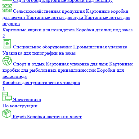
Сад и огород
Картонные коробки под теплицу
Сельскохозяйственная продукция
Картонные коробки
для зелени
Картонные лотки для лука
Картонные лотки для
огурцов
Картонные ящики для помидоров
Коробки для яиц под заказ
2
Специальное оборудование
Промышленная упаковка
Упаковка для типографии на заказ
Спорт и отдых
Картонная упаковка для лыж
Картонные
коробки для рыболовных принадлежностей
Коробки для
велосипеда
Коробки для туристических товаров
1
Электроника
По конструкции
Короб
Коробки ласточкин хвост