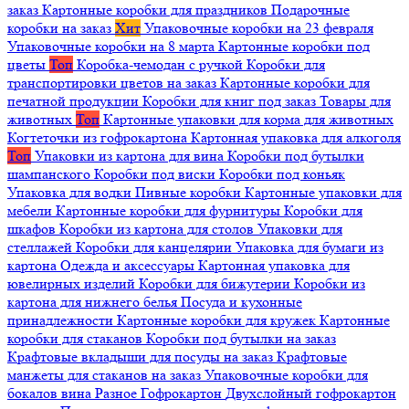
заказ
Картонные коробки для праздников
Подарочные
коробки на заказ
Хит
Упаковочные коробки на 23 февраля
Упаковочные коробки на 8 марта
Картонные коробки под
цветы
Топ
Коробка-чемодан с ручкой
Коробки для
транспортировки цветов на заказ
Картонные коробки для
печатной продукции
Коробки для книг под заказ
Товары для
животных
Топ
Картонные упаковки для корма для животных
Когтеточки из гофрокартона
Картонная упаковка для алкоголя
Топ
Упаковки из картона для вина
Коробки под бутылки
шампанского
Коробки под виски
Коробки под коньяк
Упаковка для водки
Пивные коробки
Картонные упаковки для
мебели
Картонные коробки для фурнитуры
Коробки для
шкафов
Коробки из картона для столов
Упаковки для
стеллажей
Коробки для канцелярии
Упаковка для бумаги из
картона
Одежда и аксессуары
Картонная упаковка для
ювелирных изделий
Коробки для бижутерии
Коробки из
картона для нижнего белья
Посуда и кухонные
принадлежности
Картонные коробки для кружек
Картонные
коробки для стаканов
Коробки под бутылки на заказ
Крафтовые вкладыши для посуды на заказ
Крафтовые
манжеты для стаканов на заказ
Упаковочные коробки для
бокалов вина
Разное
Гофрокартон
Двухслойный гофрокартон