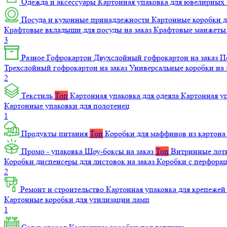
Одежда и аксессуары
Картонная упаковка для ювелирных
Посуда и кухонные принадлежности
Картонные коробки 
Крафтовые вкладыши для посуды на заказ
Крафтовые манжеты д
3
Разное
Гофрокартон
Двухслойный гофрокартон на заказ
П
Трехслойный гофрокартон на заказ
Универсальные коробки на 
2
Текстиль
Топ
Картонная упаковка для одеяла
Картонная у
Картонные упаковки для полотенец
1
Продукты питания
Топ
Коробки для маффинов из картон
Промо - упаковка
Шоу-боксы на заказ
Топ
Витринные лотк
Коробки диспенсеры для листовок на заказ
Коробки с перфора
2
Ремонт и строительство
Картонная упаковка для крепеже
Картонные коробки для утилизации ламп
1