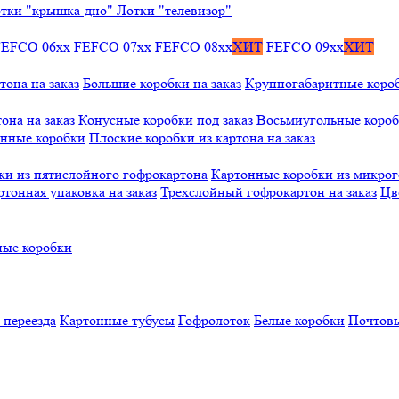
тки "крышка-дно"
Лотки "телевизор"
FEFCO 06xx
FEFCO 07xx
FEFCO 08xx
ХИТ
FEFCO 09xx
ХИТ
тона на заказ
Большие коробки на заказ
Крупногабаритные коробк
она на заказ
Конусные коробки под заказ
Восьмиугольные коробк
онные коробки
Плоские коробки из картона на заказ
ки из пятислойного гофрокартона
Картонные коробки из микро
ртонная упаковка на заказ
Трехслойный гофрокартон на заказ
Цв
ые коробки
 переезда
Картонные тубусы
Гофролоток
Белые коробки
Почтовы