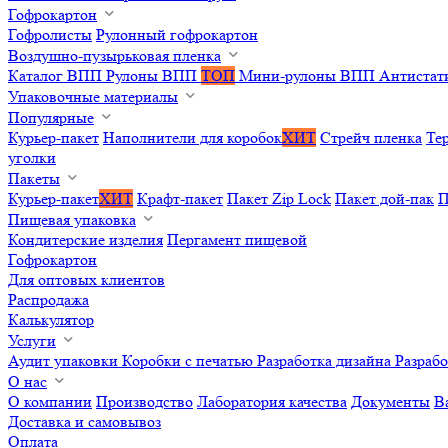
Гофрокартон
Гофролисты
Рулонный гофрокартон
Воздушно-пузырьковая пленка
Каталог ВПП
Рулоны ВПП
ТОП
Мини-рулоны ВПП
Антистат
Упаковочные материалы
Популярные
Курьер-пакет
Наполнители для коробок
ХИТ
Стрейч пленка
Те
уголки
Пакеты
Курьер-пакет
ХИТ
Крафт-пакет
Пакет Zip Lock
Пакет дой-пак
П
Пищевая упаковка
Кондитерские изделия
Пергамент пищевой
Гофрокартон
Для оптовых клиентов
Распродажа
Калькулятор
Услуги
Аудит упаковки
Коробки с печатью
Разработка дизайна
Разраб
О нас
О компании
Производство
Лаборатория качества
Документы
В
Доставка и самовывоз
Оплата