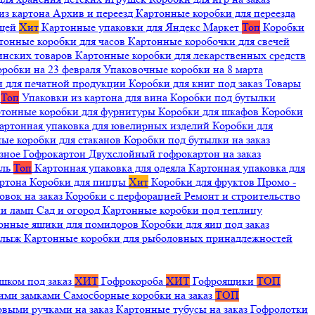
из картона
Архив и переезд
Картонные коробки для переезда
ещей
Хит
Картонные упаковки для Яндекс Маркет
Топ
Коробки
тонные коробки для часов
Картонные коробочки для свечей
инских товаров
Картонные коробки для лекарственных средств
оробки на 23 февраля
Упаковочные коробки на 8 марта
и для печатной продукции
Коробки для книг под заказ
Товары
я
Топ
Упаковки из картона для вина
Коробки под бутылки
тонные коробки для фурнитуры
Коробки для шкафов
Коробки
артонная упаковка для ювелирных изделий
Коробки для
ые коробки для стаканов
Коробки под бутылки на заказ
зное
Гофрокартон
Двухслойный гофрокартон на заказ
иль
Топ
Картонная упаковка для одеяла
Картонная упаковка для
артона
Коробки для пиццы
Хит
Коробки для фруктов
Промо -
овок на заказ
Коробки с перфорацией
Ремонт и строительство
ии ламп
Сад и огород
Картонные коробки под теплицу
онные ящики для помидоров
Коробки для яиц под заказ
я лыж
Картонные коробки для рыболовных принадлежностей
шком под заказ
ХИТ
Гофрокороба
ХИТ
Гофроящики
ТОП
щими замками
Самосборные коробки на заказ
ТОП
овыми ручками на заказ
Картонные тубусы на заказ
Гофролотки