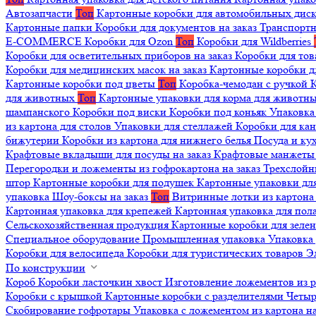
Автозапчасти
Топ
Картонные коробки для автомобильных дис
Картонные папки
Коробки для документов на заказ
Транспортн
E-COMMERCE
Коробки для Ozon
Топ
Коробки для Wildberries
Коробки для осветительных приборов на заказ
Коробки для то
Коробки для медицинских масок на заказ
Картонные коробки д
Картонные коробки под цветы
Топ
Коробка-чемодан с ручкой
К
для животных
Топ
Картонные упаковки для корма для животн
шампанского
Коробки под виски
Коробки под коньяк
Упаковка
из картона для столов
Упаковки для стеллажей
Коробки для ка
бижутерии
Коробки из картона для нижнего белья
Посуда и к
Крафтовые вкладыши для посуды на заказ
Крафтовые манжеты д
Перегородки и ложементы из гофрокартона на заказ
Трехслойн
штор
Картонные коробки для подушек
Картонные упаковки дл
упаковка
Шоу-боксы на заказ
Топ
Витринные лотки из картона 
Картонная упаковка для крепежей
Картонная упаковка для пол
Сельскохозяйственная продукция
Картонные коробки для зеле
Специальное оборудование
Промышленная упаковка
Упаковка 
Коробки для велосипеда
Коробки для туристических товаров
Э
По конструкции
Короб
Коробки ласточкин хвост
Изготовление ложементов из 
Коробки с крышкой
Картонные коробки с разделителями
Четыр
Скобирование гофротары
Упаковка с ложементом из картона на