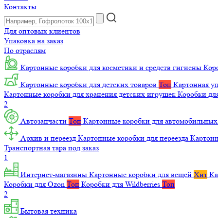
Контакты
Для оптовых клиентов
Упаковка на заказ
По отраслям
Картонные коробки для косметики и средств гигиены
Коро
Картонные коробки для детских товаров
Топ
Картонная уп
Картонные коробки для хранения детских игрушек
Коробки для
2
Автозапчасти
Топ
Картонные коробки для автомобильных
Архив и переезд
Картонные коробки для переезда
Картон
Транспортная тара под заказ
1
Интернет-магазины
Картонные коробки для вещей
Хит
Ка
Коробки для Ozon
Топ
Коробки для Wildberries
Топ
2
Бытовая техника