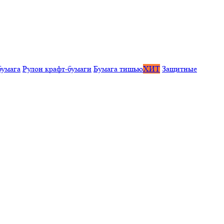
бумага
Рулон крафт-бумаги
Бумага тишью
ХИТ
Защитные