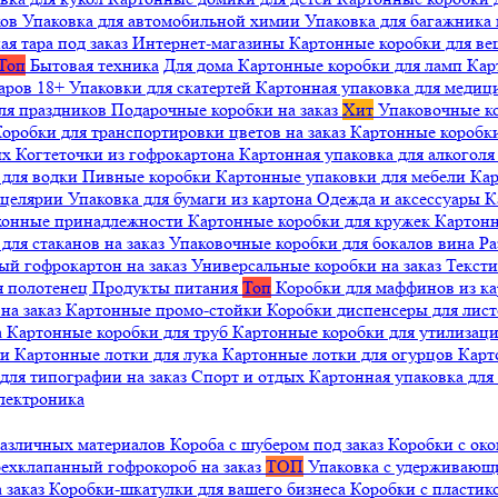
ков
Упаковка для автомобильной химии
Упаковка для багажника 
ая тара под заказ
Интернет-магазины
Картонные коробки для в
Топ
Бытовая техника
Для дома
Картонные коробки для ламп
Кар
варов 18+
Упаковки для скатертей
Картонная упаковка для медиц
ля праздников
Подарочные коробки на заказ
Хит
Упаковочные к
оробки для транспортировки цветов на заказ
Картонные коробк
ых
Когтеточки из гофрокартона
Картонная упаковка для алкогол
 для водки
Пивные коробки
Картонные упаковки для мебели
Кар
нцелярии
Упаковка для бумаги из картона
Одежда и аксессуары
К
ухонные принадлежности
Картонные коробки для кружек
Картонн
ля стаканов на заказ
Упаковочные коробки для бокалов вина
Ра
ый гофрокартон на заказ
Универсальные коробки на заказ
Текст
я полотенец
Продукты питания
Топ
Коробки для маффинов из к
на заказ
Картонные промо-стойки
Коробки диспенсеры для лист
а
Картонные коробки для труб
Картонные коробки для утилизац
ни
Картонные лотки для лука
Картонные лотки для огурцов
Карт
для типографии на заказ
Спорт и отдых
Картонная упаковка дл
лектроника
различных материалов
Короба с шубером под заказ
Коробки с око
ехклапанный гофрокороб на заказ
ТОП
Упаковка с удерживаю
 заказ
Коробки-шкатулки для вашего бизнеса
Коробки с пластик