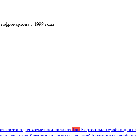
гофрокартона с 1999 года
из картона для косметики на заказ
Топ
Картонные коробки для п
вка для кукол
Картонные домики для детей
Картонные коробки 