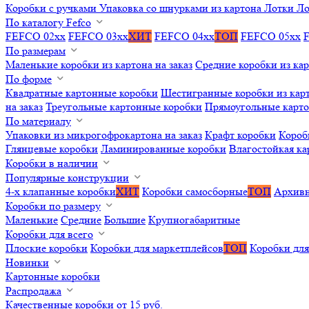
Коробки с ручками
Упаковка со шнурками из картона
Лотки
Ло
По каталогу Fefco
FEFCO 02xx
FEFCO 03xx
ХИТ
FEFCO 04xx
ТОП
FEFCO 05xx
По размерам
Маленькие коробки из картона на заказ
Средние коробки из кар
По форме
Квадратные картонные коробки
Шестигранные коробки из карт
на заказ
Треугольные картонные коробки
Прямоугольные карт
По материалу
Упаковки из микрогофрокартона на заказ
Крафт коробки
Короб
Глянцевые коробки
Ламинированные коробки
Влагостойкая ка
Коробки в наличии
Популярные конструкции
4-х клапанные коробки
ХИТ
Коробки самосборные
ТОП
Архивн
Коробки по размеру
Маленькие
Средние
Большие
Крупногабаритные
Коробки для всего
Плоские коробки
Коробки для маркетплейсов
ТОП
Коробки для
Новинки
Картонные коробки
Распродажа
Качественные коробки от 15 руб.