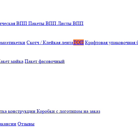
ическая ВПП
Пакеты ВПП
Листы ВПП
рмоэтикетки
Скотч / Клейкая лента
ТОП
Крафтовая упаковочная 
акет майка
Пакет фасовочный
отка конструкции
Коробки с логотипом на заказ
акансии
Отзывы